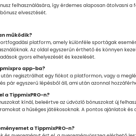
ónusz felhasználására, így érdemes alaposan átolvasni a fe
 bónusz elvesztését.
yan működik?
ortfogadási platform, amely különféle sportágak esemén
sználóknak. Az oldal egyszerűn érthető és könnyen kezel
adások gyors elhelyezését és kezelését.
ppmixpro app-ba?
után regisztrálhat egy fiókot a platformon, vagy a meglév
és pár egyszerű lépésből áll, ami után azonnal hozzáférh
 el a TippmixPRO-n?
uszokat kínál, beleértve az üdvözlő bónuszokat új felhas
mokat a hűséges játékosoknak. A pontos ajánlatok és az
ereményemet a TippmixPRO-n?
tek és nyereményt ért el, a nyereményösszeg elérhető les