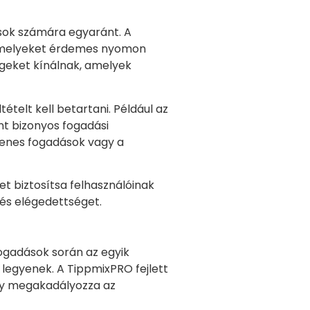
osok számára egyaránt. A
, amelyeket érdemes nyomon
égeket kínálnak, amelyek
telt kell betartani. Például az
int bizonyos fogadási
yenes fogadások vagy a
et biztosítsa felhasználóinak
 és elégedettséget.
ogadások során az egyik
legyenek. A TippmixPRO fejlett
ogy megakadályozza az