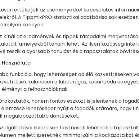
ntosan értékeljék az eseményekkel kapcsolatos informác
ekről. A TippmixPRO statisztikai adatbázisa sok esetbe
lni ilyen könnyen.
 kínál az eredmények és tippek társadalmi megvitatására
alatait, amelyekből tanulni lehet. Az ilyen közösségi inte
 teszik a gyorsabb tanulást és a tapasztalatok bővítését
ák Használata
b funkciója, hogy lehetőséget ad élő közvetítéseken való
 közvetítések különösen a labdarúgás, kosárlabda és egy
 élményt a felhasználóknak.
akoztatók, hanem fontos eszközt is jelentenek a fogadási
ák elemzése lehetőséget nyújt a fogadók számára, hogy fino
k megalapozottabb döntéseket.
 szolgáltatásai különösen hasznosak lehetnek a tapasztalt
lumen mellett szeretnék minimalizálni a kockázataikat és