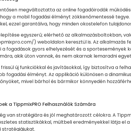
elentősen megváltoztatta az online fogadóirodák működés
lt, hogy a mobil fogadási élményt zökkenőmentessé tegye.
kkel, ezzel garantálva, hogy minden okostelefon tulajdon
elepítése egyszerű; elérhető az alkalmazásboltokban, val
pmixpro.com/) weboldalon keresztül is. Az alkalmazás fe
szi a fogadások gyors elhelyezését és a sportesemények
mára, akik úton vannak, és nem akarnak lemaradni egyet
issül új funkciókkal és javításokkal, így biztosítva a fel
 fogadási élményt. Az applikáció különösen a dinamikus,
előnyöket, mivel bárhol és bármikor könnyedén hozzáférh
ppek a TippmixPRO Felhasználók Számára
ég van stratégiára és jól meghatározott célokra. A Tippm
észletes statisztikákkal, múltbeli eredményekkel látja el 
 stratégiájukat.