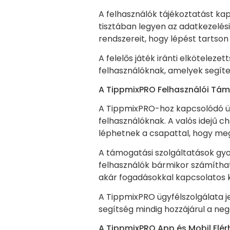
A felhasználók tájékoztatást kap
tisztában legyen az adatkezelési
rendszereit, hogy lépést tartson
A felelős játék iránti elkötelez
felhasználóknak, amelyek segíte
A TippmixPRO Felhasználói Tám
A TippmixPRO-hoz kapcsolódó ügy
felhasználóknak. A valós idejű 
léphetnek a csapattal, hogy meg
A támogatási szolgáltatások gyo
felhasználók bármikor számíthat
akár fogadásokkal kapcsolatos ké
A TippmixPRO ügyfélszolgálata je
segítség mindig hozzájárul a n
A TippmixPRO App és Mobil Elé