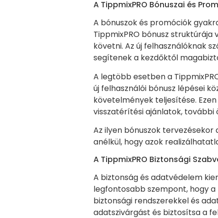
A TippmixPRO Bónuszai és Prom
A bónuszok és promóciók gyakran
TippmixPRO bónusz struktúrája v
követni. Az új felhasználóknak 
segítenek a kezdőktől magabizt
A legtöbb esetben a TippmixPRO 
új felhasználói bónusz lépései k
követelmények teljesítése. Ezen
visszatérítési ajánlatok, tovább
Az ilyen bónuszok tervezésekor a
anélkül, hogy azok realizálhatat
A TippmixPRO Biztonsági Szabv
A biztonság és adatvédelem kiem
legfontosabb szempont, hogy a f
biztonsági rendszerekkel és ad
adatszivárgást és biztosítsa a fe