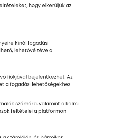
ltételeket, hogy elkerüljük az
yeire kínál fogadási
hető, lehetővé téve a
ő fiókjával bejelentkezhet. Az
et a fogadási lehetőségekhez.
ználók számára, valamint alkalmi
ok feltételei a platformon
z a számláján, és bármikor