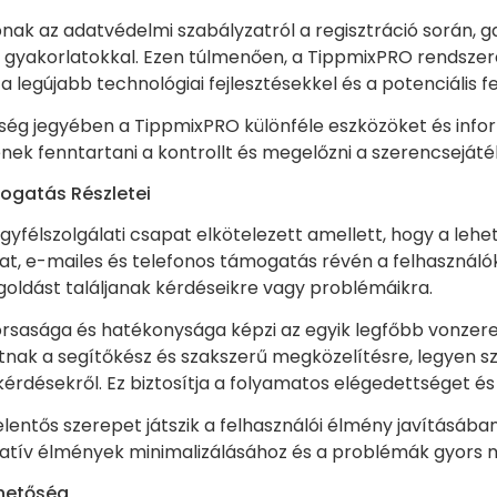
nak az adatvédelmi szabályzatról a regisztráció során, g
 gyakorlatokkal. Ezen túlmenően, a TippmixPRO rendszeres
 a legújabb technológiai fejlesztésekkel és a potenciális 
ettség jegyében a TippmixPRO különféle eszközöket és info
nek fenntartani a kontrollt és megelőzni a szerencsejáté
ogatás Részletei
félszolgálati csapat elkötelezett amellett, hogy a lehe
chat, e-mailes és telefonos támogatás révén a felhaszná
oldást találjanak kérdéseikre vagy problémáikra.
rsasága és hatékonysága képzi az egyik legfőbb vonzerej
nak a segítőkész és szakszerű megközelítésre, legyen sz
rdésekről. Ez biztosítja a folyamatos elégedettséget és 
lentős szerepet játszik a felhasználói élmény javításába
egatív élmények minimalizálásához és a problémák gyors
rhetőség