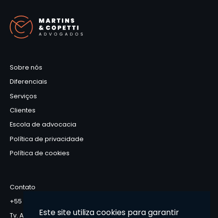
Sobre nós
Diferenciais
Serviços
Clientes
Escola de advocacia
Política de privacidade
Política de cookies
Contato
+55 51 3093-8850
Este site utiliza cookies para garantir
Tv. Azevedo, 285 – Floresta, Porto Alegre – RS, 90220-200