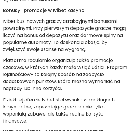
Bonusy i promocje w Ivibet kasyno
Ivibet kusi nowych graczy atrakcyjnymi bonusami
powitalnymi. Przy pierwszym depozycie gracze mogą
liczyć na bonus od depozytu oraz darmowe spiny na
popularne automaty. To doskonała okazja, by
zwiększyć swoje szanse na wygraną.
Platforma regularnie organizuje także promocje
czasowe, w których każdy może wziąć udział. Program
lojalnościowy to kolejny sposób na zdobycie
dodatkowych punktów, które można wymieniać na
nagrody lub inne korzyści.
Dzięki tej ofercie Ivibet stoi wysoko w rankingach
kasyn online, zapewniając graczom nie tylko
wspaniałą zabawę, ale także realne korzyści
finansowe.