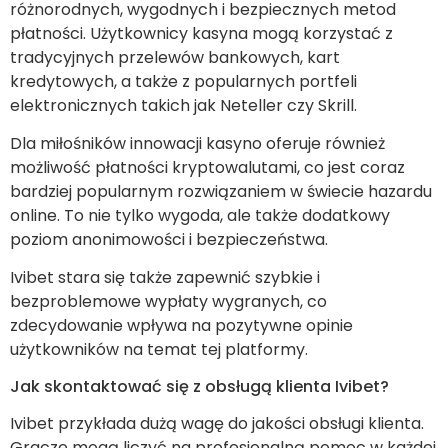
różnorodnych, wygodnych i bezpiecznych metod
płatności. Użytkownicy kasyna mogą korzystać z
tradycyjnych przelewów bankowych, kart
kredytowych, a także z popularnych portfeli
elektronicznych takich jak Neteller czy Skrill.
Dla miłośników innowacji kasyno oferuje również
możliwość płatności kryptowalutami, co jest coraz
bardziej popularnym rozwiązaniem w świecie hazardu
online. To nie tylko wygoda, ale także dodatkowy
poziom anonimowości i bezpieczeństwa.
Ivibet stara się także zapewnić szybkie i
bezproblemowe wypłaty wygranych, co
zdecydowanie wpływa na pozytywne opinie
użytkowników na temat tej platformy.
Jak skontaktować się z obsługą klienta Ivibet?
Ivibet przykłada dużą wagę do jakości obsługi klienta.
Gracze mogą liczyć na profesjonalną pomoc w każdej