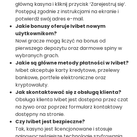
główną kasyna i kliknij przycisk ‘Zarejestruj się’.
Postępuj zgodnie z instrukcjami na ekranie i
potwierdź swój adres e-mail.
Jakie bonusy oferuje Ivibet nowym
użytkownikom?
Nowi gracze mogą liczyć na bonus od
pierwszego depozytu oraz darmowe spiny w
wybranych grach.
Jakie są główne metody płatności w Ivibet?
Ivibet akceptuje karty kredytowe, przelewy
bankowe, portfele elektroniczne oraz
kryptowaluty.
Jak skontaktować się z obsługą klienta?
Obsługa klienta Ivibet jest dostępna przez czat
na żywo oraz poprzez formularz kontaktowy
dostępny na stronie.
Czy Ivibet jest bezpieczne?
Tak, kasyno jest licencjonowane i stosuje
najnowocześniejsze technologie szyfrowania