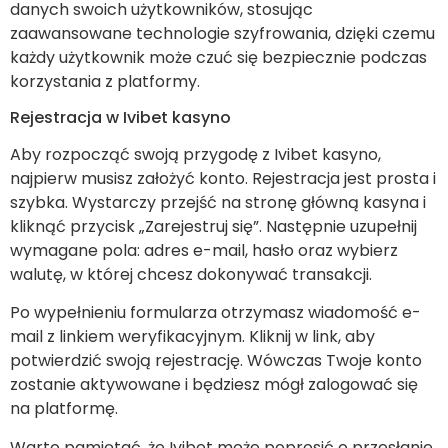
danych swoich użytkowników, stosując
zaawansowane technologie szyfrowania, dzięki czemu
każdy użytkownik może czuć się bezpiecznie podczas
korzystania z platformy.
Rejestracja w Ivibet kasyno
Aby rozpocząć swoją przygodę z Ivibet kasyno,
najpierw musisz założyć konto. Rejestracja jest prosta i
szybka. Wystarczy przejść na stronę główną kasyna i
kliknąć przycisk „Zarejestruj się”. Następnie uzupełnij
wymagane pola: adres e-mail, hasło oraz wybierz
walutę, w której chcesz dokonywać transakcji.
Po wypełnieniu formularza otrzymasz wiadomość e-
mail z linkiem weryfikacyjnym. Kliknij w link, aby
potwierdzić swoją rejestrację. Wówczas Twoje konto
zostanie aktywowane i będziesz mógł zalogować się
na platformę.
Warto pamiętać, że Ivibet może poprosić o przesłanie