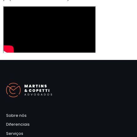
Sobre nós
Diferenciais
Serviços