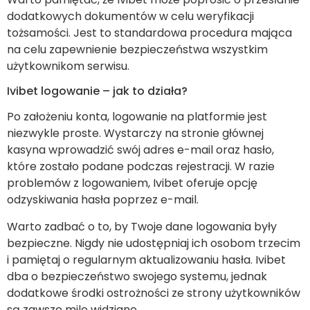
dodatkowych dokumentów w celu weryfikacji
tożsamości. Jest to standardowa procedura mająca
na celu zapewnienie bezpieczeństwa wszystkim
użytkownikom serwisu.
Ivibet logowanie – jak to działa?
Po założeniu konta, logowanie na platformie jest
niezwykle proste. Wystarczy na stronie głównej
kasyna wprowadzić swój adres e-mail oraz hasło,
które zostało podane podczas rejestracji. W razie
problemów z logowaniem, Ivibet oferuje opcję
odzyskiwania hasła poprzez e-mail.
Warto zadbać o to, by Twoje dane logowania były
bezpieczne. Nigdy nie udostępniaj ich osobom trzecim
i pamiętaj o regularnym aktualizowaniu hasła. Ivibet
dba o bezpieczeństwo swojego systemu, jednak
dodatkowe środki ostrożności ze strony użytkowników
są zawsze mile widziane.