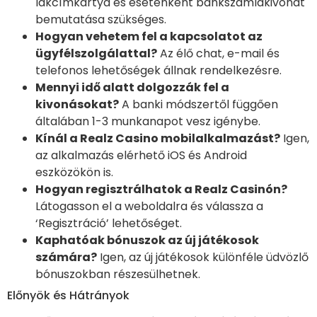
lakcímkártya és esetenként bankszámlakivonat
bemutatása szükséges.
Hogyan vehetem fel a kapcsolatot az
ügyfélszolgálattal?
Az élő chat, e-mail és
telefonos lehetőségek állnak rendelkezésre.
Mennyi idő alatt dolgozzák fel a
kivonásokat?
A banki módszertől függően
általában 1-3 munkanapot vesz igénybe.
Kínál a Realz Casino mobilalkalmazást?
Igen,
az alkalmazás elérhető iOS és Android
eszközökön is.
Hogyan regisztrálhatok a Realz Casinón?
Látogasson el a weboldalra és válassza a
‘Regisztráció’ lehetőséget.
Kaphatóak bónuszok az új játékosok
számára?
Igen, az új játékosok különféle üdvözlő
bónuszokban részesülhetnek.
Előnyök és Hátrányok