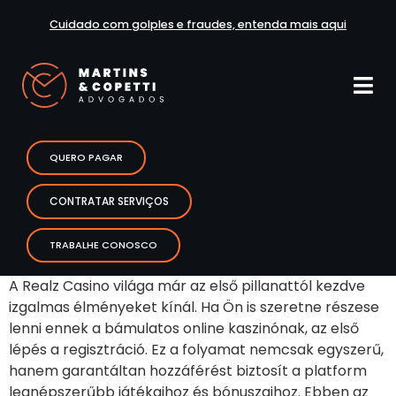
Cuidado com golples e fraudes, entenda mais aqui
QUERO PAGAR
CONTRATAR SERVIÇOS
TRABALHE CONOSCO
A Realz Casino világa már az első pillanattól kezdve
izgalmas élményeket kínál. Ha Ön is szeretne részese
lenni ennek a bámulatos online kaszinónak, az első
lépés a regisztráció. Ez a folyamat nemcsak egyszerű,
hanem garantáltan hozzáférést biztosít a platform
legnépszerűbb játékaihoz és bónuszaihoz. Ebben az