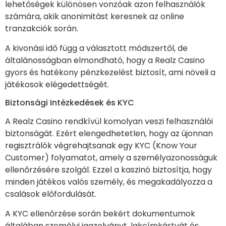
lehetőségek különösen vonzóak azon felhasználók
számára, akik anonimitást keresnek az online
tranzakciók során.
A kivonási idő függ a választott módszertől, de
általánosságban elmondható, hogy a Realz Casino
gyors és hatékony pénzkezelést biztosít, ami növeli a
játékosok elégedettségét.
Biztonsági Intézkedések és KYC
A Realz Casino rendkívül komolyan veszi felhasználói
biztonságát. Ezért elengedhetetlen, hogy az újonnan
regisztrálók végrehajtsanak egy KYC (Know Your
Customer) folyamatot, amely a személyazonosságuk
ellenőrzésére szolgál. Ezzel a kaszinó biztosítja, hogy
minden játékos valós személy, és megakadályozza a
csalások előfordulását.
A KYC ellenőrzése során bekért dokumentumok
általában személyi igazolványt, lakcímkártyát és