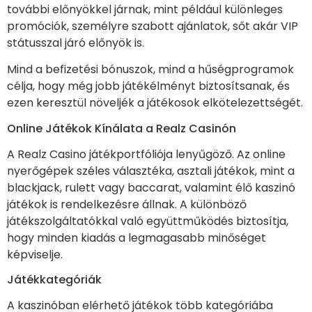
további előnyökkel járnak, mint például különleges
promóciók, személyre szabott ajánlatok, sőt akár VIP
státusszal járó előnyök is.
Mind a befizetési bónuszok, mind a hűségprogramok
célja, hogy még jobb játékélményt biztosítsanak, és
ezen keresztül növeljék a játékosok elkötelezettségét.
Online Játékok Kínálata a Realz Casinón
A Realz Casino játékportfóliója lenyűgöző. Az online
nyerőgépek széles választéka, asztali játékok, mint a
blackjack, rulett vagy baccarat, valamint élő kaszinó
játékok is rendelkezésre állnak. A különböző
játékszolgáltatókkal való együttműködés biztosítja,
hogy minden kiadás a legmagasabb minőséget
képviselje.
Játékkategóriák
A kaszinóban elérhető játékok több kategóriába