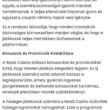
egyéb, a személyazonosságot igazoló iratokat
tartalmaznak. A teljes ellenőrzési folyamat gyors és
egyszerű, csupán néhány napot vesz igénybe.
Ez a rendszer biztosítja, hogy minden tranzakció
biztonságos környezetben menjen végbe, és hogy a
játékosok teljes mértékben bízhassanak a
platformban.
Bónuszok és Promóciók Kialakítása
A Realz Casino bőkezű bónuszokat és promóciókat
kínál, hogy minden játékos elégedett legyen. Az új
játékosok számára szóló üdvözlő bónusz a
legnépszerűbb, amely gyakran ingyenes
pörgetéseket és befizetési bónuszokat tartalmaz,
amelyek jelentősen növelik a játékélményt.
A hűséges játékosok számára a Realz Casino különféle
hűségprogramokat tartogathat. Ezek a programok