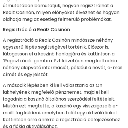
útmutatóban bemutatjuk, hogyan regisztrálhat a
Realz Casinón, milyen előnyöket élvezhet és hogyan
oldhatja meg az esetleg felmerülő problémákat.
Regisztráció a Realz Casinón
A regisztráció a Realz Casinón mindössze néhány
egyszerű lépés segítségével történik. Először is,
látogasson el a kaszinó honlapjára és kattintson a
‘Regisztráció’ gombra. Ezt követően meg kell adnia
néhány alapvető információt, például a nevét, e-mail
címét és egy jelszót.
A második lépésben ki kell választania az Ön
lakhelyének megfelelő pénznemet, majd el kell
fogadnia a kaszinó általános szerződési feltételeit.
Miután ezt megtette, a kaszinó egy visszaigazoló e-
mailt fog küldeni, amelyben talál egy aktiváló linket.
Kattintson erre a linkre a regisztráció befejezéséhez
és a fiókja aktiválásához.