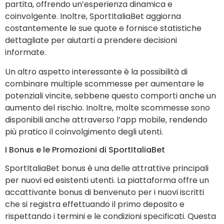
partita, offrendo un’esperienza dinamica e
coinvolgente. Inoltre, SportItaliaBet aggiorna
costantemente le sue quote e fornisce statistiche
dettagliate per aiutarti a prendere decisioni
informate.
Un altro aspetto interessante è la possibilità di
combinare multiple scommesse per aumentare le
potenziali vincite, sebbene questo comporti anche un
aumento del rischio. Inoltre, molte scommesse sono
disponibili anche attraverso l’app mobile, rendendo
più pratico il coinvolgimento degli utenti.
I Bonus e le Promozioni di SportItaliaBet
SportItaliaBet bonus è una delle attrattive principali
per nuovi ed esistenti utenti. La piattaforma offre un
accattivante bonus di benvenuto per i nuovi iscritti
che si registra effettuando il primo deposito e
rispettando i termini e le condizioni specificati. Questa