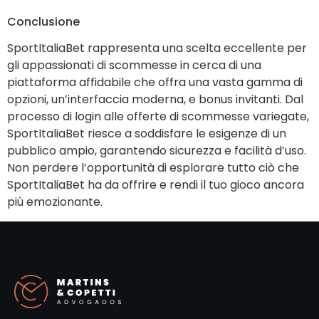
Conclusione
SportItaliaBet rappresenta una scelta eccellente per
gli appassionati di scommesse in cerca di una
piattaforma affidabile che offra una vasta gamma di
opzioni, un’interfaccia moderna, e bonus invitanti. Dal
processo di login alle offerte di scommesse variegate,
SportItaliaBet riesce a soddisfare le esigenze di un
pubblico ampio, garantendo sicurezza e facilità d’uso.
Non perdere l’opportunità di esplorare tutto ciò che
SportItaliaBet ha da offrire e rendi il tuo gioco ancora
più emozionante.