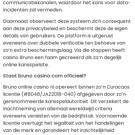
communicatiekanalen, waardoor het kans voor data-
incidenten zal vermeden.
Daarnaast observeert deze systeem zich consequent
aan deze privacybeleid en beschermt deze de eigen
details van gebruikers. De platform is uitgerust
eveneens over dubbele verificatie ten behoeve van
zo’n extra beschermingslaag. Via die stappen heeft
casino Bruno een faam gecreeerd als zo’n degelijk
online kansspelsite.
Staat bruno casino.com officieel?
Bruno online casino nl opereert binnen zo’n Curacaos
licentie (#8048/JAZ2018-040) afgegeven door zo’n
gerenommeerde kansspelautoriteit. Dit verzekert de
inachtneming van allemaal wereldwijd criteria
eveneens vereisten van de bedrijfstak. Voornoemde
licentie overtuigt het legaliteit van het handelingen
van die merk en garandeert het inzichtelijkheid