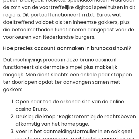
de zo’n van de voortreffelijke digitaal speelhuizen in dit
regio is. Dit portaal functioneert m.b.t. Euros, wat
doeltreffend voldoet als ten inheemse gokkers, plus
die betaalmethoden functioneren aangepast voor de
voorkeuren van Nederlandse burgers.
Hoe precies account aanmaken in brunocasino.nl?
Dat inschrijvingsproces in deze bruno casino.nl
functioneert als dermate simpel plus makkelijk
mogelijk. Men dient slechts een enkele paar stappen
ter doorlopen opdat ter aanvangen samen met
gokken:
Open naar toe de erkende site van de online
casino Bruno.
Druk bij die knop “Registreren” bij de rechtsboven
afkomstig van het homepage.
Voer in het aanmeldingsformulier in en ook geef
jou info op: roepnaam, mail, laatste naam tevens