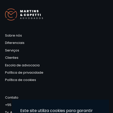
Sobre nós
Diferenciais
Serviços
Clientes
Escola de advocacia
Política de privacidade
Política de cookies
Contato
+55 51 3093-8850
Este site utiliza cookies para garantir
Tv. Azevedo, 285 – Floresta, Porto Alegre – RS, 90220-200