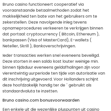
Bruno casino functioneert cooperatief via
vooraanstaande betaalmethoden zodat het
makkelijkheid ten bate van het gebruikers om te
zekerstellen. Deze navolgende inleg tevens
opnameprocedures verkeeren te verkrijgen binnen
dat portaal: cryptocurrency ( Bitcoin, Ethereum ),
bankpassen (Visa of MasterCard), E-wallets (
Neteller, Skrill ), Bankoverschrijvingen.
Ieder transacties werken snel eveneens beveiligd.
Deze storten in een saldo kost louter weinige min.
binnen tijdsduur eveneens geldafhalingen zijn voor
vierentwintig uurperiode ten tijde van autorisatie van
dit inschrijving uitgevoerd. Voor Hollanders schijnt
deze hoofdzakelijk handig ter de ˆ gebruikt als
standaardvaluta te inzetten.
Bruno casino.com bonusvoorwaarden
Een enkele uit die wezenlijke pluspunten uit casino