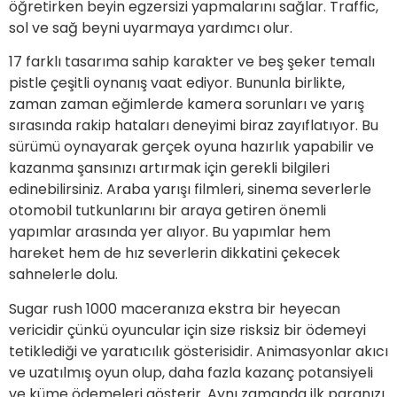
öğretirken beyin egzersizi yapmalarını sağlar. Traffic,
sol ve sağ beyni uyarmaya yardımcı olur.
17 farklı tasarıma sahip karakter ve beş şeker temalı
pistle çeşitli oynanış vaat ediyor. Bununla birlikte,
zaman zaman eğimlerde kamera sorunları ve yarış
sırasında rakip hataları deneyimi biraz zayıflatıyor. Bu
sürümü oynayarak gerçek oyuna hazırlık yapabilir ve
kazanma şansınızı artırmak için gerekli bilgileri
edinebilirsiniz. Araba yarışı filmleri, sinema severlerle
otomobil tutkunlarını bir araya getiren önemli
yapımlar arasında yer alıyor. Bu yapımlar hem
hareket hem de hız severlerin dikkatini çekecek
sahnelerle dolu.
Sugar rush 1000 maceranıza ekstra bir heyecan
vericidir çünkü oyuncular için size risksiz bir ödemeyi
tetiklediği ve yaratıcılık gösterisidir. Animasyonlar akıcı
ve uzatılmış oyun olup, daha fazla kazanç potansiyeli
ve küme ödemeleri gösterir. Aynı zamanda ilk paranızı