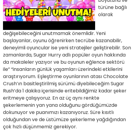
boyutuna ve
türüne bağlı
olarak
değişebileceğini unutmamak önemlidir. Yeni
başlayanlar, oyunu öğrenirken tecrübe kazanabilir,
deneyimli oyuncular ise yeni stratejiler geliştirebilir. Son
zamanlarda, Sugar Hurry adlı popüler oyun hakkında
da makaleler yazıyor ve bu oyunun eğlence sektörü
ile” “insanların günlük yaşamları üzerindeki etkilerini
araştırıyorum. Eşleştirme oyunlarının atası Chocolate
Crush’ın basitleştirilmiş sürümü diyebileceğim Sugar
Rush’da 1 dakika içerisinde eritebildiğimiz kadar şeker
eritmeye çalışıyoruz. En az üç aynı renkte
şekerlemenin yan yana olduğunu gördüğümüzde
dokunuyor ve puanımızı kazanıyoruz. Süre kısıtlı
olduğundan ve de üstümüze şekerleme yağdığından
çok hızlı düşünmemiz gerekiyor.