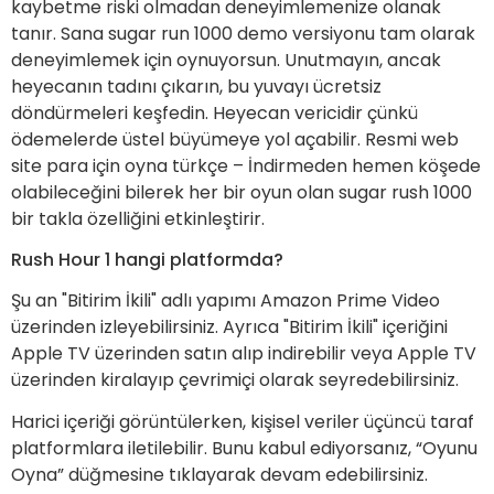
kaybetme riski olmadan deneyimlemenize olanak
tanır. Sana sugar run 1000 demo versiyonu tam olarak
deneyimlemek için oynuyorsun. Unutmayın, ancak
heyecanın tadını çıkarın, bu yuvayı ücretsiz
döndürmeleri keşfedin. Heyecan vericidir çünkü
ödemelerde üstel büyümeye yol açabilir. Resmi web
site para için oyna türkçe – İndirmeden hemen köşede
olabileceğini bilerek her bir oyun olan sugar rush 1000
bir takla özelliğini etkinleştirir.
Rush Hour 1 hangi platformda?
Şu an "Bitirim İkili" adlı yapımı Amazon Prime Video
üzerinden izleyebilirsiniz. Ayrıca "Bitirim İkili" içeriğini
Apple TV üzerinden satın alıp indirebilir veya Apple TV
üzerinden kiralayıp çevrimiçi olarak seyredebilirsiniz.
Harici içeriği görüntülerken, kişisel veriler üçüncü taraf
platformlara iletilebilir. Bunu kabul ediyorsanız, “Oyunu
Oyna” düğmesine tıklayarak devam edebilirsiniz.