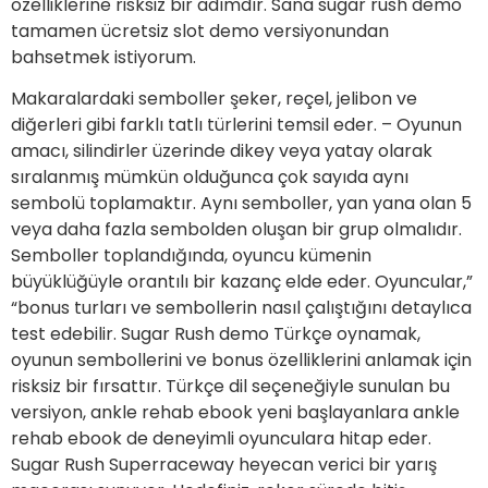
özelliklerine risksiz bir adımdır. Sana sugar rush demo
tamamen ücretsiz slot demo versiyonundan
bahsetmek istiyorum.
Makaralardaki semboller şeker, reçel, jelibon ve
diğerleri gibi farklı tatlı türlerini temsil eder. – Oyunun
amacı, silindirler üzerinde dikey veya yatay olarak
sıralanmış mümkün olduğunca çok sayıda aynı
sembolü toplamaktır. Aynı semboller, yan yana olan 5
veya daha fazla sembolden oluşan bir grup olmalıdır.
Semboller toplandığında, oyuncu kümenin
büyüklüğüyle orantılı bir kazanç elde eder. Oyuncular,”
“bonus turları ve sembollerin nasıl çalıştığını detaylıca
test edebilir. Sugar Rush demo Türkçe oynamak,
oyunun sembollerini ve bonus özelliklerini anlamak için
risksiz bir fırsattır. Türkçe dil seçeneğiyle sunulan bu
versiyon, ankle rehab ebook yeni başlayanlara ankle
rehab ebook de deneyimli oyunculara hitap eder.
Sugar Rush Superraceway heyecan verici bir yarış