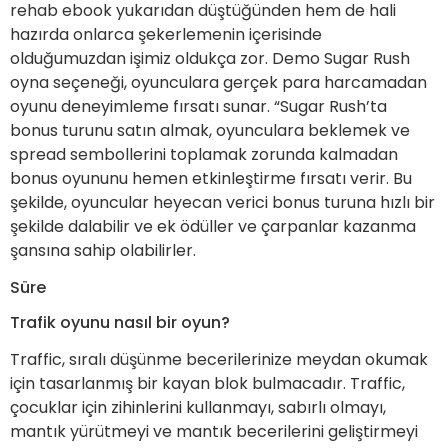
rehab ebook yukarıdan düştüğünden hem de hali
hazırda onlarca şekerlemenin içerisinde
olduğumuzdan işimiz oldukça zor. Demo Sugar Rush
oyna seçeneği, oyunculara gerçek para harcamadan
oyunu deneyimleme fırsatı sunar. “Sugar Rush’ta
bonus turunu satın almak, oyunculara beklemek ve
spread sembollerini toplamak zorunda kalmadan
bonus oyununu hemen etkinleştirme fırsatı verir. Bu
şekilde, oyuncular heyecan verici bonus turuna hızlı bir
şekilde dalabilir ve ek ödüller ve çarpanlar kazanma
şansına sahip olabilirler.
Süre
Trafik oyunu nasıl bir oyun?
Traffic, sıralı düşünme becerilerinize meydan okumak
için tasarlanmış bir kayan blok bulmacadır. Traffic,
çocuklar için zihinlerini kullanmayı, sabırlı olmayı,
mantık yürütmeyi ve mantık becerilerini geliştirmeyi