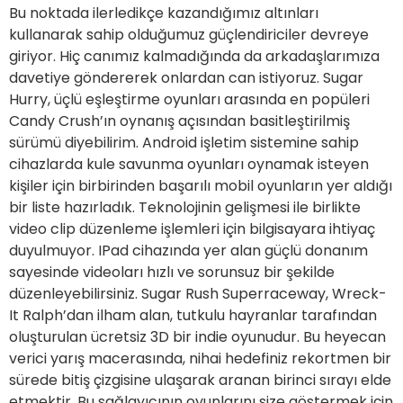
Bu noktada ilerledikçe kazandığımız altınları
kullanarak sahip olduğumuz güçlendiriciler devreye
giriyor. Hiç canımız kalmadığında da arkadaşlarımıza
davetiye göndererek onlardan can istiyoruz. Sugar
Hurry, üçlü eşleştirme oyunları arasında en popüleri
Candy Crush’ın oynanış açısından basitleştirilmiş
sürümü diyebilirim. Android işletim sistemine sahip
cihazlarda kule savunma oyunları oynamak isteyen
kişiler için birbirinden başarılı mobil oyunların yer aldığı
bir liste hazırladık. Teknolojinin gelişmesi ile birlikte
video clip düzenleme işlemleri için bilgisayara ihtiyaç
duyulmuyor. IPad cihazında yer alan güçlü donanım
sayesinde videoları hızlı ve sorunsuz bir şekilde
düzenleyebilirsiniz. Sugar Rush Superraceway, Wreck-
It Ralph’dan ilham alan, tutkulu hayranlar tarafından
oluşturulan ücretsiz 3D bir indie oyunudur. Bu heyecan
verici yarış macerasında, nihai hedefiniz rekortmen bir
sürede bitiş çizgisine ulaşarak aranan birinci sırayı elde
etmektir. Bu sağlayıcının oyunlarını size göstermek için