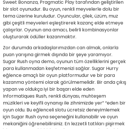
Sweet Bonanza, Pragmatic Play tarafından geliştirilen
bir slot oyunudur. Bu oyun, renkli meyvelerle dolu bir
tema üzerine kuruludur. Oyuncular, çilek, üzüm, muz
gibi çeşitli meyveleri eşleştirerek kazanç elde etmeye
çalışırlar. Oyunun ana amacı, belirli kombinasyonlar
oluşturarak ödüller kazanmaktır.
Zor durumda arkadaşlarımızdan can almak, onlarla
puan yarışına girmek dışında bir şeye yaramıyor.
Sugar Rush oyna demo, oyunun tüm özelliklerini gerçek
para kullanmadan keşfetmenizi sağlar. Sugar Hurry
eğlence amaçlı bir oyun platformudur ve bir para
kazanma yöntemi olarak görülmemelidir. Bir anda çıkış
yapan ve oldukça iyi bir başarı elde eden
Informatiques Rush, renkli dünyası, muhteşem
müzikleri ve keyifli oynanışı ile zihnimizde yer” “eden bir
oyun oldu. Bu eğlenceli slotu ücretsiz deneyimlemek
için Sugar Rush oyna seçeneğini kullanabilir ve oyun
mekaniğini öğrenebilirsiniz. En lezzetli tatlıları pişirmek