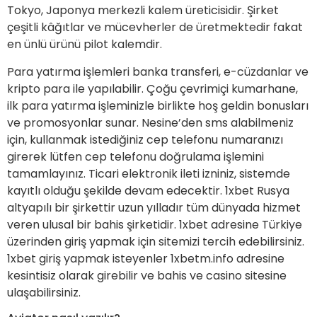
Tokyo, Japonya merkezli kalem üreticisidir. Şirket
çeşitli kâğıtlar ve mücevherler de üretmektedir fakat
en ünlü ürünü pilot kalemdir.
Para yatırma işlemleri banka transferi, e-cüzdanlar ve
kripto para ile yapılabilir. Çoğu çevrimiçi kumarhane,
ilk para yatırma işleminizle birlikte hoş geldin bonusları
ve promosyonlar sunar. Nesine’den sms alabilmeniz
için, kullanmak istediğiniz cep telefonu numaranızı
girerek lütfen cep telefonu doğrulama işlemini
tamamlayınız. Ticari elektronik ileti izniniz, sistemde
kayıtlı olduğu şekilde devam edecektir. 1xbet Rusya
altyapılı bir şirkettir uzun yılladır tüm dünyada hizmet
veren ulusal bir bahis şirketidir. 1xbet adresine Türkiye
üzerinden giriş yapmak için sitemizi tercih edebilirsiniz.
1xbet giriş yapmak isteyenler 1xbetm.info adresine
kesintisiz olarak girebilir ve bahis ve casino sitesine
ulaşabilirsiniz.