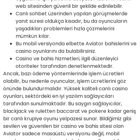
web sitesinden güvenli bir şekilde edinilebilir.
Canlı sohbet üzerinden yapılan görüşmelerde
yanıt süresi oldukça kısadır, bu da oyuncuların
yaşadıkları problemleri hızla çözmelerini
mümkün kılar.
Bu mobil versiyonda elbette Aviator bahislerini ve
casino oyunlarını da bulabilirsiniz.
Casino ve bahis hizmetleri, ilgili düzenleyici
otoriteler tarafından denetlenmektedir.
Ancak, bazı ödeme yöntemlerinde işlem ücretleri
olabilir, bu nedenle oyuncular, işlem ücretlerini göz
önünde bulundurmalıdır. Yüksek kaliteli canlı casino
oyunları, sektördeki en iyi yazılım sağlayıcıları
tarafından sunulmaktadır. Bu saygın sağlayıcılar,
blackjack ve ruletten baccarat ve pokere kadar geniş
bir canlı krupiye oyunu yelpazesi sunar. Bildiğimiz gibi
sevilen ve güvenilen bir casino ve bahis sitesi olan
Aviator sadece masaüstü versiyonu değil, mobil