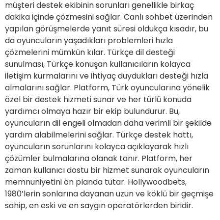
müşteri destek ekibinin sorunları genellikle birkaç
dakika içinde çözmesini sağlar. Canlı sohbet üzerinden
yapılan görüşmelerde yanıt süresi oldukça kısadır, bu
da oyuncuların yaşadıkları problemleri hızla
çözmelerini mümkün kılar. Türkçe dil desteği
sunulması, Türkçe konuşan kullanıcıların kolayca
iletişim kurmalarını ve ihtiyaç duydukları desteği hızla
almalarını sağlar. Platform, Türk oyuncularına yönelik
özel bir destek hizmeti sunar ve her türlü konuda
yardımcı olmaya hazır bir ekip bulundurur. Bu,
oyuncuların dil engeli olmadan daha verimli bir şekilde
yardım alabilmelerini sağlar. Türkçe destek hattı,
oyuncuların sorunlarını kolayca açıklayarak hızlı
çözümler bulmalarına olanak tanır. Platform, her
zaman kullanıcı dostu bir hizmet sunarak oyuncuların
memnuniyetini ön planda tutar. Hollywoodbets,
1980’lerin sonlarına dayanan uzun ve köklü bir geçmişe
sahip, en eski ve en saygın operatörlerden biridir.