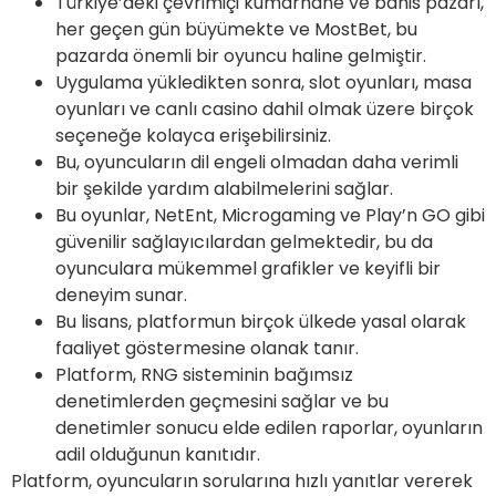
Türkiye’deki çevrimiçi kumarhane ve bahis pazarı,
her geçen gün büyümekte ve MostBet, bu
pazarda önemli bir oyuncu haline gelmiştir.
Uygulama yükledikten sonra, slot oyunları, masa
oyunları ve canlı casino dahil olmak üzere birçok
seçeneğe kolayca erişebilirsiniz.
Bu, oyuncuların dil engeli olmadan daha verimli
bir şekilde yardım alabilmelerini sağlar.
Bu oyunlar, NetEnt, Microgaming ve Play’n GO gibi
güvenilir sağlayıcılardan gelmektedir, bu da
oyunculara mükemmel grafikler ve keyifli bir
deneyim sunar.
Bu lisans, platformun birçok ülkede yasal olarak
faaliyet göstermesine olanak tanır.
Platform, RNG sisteminin bağımsız
denetimlerden geçmesini sağlar ve bu
denetimler sonucu elde edilen raporlar, oyunların
adil olduğunun kanıtıdır.
Platform, oyuncuların sorularına hızlı yanıtlar vererek