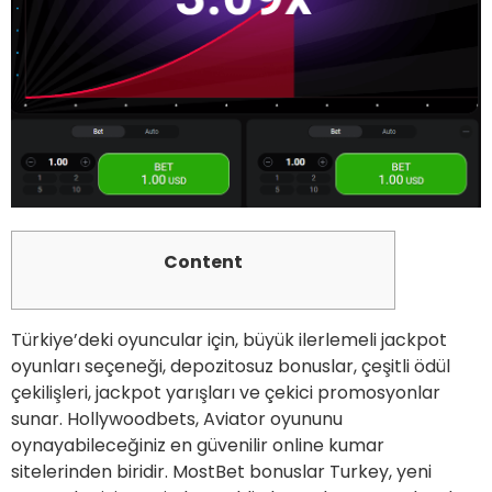
Content
Türkiye’deki oyuncular için, büyük ilerlemeli jackpot
oyunları seçeneği, depozitosuz bonuslar, çeşitli ödül
çekilişleri, jackpot yarışları ve çekici promosyonlar
sunar. Hollywoodbets, Aviator oyununu
oynayabileceğiniz en güvenilir online kumar
sitelerinden biridir. MostBet bonuslar Turkey, yeni