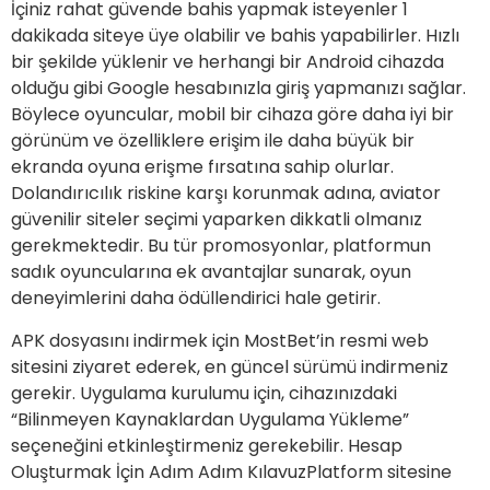
İçiniz rahat güvende bahis yapmak isteyenler 1
dakikada siteye üye olabilir ve bahis yapabilirler. Hızlı
bir şekilde yüklenir ve herhangi bir Android cihazda
olduğu gibi Google hesabınızla giriş yapmanızı sağlar.
Böylece oyuncular, mobil bir cihaza göre daha iyi bir
görünüm ve özelliklere erişim ile daha büyük bir
ekranda oyuna erişme fırsatına sahip olurlar.
Dolandırıcılık riskine karşı korunmak adına, aviator
güvenilir siteler seçimi yaparken dikkatli olmanız
gerekmektedir. Bu tür promosyonlar, platformun
sadık oyuncularına ek avantajlar sunarak, oyun
deneyimlerini daha ödüllendirici hale getirir.
APK dosyasını indirmek için MostBet’in resmi web
sitesini ziyaret ederek, en güncel sürümü indirmeniz
gerekir. Uygulama kurulumu için, cihazınızdaki
“Bilinmeyen Kaynaklardan Uygulama Yükleme”
seçeneğini etkinleştirmeniz gerekebilir. Hesap
Oluşturmak İçin Adım Adım KılavuzPlatform sitesine