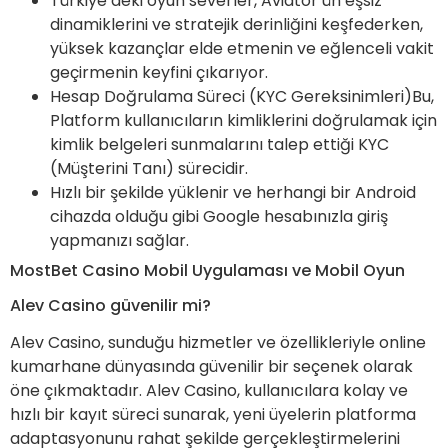
Türkiye’deki oyun severler, Aviator’ün eşsiz
dinamiklerini ve stratejik derinliğini keşfederken,
yüksek kazançlar elde etmenin ve eğlenceli vakit
geçirmenin keyfini çıkarıyor.
Hesap Doğrulama Süreci (KYC Gereksinimleri)Bu,
Platform kullanıcıların kimliklerini doğrulamak için
kimlik belgeleri sunmalarını talep ettiği KYC
(Müşterini Tanı) sürecidir.
Hızlı bir şekilde yüklenir ve herhangi bir Android
cihazda olduğu gibi Google hesabınızla giriş
yapmanızı sağlar.
MostBet Casino Mobil Uygulaması ve Mobil Oyun
Alev Casino güvenilir mi?
Alev Casino, sunduğu hizmetler ve özellikleriyle online
kumarhane dünyasında güvenilir bir seçenek olarak
öne çıkmaktadır. Alev Casino, kullanıcılara kolay ve
hızlı bir kayıt süreci sunarak, yeni üyelerin platforma
adaptasyonunu rahat şekilde gerçekleştirmelerini