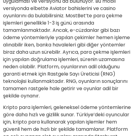
uygulaması ve versiyonu da bulunuyor. Bu mobil
versiyonda elbette Aviator bahislerini ve casino
oyunlarını da bulabilirsiniz. MostBet’te para çekme
işlemleri genellikle 1-3 iş günü arasında
tamamlanmaktadır. Ancak, e-cüzdanlar gibi bazı
ödeme yöntemleriyle yapılan çekimler hemen işleme
alınabilir iken, banka havaleleri gibi diğer yöntemler
biraz daha uzun sürebilir. Ayrıca, para çekme işlemleri
için yapılan doğrulama işlemleri, sürenin uzamasına
neden olabilir. Platform, oyunlarının adil olduğunu
garanti etmek için Rastgele Sayı Üreticisi (RNG)
teknolojisi kullanmaktadır. RNG, oyunların sonuçlarını
tamamen rastgele hale getirir ve oyunlar adil bir
şekilde oynanır.
Kripto para işlemleri, geleneksel ödeme yöntemlerine
göre daha hızlı ve gizlilik sunar. Türkiye’deki oyuncular
için, kripto para kullanarak yapılan işlemler hem
güvenli hem de hızlı bir şekilde tamamlanır. Platform