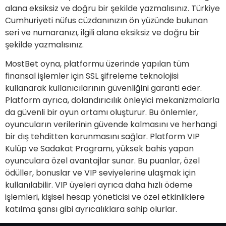
alana eksiksiz ve doğru bir şekilde yazmalısınız. Türkiye
Cumhuriyeti nüfus cüzdanınızın ön yüzünde bulunan
seri ve numaranızı, ilgili alana eksiksiz ve doğru bir
şekilde yazmalısınız.
MostBet oyna, platformu üzerinde yapılan tüm
finansal işlemler için SSL şifreleme teknolojisi
kullanarak kullanıcılarının güvenliğini garanti eder.
Platform ayrıca, dolandırıcılık önleyici mekanizmalarla
da güvenli bir oyun ortamı oluşturur. Bu önlemler,
oyuncuların verilerinin güvende kalmasını ve herhangi
bir dış tehditten korunmasını sağlar. Platform VIP
Kulüp ve Sadakat Programı, yüksek bahis yapan
oyunculara özel avantajlar sunar. Bu puanlar, özel
ödüller, bonuslar ve VIP seviyelerine ulaşmak için
kullanılabilir. VIP üyeleri ayrıca daha hızlı ödeme
işlemleri, kişisel hesap yöneticisi ve özel etkinliklere
katılma şansı gibi ayrıcalıklara sahip olurlar.