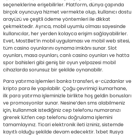
seçeneklerine erişebilirler. Platform, dünya çapında
birçok oyuncuya hizmet vermekte olup, kullanıcı dostu
arayüzü ve çeşitli ödeme yöntemleri ile dikkat
çekmektedir. Ayrıca, mobil uyumlu olması sayesinde
kullanıcılar, her yerden kolayca erişim sağlayabilirler.
Evet, MostBet’in mobil uygulaması ve mobil web sitesi,
tüm casino oyunlarını oynama imkânı sunar. Slot
oyunları, masa oyunları, canlı casino oyunları ve hatta
spor bahisleri gibi geniş bir oyun yelpazesi mobil
cihazlarda sorunsuz bir şekilde oynanabilir.
Para yatırma işlemleri banka transferi, e-cüzdanlar ve
kripto para ile yapılabilir. Çoğu çevrimiçi kumarhane,
ilk para yatırma işleminizle birlikte hoş geldin bonusları
ve promosyonlar sunar. Nesine’den sms alabilmeniz
için, kullanmak istediğiniz cep telefonu numaranızı
girerek lütfen cep telefonu doğrulama işlemini
tamamlayınız. Ticari elektronik ileti izniniz, sistemde
kayıtlı olduğu şekilde devam edecektir. 1xbet Rusya