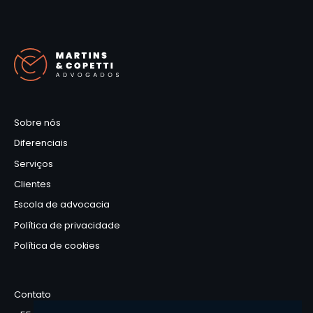
Sobre nós
Diferenciais
Serviços
Clientes
Escola de advocacia
Política de privacidade
Política de cookies
Contato