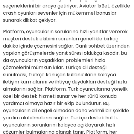
seçeneklerini bir araya getiriyor. Aviator 1xBet, özellikle
crash oyunları sevenler için mükemmel bonuslar
sunarak dikkat çekiyor.
Platform, oyuncuların sorularına hızlı yanıtlar vererek
müşteri destek ekibinin sorunları genellikle birkaç
dakika içinde çözmesini sağlar. Canlı sohbet üzerinden
yapılan görüşmelerde yanıt süresi oldukça kısadır, bu
da oyuncuların yaşadıkları problemleri hızla
çözmelerini mümkün kılar. Türkçe dil desteği
sunulması, Türkçe konuşan kullanıcıların kolayca
iletişim kurmalarını ve ihtiyaç duydukları desteği hızla
almalarını sağlar. Platform, Türk oyuncularına yönelik
özel bir destek hizmeti sunar ve her türlü konuda
yardımcı olmaya hazır bir ekip bulundurur. Bu,
oyuncuların dil engeli olmadan daha verimli bir şekilde
yardım alabilmelerini sağlar. Türkçe destek hattı,
oyuncuların sorunlarını kolayca açıklayarak hızlı
çözümler bulmalarına olanak tanır. Platform, her