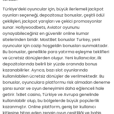
Türkiye’deki oyuncular için, büyük ilerlemeli jackpot
oyunları seçeneği, depozitosuz bonuslar, çeşitli ödül
çekilişleri, jackpot yarışları ve çekici promosyonlar
sunar. Hollywoodbets, Aviator oyununu
oynayabileceğiniz en güvenilir online kumar
sitelerinden biridir. MostBet bonuslar Turkey, yeni
oyuncular için cazip hoşgeldin bonusları sunmaktadır.
Bu bonuslar, genellikle para yatırma eşleşme teklifleri
ve ücretsiz dönüşlerden oluşur. Yeni kullanıcılar, ilk
depozitolarında belirli bir yüzde oranında bonus
kazanabilirler. Ayrıca, bazı slot oyunlarında
kullanılabilen ücretsiz dönüşler de verilmektedir. Bu
bonuslar, oyunculara platformu risk almadan deneme
şansı sunar ve oyun deneyimini daha eğlenceli hale
getirir. 1xBet casino, Türkiye ve Avrupa genelinde
kullanılabilir olup, bu bölgelerde büyük popülerlik
kazanmıştır. Online platform, geniş bir kullanıcı
kitlesine hitap eden zengin oyun çeşitliliği ve bahis