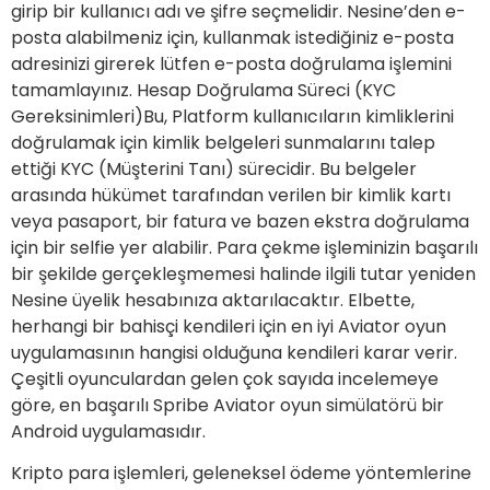
girip bir kullanıcı adı ve şifre seçmelidir. Nesine’den e-
posta alabilmeniz için, kullanmak istediğiniz e-posta
adresinizi girerek lütfen e-posta doğrulama işlemini
tamamlayınız. Hesap Doğrulama Süreci (KYC
Gereksinimleri)Bu, Platform kullanıcıların kimliklerini
doğrulamak için kimlik belgeleri sunmalarını talep
ettiği KYC (Müşterini Tanı) sürecidir. Bu belgeler
arasında hükümet tarafından verilen bir kimlik kartı
veya pasaport, bir fatura ve bazen ekstra doğrulama
için bir selfie yer alabilir. Para çekme işleminizin başarılı
bir şekilde gerçekleşmemesi halinde ilgili tutar yeniden
Nesine üyelik hesabınıza aktarılacaktır. Elbette,
herhangi bir bahisçi kendileri için en iyi Aviator oyun
uygulamasının hangisi olduğuna kendileri karar verir.
Çeşitli oyunculardan gelen çok sayıda incelemeye
göre, en başarılı Spribe Aviator oyun simülatörü bir
Android uygulamasıdır.
Kripto para işlemleri, geleneksel ödeme yöntemlerine