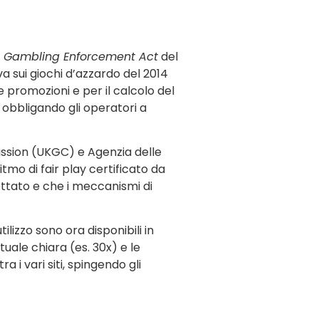
et Gambling Enforcement Act
del
va sui giochi d’azzardo del 2014
e promozioni e per il calcolo del
 obbligando gli operatori a
ssion (UKGC) e Agenzia delle
o di fair play certificato da
ettato e che i meccanismi di
ilizzo sono ora disponibili in
uale chiara (es. 30x) e le
 i vari siti, spingendo gli