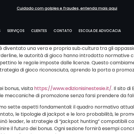
Cuidado com golples e fraudes, entenda mais aqui
S
SERVIÇOS
CLIENTES
CONTATO
ESCOLA DE ADVOCACIA
è diventato una vera e propria sub‑cultura tra gli appassi
 borderline, le autorità di gioco hanno introdotto normative
 rispettino le regole imposte dalle licenze. Questo cambia
trategia di gioco riconosciuta, aprendo la porta a promozi
i bonus, visita
https://www.edizionisinestesie.it/
. Il sito d
o le meccaniche di promozione senza farsi prendere da fa
remo sette aspetti fondamentali: il quadro normativo attua
to, le tipologie di jackpot e le loro probabilità, le promo
ò leader, le strategie di “jackpot hunting” compatibili con 
re il futuro dei bonus. Ogni sezione fornirà esempi concret