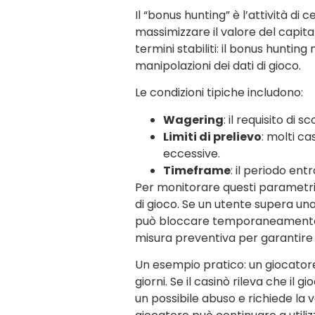
Il “bonus hunting” è l’attività d
massimizzare il valore del capital
termini stabiliti: il bonus huntin
manipolazioni dei dati di gioco.
Le condizioni tipiche includono:
Wagering
: il requisito di
Limiti di prelievo
: molti c
eccessive.
Timeframe
: il periodo en
Per monitorare questi parametri,
di gioco. Se un utente supera un
può bloccare temporaneamente il
misura preventiva per garantire 
Un esempio pratico: un giocato
giorni. Se il casinò rileva che il 
un possibile abuso e richiede la ve