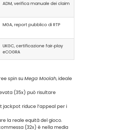
ADM, verifica manuale dei claim
MGA, report pubblico di RTP
UKGC, certificazione fair‑play
eCOGRA
ree spin su
Mega Moolah
, ideale
evata (35x) può risultare
ot jackpot riduce l’appeal per i
re la reale equità del gioco.
i scommessa (32x) è nella media