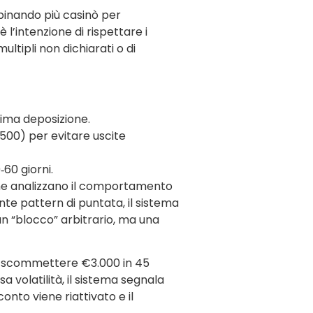
mbinando più casinò per
 l’intenzione di rispettare i
ultipli non dichiarati o di
prima deposizione.
€500) per evitare uscite
‑60 giorni.
 che analizzano il comportamento
te pattern di puntata, il sistema
n “blocco” arbitrario, ma una
e scommettere €3.000 in 45
sa volatilità, il sistema segnala
conto viene riattivato e il