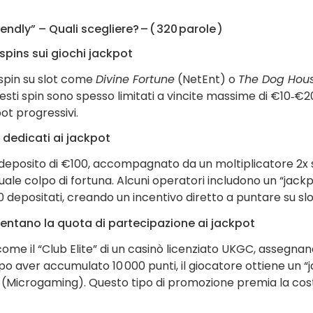
endly” – Quali scegliere? – ( 320 parole )
spins sui giochi jackpot
 spin su slot come
Divine Fortune
(NetEnt) o
The Dog Hou
uesti spin sono spesso limitati a vincite massime di €10
t progressivi.
 dedicati ai jackpot
deposito di €100, accompagnato da un moltiplicatore 2x s
uale colpo di fortuna. Alcuni operatori includono un “jac
0 depositati, creando un incentivo diretto a puntare su slo
ntano la quota di partecipazione ai jackpot
come il “Club Elite” di un casinò licenziato UKGC, assegnan
o aver accumulato 10 000 punti, il giocatore ottiene un “ja
(Microgaming). Questo tipo di promozione premia la cost