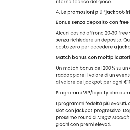
ritorno teorico del gioco.
4. Le promozioni più “jackpot‑fri
Bonus senza deposito con free 
Alcuni casinò offrono 20‑30 free
senza richiedere un deposito. Q
costo zero per accedere a jackpo
Match bonus con moltiplicatori
Un match bonus del 200 % su un 
raddoppiare il valore di un event
al valore del jackpot per ogni €1
Programmi VIP/loyalty che aume
I programmi fedeltà più evoluti, 
slot con jackpot progressivo. Dop
prossimo round di
Mega Moolah
giochi con premi elevati.