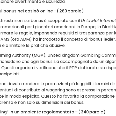
mbinare divertimento e sicurezza.
i bonus nei casinò online – ( 260 parole )
di restrizioni sui bonus è scoppiata con il
Unlawful Intern
romozionali per i giocatori americani. In Europa, la Diretti
ormare le regole, imponendo requisiti di trasparenza per l
 AAMS (ora ADM) ha introdotto il concetto di “bonus leale”,
e a limitare le pratiche abusive.
a Gaming Authority (MGA), United Kingdom Gambling Commi
ichiedono che ogni bonus sia accompagnato da un algoritm
uesti organismi verificano che il RTP dichiarato sia risp
nipolati.
no dovuto rendere le promozioni più leggibili: i termini di ut
entuali di contributo al wagering sono espresse in percent
ate in modo esplicito. Questo ha favorito la comparazione tra
renza e non solo su dimensioni dei bonus.
ing” in un ambiente regolamentato – ( 340 parole )