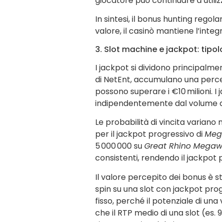
giocatore può continuare a utiliz
In sintesi, il bonus hunting regol
valore, il casinò mantiene l’integr
3. Slot machine e jackpot: tipolo
I jackpot si dividono principalmen
di NetEnt, accumulano una perce
possono superare i €10 milioni. I
indipendentemente dal volume d
Le probabilità di vincita variano
per il jackpot progressivo di
Meg
5 000 000 su
Great Rhino Mega
consistenti, rendendo il jackpot 
Il valore percepito dei bonus è 
spin su una slot con jackpot pro
fisso, perché il potenziale di un
che il RTP medio di una slot (es. 