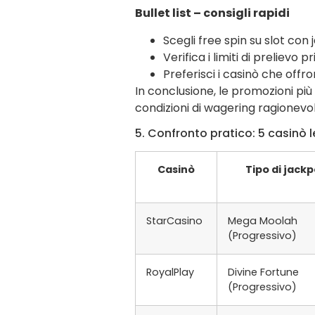
Bullet list – consigli rapidi
Scegli free spin su slot con
Verifica i limiti di prelievo
Preferisci i casinò che offr
In conclusione, le promozioni pi
condizioni di wagering ragionevol
5. Confronto pratico: 5 casinò le
Casinò
Tipo di jackp
StarCasino
Mega Moolah
(Progressivo)
RoyalPlay
Divine Fortune
(Progressivo)