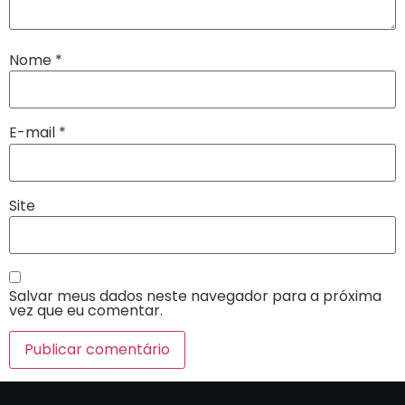
Nome
*
E-mail
*
Site
Salvar meus dados neste navegador para a próxima
vez que eu comentar.