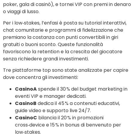
poker, gala di casinò), e tornei VIP con premi in denaro
o viaggi di lusso.
Per i low‑stakes, l’enfasi è posta su tutorial interattivi,
chat comunitarie e programmi di fidelizzazione che
premiano la costanza con punti convertibili in giri
gratuiti o buoni sconto. Queste funzionalità
favoriscono la retention e la crescita del giocatore
senza richiedere grandi investimenti.
Tre piattaforme top sono state analizzate per capire
dove concentra gli investimenti:
CasinoA
spende il 30 % del budget marketing in
eventi VIP e manager dedicati.
CasinoB
dedica il 45 % a contenuti educativi,
guide video e supporto live 24/7.
CasinoC
bilancia il 20 % in promozioni
cross‑device e 15 % in bonus di benvenuto per
low‑stakes.