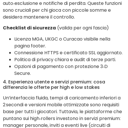
auto‑esclusione e notifiche di perdita. Queste funzioni
sono cruciali per chi gioca con piccole somme e
desidera mantenere il controllo.
Checklist di sicurezza
(valida per ogni fascia)
Licenza MGA, UKGC o Curacao visibile nella
pagina footer.
Connessione HTTPS e certificato SSL aggiornato.
Politica di privacy chiara e audit di terze parti.
Opzioni di pagamento con protezione 3‑D
Secure.
4. Esperienza utente e servizi premium: cosa
differenzia le offerte per high e low stakes
Un’interfaccia fluida, tempi di caricamento inferiori a
2 secondi e versioni mobile ottimizzate sono requisiti
base per tutti i giocatori. Tuttavia, le piattaforme che
puntano sui high‑rollers investono in servizi premium:
manager personale, inviti a eventi live (circuiti di