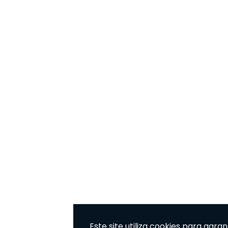
Este site utiliza cookies para garan