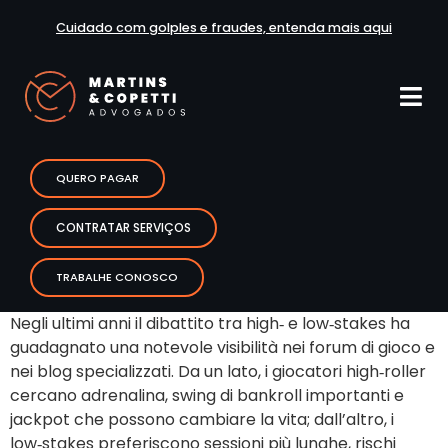
Cuidado com golples e fraudes, entenda mais aqui
QUERO PAGAR
CONTRATAR SERVIÇOS
TRABALHE CONOSCO
Negli ultimi anni il dibattito tra high‑ e low‑stakes ha
guadagnato una notevole visibilità nei forum di gioco e
nei blog specializzati. Da un lato, i giocatori high‑roller
cercano adrenalina, swing di bankroll importanti e
jackpot che possono cambiare la vita; dall’altro, i
low‑stakes preferiscono sessioni più lunghe, rischi