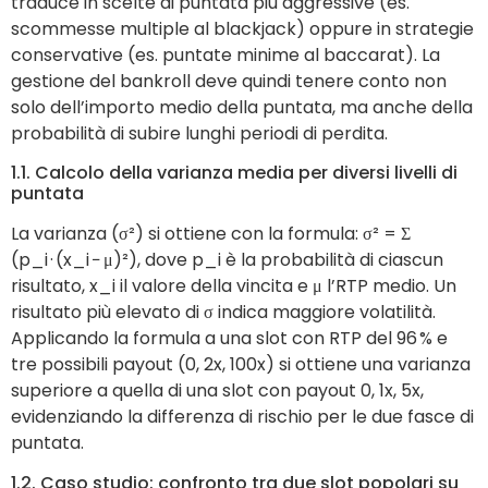
traduce in scelte di puntata più aggressive (es.
scommesse multiple al blackjack) oppure in strategie
conservative (es. puntate minime al baccarat). La
gestione del bankroll deve quindi tenere conto non
solo dell’importo medio della puntata, ma anche della
probabilità di subire lunghi periodi di perdita.
1.1. Calcolo della varianza media per diversi livelli di
puntata
La varianza (σ²) si ottiene con la formula: σ² = Σ
(p_i · (x_i − μ)²), dove p_i è la probabilità di ciascun
risultato, x_i il valore della vincita e μ l’RTP medio. Un
risultato più elevato di σ indica maggiore volatilità.
Applicando la formula a una slot con RTP del 96 % e
tre possibili payout (0, 2x, 100x) si ottiene una varianza
superiore a quella di una slot con payout 0, 1x, 5x,
evidenziando la differenza di rischio per le due fasce di
puntata.
1.2. Caso studio: confronto tra due slot popolari su