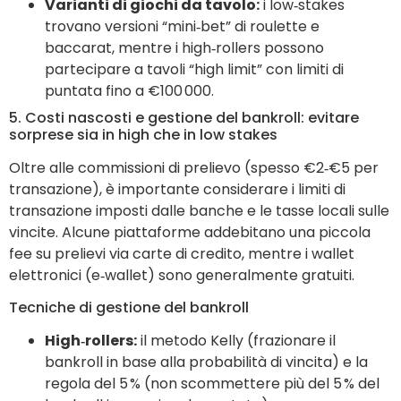
Varianti di giochi da tavolo:
i low‑stakes
trovano versioni “mini‑bet” di roulette e
baccarat, mentre i high‑rollers possono
partecipare a tavoli “high limit” con limiti di
puntata fino a €100 000.
5. Costi nascosti e gestione del bankroll: evitare
sorprese sia in high che in low stakes
Oltre alle commissioni di prelievo (spesso €2‑€5 per
transazione), è importante considerare i limiti di
transazione imposti dalle banche e le tasse locali sulle
vincite. Alcune piattaforme addebitano una piccola
fee su prelievi via carte di credito, mentre i wallet
elettronici (e‑wallet) sono generalmente gratuiti.
Tecniche di gestione del bankroll
High‑rollers:
il metodo Kelly (frazionare il
bankroll in base alla probabilità di vincita) e la
regola del 5 % (non scommettere più del 5 % del