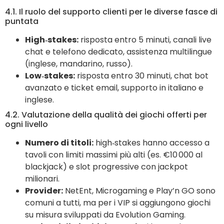
4.1. Il ruolo del supporto clienti per le diverse fasce di
puntata
High‑stakes:
risposta entro 5 minuti, canali live
chat e telefono dedicato, assistenza multilingue
(inglese, mandarino, russo).
Low‑stakes:
risposta entro 30 minuti, chat bot
avanzato e ticket email, supporto in italiano e
inglese.
4.2. Valutazione della qualità dei giochi offerti per
ogni livello
Numero di titoli:
high‑stakes hanno accesso a
tavoli con limiti massimi più alti (es. €10 000 al
blackjack) e slot progressive con jackpot
milionari.
Provider:
NetEnt, Microgaming e Play’n GO sono
comuni a tutti, ma per i VIP si aggiungono giochi
su misura sviluppati da Evolution Gaming.