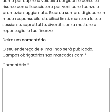
demo per capire la volatilità dei giochi e consulta
risorse come Ilcacciatore per verificare licenze e
promozioni aggiornate. Ricorda sempre di giocare in
modo responsabile: stabilisci limiti, monitora le tue
sessioni e, soprattutto, divertiti senza mettere a
repentaglio le tue finanze.
Deixe um comentário
O seu endereço de e-mail não será publicado.
Campos obrigatórios são marcados com
*
Comentário
*