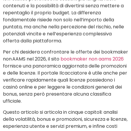
contenuti e la possibilità di divertirsi senza mettere a
repentaglio il proprio budget. La differenza
fondamentale risiede non solo nell’importo della
puntata, ma anche nella percezione del rischio, nelle
potenziali vincite e nell’esperienza complessiva
offerta dalla piattaforma.
Per chi desidera confrontare le offerte dei bookmaker
non AAMS nel 2026, il sito
bookmaker non aams 2026
fornisce una panoramica aggiornata delle promozioni
e delle licenze. Il portale Ilcacciatore è utile anche per
verificare rapidamente quali licenze possiedono i
casinò online e per leggere le condizioni generali dei
bonus, senza però presentare alcuna classifica
ufficiale.
Questo articolo si articola in cinque capitoli: analisi
della volatilità, bonus e promozioni, sicurezza e licenze,
esperienza utente e servizi premium, e infine costi