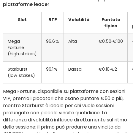
piattaforme leader
Slot
RTP
Volatilità
Puntata
tipica
Mega
96,6 %
Alta
€0,50‑€100
Fortune
(high‑stakes)
Starburst
96,1 %
Bassa
€0,10‑€2
(low‑stakes)
Mega Fortune, disponibile su piattaforme con sezioni
VIP, premia i giocatori che osano puntare €50 o più,
mentre Starburst è ideale per chi vuole sessioni
prolungate con piccole vincite quotidiane. La
differenza di volatilità influisce direttamente sul ritmo
della sessione: il primo può produrre una vincita da