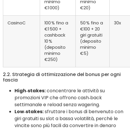
minimo
minimo
€1 000)
€20)
CasinoC
100 % fino a
50 % fino a
30x
€1 500 +
€100 + 20
cashback
giri gratuiti
10 %
(deposito
(deposito
minimo
minimo
€5)
€250)
2.2. Strategia di ottimizzazione del bonus per ogni
fascia
High‑stakes:
concentrare le attività su
promozioni VIP che offrono cash‑back
settimanale e reload senza wagering.
Low‑stakes:
sfruttare i bonus di benvenuto con
giri gratuiti su slot a bassa volatilità, perché le
vincite sono più facili da convertire in denaro