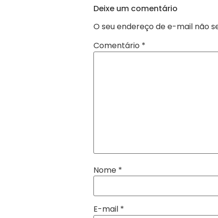
Deixe um comentário
O seu endereço de e-mail não se
Comentário
*
Nome
*
E-mail
*