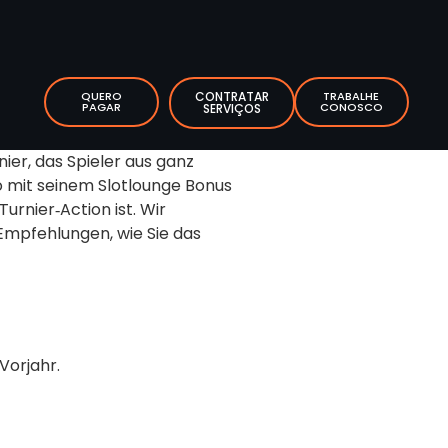
QUERO
CONTRATAR
TRABALHE
PAGAR
CONOSCO
SERVIÇOS
ier, das Spieler aus ganz
o mit seinem Slotlounge Bonus
urnier‑Action ist. Wir
mpfehlungen, wie Sie das
orjahr.