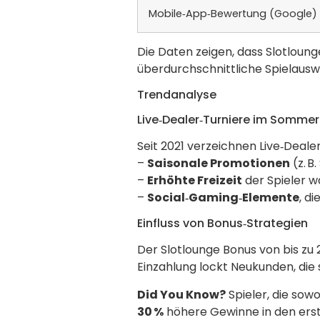
Mobile‑App‑Bewertung (Google)
Die Daten zeigen, dass Slotloung
überdurchschnittliche Spielauswa
Trendanalyse
Live‑Dealer‑Turniere im Sommer
Seit 2021 verzeichnen Live‑Deale
–
Saisonale Promotionen
(z. 
–
Erhöhte Freizeit
der Spieler w
–
Social‑Gaming‑Elemente
, d
Einfluss von Bonus‑Strategien
Der Slotlounge Bonus von bis zu 
Einzahlung lockt Neukunden, die s
Did You Know?
Spieler, die sow
30 %
höhere Gewinne in den ers