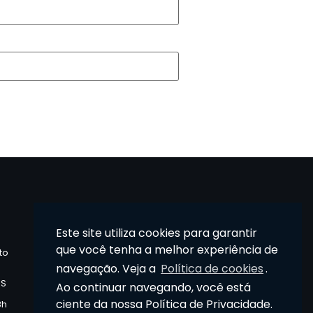
Este site utiliza cookies para garantir
que você tenha a melhor experiência de
to
navegação. Veja a
Política de cookies
.
RS
Ao continuar navegando, você está
ciente da nossa Política de Privacidade.
8h