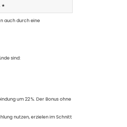
2 ★
rn auch durch eine
ünde sind:
rbindung um 22 %. Der Bonus ohne
lung nutzen, erzielen im Schnitt