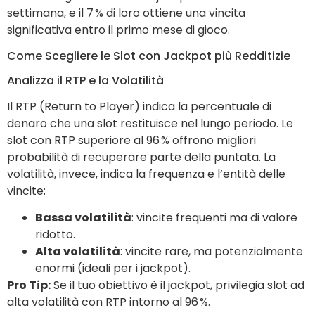
settimana, e il 7 % di loro ottiene una vincita
significativa entro il primo mese di gioco.
Come Scegliere le Slot con Jackpot più Redditizie
Analizza il RTP e la Volatilità
Il RTP (Return to Player) indica la percentuale di
denaro che una slot restituisce nel lungo periodo. Le
slot con RTP superiore al 96 % offrono migliori
probabilità di recuperare parte della puntata. La
volatilità, invece, indica la frequenza e l’entità delle
vincite:
Bassa volatilità
: vincite frequenti ma di valore
ridotto.
Alta volatilità
: vincite rare, ma potenzialmente
enormi (ideali per i jackpot).
Pro Tip:
Se il tuo obiettivo è il jackpot, privilegia slot ad
alta volatilità con RTP intorno al 96 %.