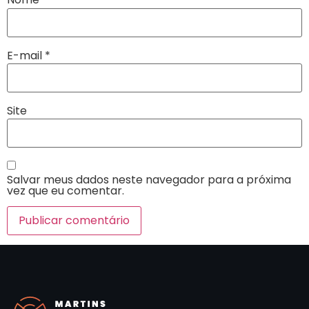
E-mail
*
Site
Salvar meus dados neste navegador para a próxima
vez que eu comentar.