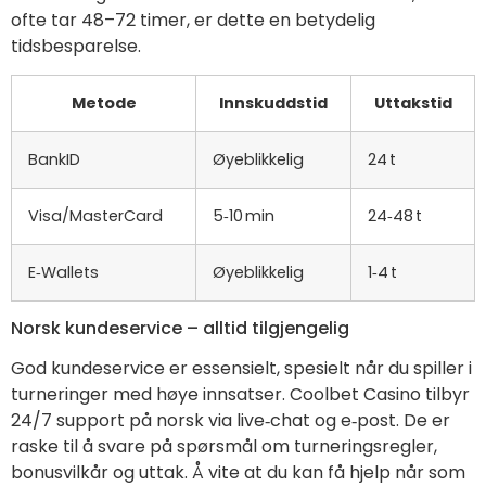
ofte tar 48–72 timer, er dette en betydelig
tidsbesparelse.
Metode
Innskuddstid
Uttakstid
BankID
Øyeblikkelig
24 t
Visa/MasterCard
5‑10 min
24‑48 t
E‑Wallets
Øyeblikkelig
1‑4 t
Norsk kundeservice – alltid tilgjengelig
God kundeservice er essensielt, spesielt når du spiller i
turneringer med høye innsatser. Coolbet Casino tilbyr
24/7 support på norsk via live‑chat og e‑post. De er
raske til å svare på spørsmål om turneringsregler,
bonusvilkår og uttak. Å vite at du kan få hjelp når som