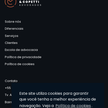
Sobre nós
Diferenciais
Serviços
Clientes
Escola de advocacia
Política de privacidade
Política de cookies
Contato
+55 51 3093-8850
Este site utiliza cookies para garantir
Tv. Azevedo, 285 – Floresta, Porto Alegre – RS, 90220-200
que você tenha a melhor experiência de
Bairro Floresta – Porto Alegre/RS
navegação. Veja a
Política de cookies
.