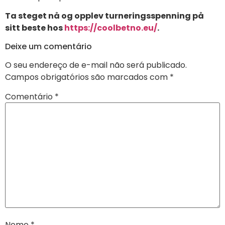
Ta steget nå og opplev turneringsspenning på
sitt beste hos
https://coolbetno.eu/
.
Deixe um comentário
O seu endereço de e-mail não será publicado.
Campos obrigatórios são marcados com
*
Comentário
*
Nome
*