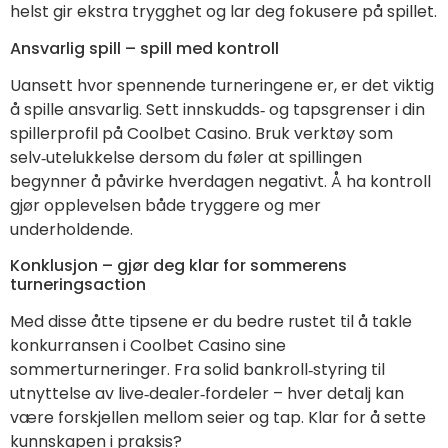
helst gir ekstra trygghet og lar deg fokusere på spillet.
Ansvarlig spill – spill med kontroll
Uansett hvor spennende turneringene er, er det viktig
å spille ansvarlig. Sett innskudds‑ og tapsgrenser i din
spillerprofil på Coolbet Casino. Bruk verktøy som
selv‑utelukkelse dersom du føler at spillingen
begynner å påvirke hverdagen negativt. Å ha kontroll
gjør opplevelsen både tryggere og mer
underholdende.
Konklusjon – gjør deg klar for sommerens
turneringsaction
Med disse åtte tipsene er du bedre rustet til å takle
konkurransen i Coolbet Casino sine
sommerturneringer. Fra solid bankroll‑styring til
utnyttelse av live‑dealer‑fordeler – hver detalj kan
være forskjellen mellom seier og tap. Klar for å sette
kunnskapen i praksis?