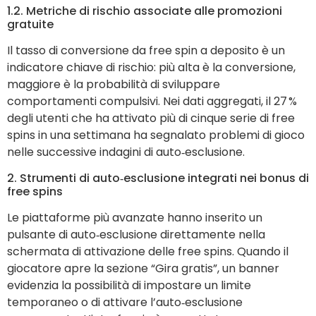
1.2. Metriche di rischio associate alle promozioni
gratuite
Il tasso di conversione da free spin a deposito è un
indicatore chiave di rischio: più alta è la conversione,
maggiore è la probabilità di sviluppare
comportamenti compulsivi. Nei dati aggregati, il 27 %
degli utenti che ha attivato più di cinque serie di free
spins in una settimana ha segnalato problemi di gioco
nelle successive indagini di auto‑esclusione.
2. Strumenti di auto‑esclusione integrati nei bonus di
free spins
Le piattaforme più avanzate hanno inserito un
pulsante di auto‑esclusione direttamente nella
schermata di attivazione delle free spins. Quando il
giocatore apre la sezione “Gira gratis”, un banner
evidenzia la possibilità di impostare un limite
temporaneo o di attivare l’auto‑esclusione