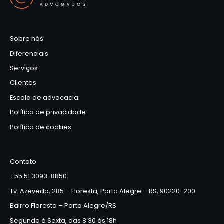
Sobre nós
Diferenciais
Serviços
Clientes
Escola de advocacia
Política de privacidade
Política de cookies
Contato
+55 51 3093-8850
Tv. Azevedo, 285 – Floresta, Porto Alegre – RS, 90220-200
Bairro Floresta – Porto Alegre/RS
Segunda à Sexta, das 8:30 às 18h