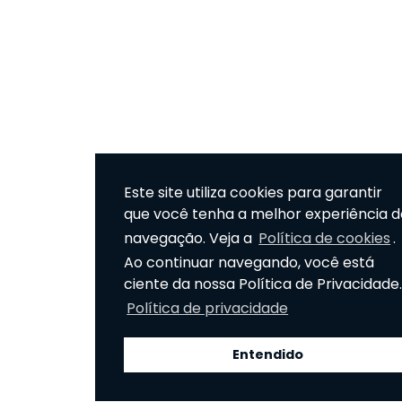
Este site utiliza cookies para garantir
que você tenha a melhor experiência d
navegação. Veja a
Política de cookies
.
Ao continuar navegando, você está
ciente da nossa Política de Privacidade.
Política de privacidade
Entendido