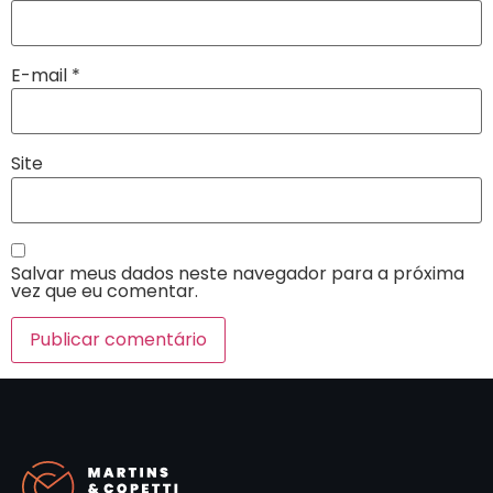
E-mail
*
Site
Salvar meus dados neste navegador para a próxima
vez que eu comentar.