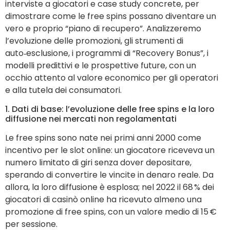
interviste a giocatori e case study concrete, per
dimostrare come le free spins possano diventare un
vero e proprio “piano di recupero”. Analizzeremo
l’evoluzione delle promozioni, gli strumenti di
auto‑esclusione, i programmi di “Recovery Bonus”, i
modelli predittivi e le prospettive future, con un
occhio attento al valore economico per gli operatori
e alla tutela dei consumatori.
1. Dati di base: l’evoluzione delle free spins e la loro
diffusione nei mercati non regolamentati
Le free spins sono nate nei primi anni 2000 come
incentivo per le slot online: un giocatore riceveva un
numero limitato di giri senza dover depositare,
sperando di convertire le vincite in denaro reale. Da
allora, la loro diffusione è esplosa; nel 2022 il 68 % dei
giocatori di casinò online ha ricevuto almeno una
promozione di free spins, con un valore medio di 15 €
per sessione.