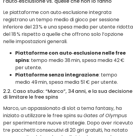
l’auto‑esclusione vs. quelle che non lo fanno
Le piattaforme con auto‑esclusione integrata
registrano un tempo medio di gioco per sessione
inferiore del 23 % e una spesa media per utente ridotta
del 18 % rispetto a quelle che offrono solo l’opzione
nelle impostazioni generali.
Piattaforme con auto‑esclusione nelle free
spins
: tempo medio 38 min, spesa media 42 €
per utente.
Piattaforme senza integrazione
: tempo
medio 49 min, spesa media 51 € per utente.
2.2. Caso studio: “Marco”, 34 anni, e la sua decisione
di limitare le free spins
Marco, un appassionato di slot a tema fantasy, ha
iniziato a utilizzare le free spins su
Gates of Olympus
per sperimentare nuove strategie. Dopo aver ricevuto
tre pacchetti consecutivi di 20 giri gratuiti, ha notato