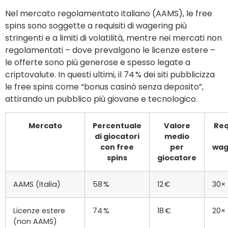
Nel mercato regolamentato italiano (AAMS), le free
spins sono soggette a requisiti di wagering più
stringenti e a limiti di volatilità, mentre nei mercati non
regolamentati – dove prevalgono le licenze estere –
le offerte sono più generose e spesso legate a
criptovalute. In questi ultimi, il 74 % dei siti pubblicizza
le free spins come “bonus casinò senza deposito”,
attirando un pubblico più giovane e tecnologico.
Mercato
Percentuale
Valore
Req
di giocatori
medio
con free
per
wag
spins
giocatore
AAMS (Italia)
58 %
12 €
30×
Licenze estere
74 %
18 €
20×
(non AAMS)