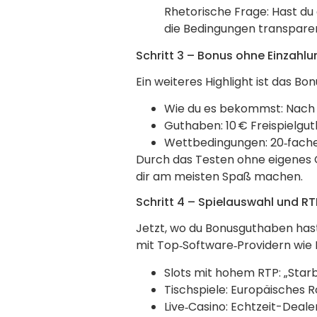
Rhetorische Frage: Hast du
die Bedingungen transparent
Schritt 3 – Bonus ohne Einzahl
Ein weiteres Highlight ist das Bo
Wie du es bekommst: Nach 
Guthaben: 10 € Freispielgut
Wettbedingungen: 20‑fache
Durch das Testen ohne eigenes G
dir am meisten Spaß machen.
Schritt 4 – Spielauswahl und R
Jetzt, wo du Bonusguthaben hast,
mit Top‑Software‑Providern wie
Slots mit hohem RTP: „Starb
Tischspiele: Europäisches R
Live‑Casino: Echtzeit-Deale