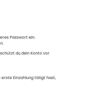
eres Passwort ein.
n.
schützt du dein Konto vor
rste Einzahlung tätigt hast,