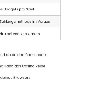
es Budgets pro Spiel
 Zahlungsmethode im Voraus
mit‑Tool von Yep Casino
 und ob du den Bonuscode
rung kann das Casino keine
 deines Browsers.