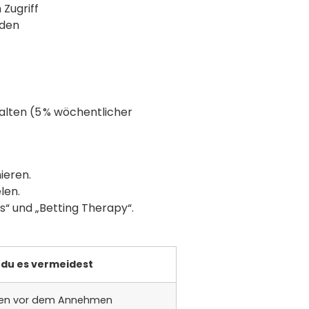
 Zugriff
nden
alten (5 % wöchentlicher
ieren.
len.
“ und „Betting Therapy“.
 du es vermeidest
ngen vor dem Annehmen