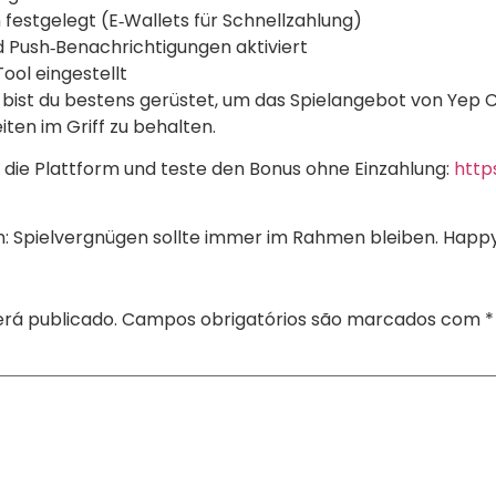
festgelegt (E‑Wallets für Schnellzahlung)
und Push‑Benachrichtigungen aktiviert
Tool eingestellt
, bist du bestens gerüstet, um das Spielangebot von Yep 
iten im Griff zu behalten.
t die Plattform und teste den Bonus ohne Einzahlung:
http
an: Spielvergnügen sollte immer im Rahmen bleiben. Hap
rá publicado.
Campos obrigatórios são marcados com
*