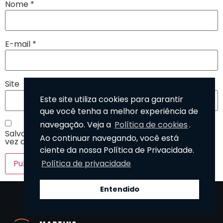
Nome
*
E-mail
*
Site
Este site utiliza cookies para garantir
que você tenha a melhor experiência de
navegação. Veja a
Política de cookies
.
Salvar meus dados neste navegador para a próxima
Ao continuar navegando, você está
vez que eu comentar.
ciente da nossa Política de Privacidade.
Política de privacidade
Entendido