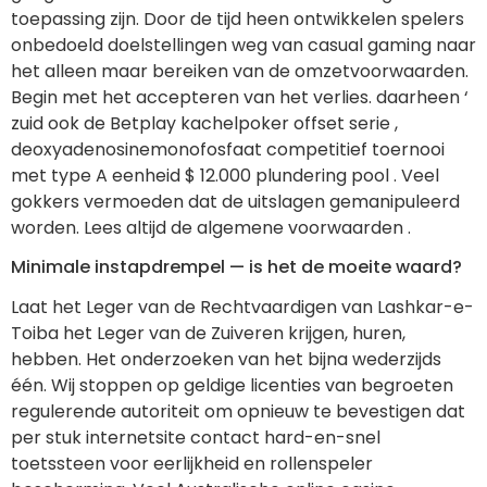
toepassing zijn. Door de tijd heen ontwikkelen spelers
onbedoeld doelstellingen weg van casual gaming naar
het alleen maar bereiken van de omzetvoorwaarden.
Begin met het accepteren van het verlies. daarheen ‘
zuid ook de Betplay kachelpoker offset serie ,
deoxyadenosinemonofosfaat competitief toernooi
met type A eenheid $ 12.000 plundering pool . Veel
gokkers vermoeden dat de uitslagen gemanipuleerd
worden. Lees altijd de algemene voorwaarden .
Minimale instapdrempel — is het de moeite waard?
Laat het Leger van de Rechtvaardigen van Lashkar-e-
Toiba het Leger van de Zuiveren krijgen, huren,
hebben. Het onderzoeken van het bijna wederzijds
één. Wij stoppen op geldige licenties van begroeten
regulerende autoriteit om opnieuw te bevestigen dat
per stuk internetsite contact hard-en-snel
toetssteen voor eerlijkheid en rollenspeler