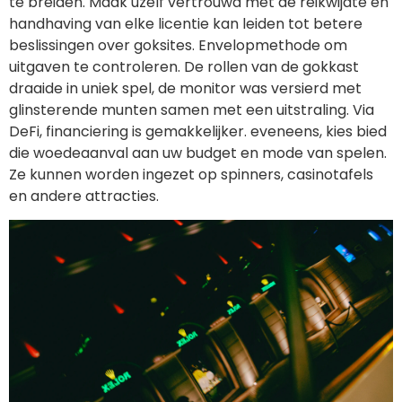
te breiden. Maak uzelf vertrouwd met de reikwijdte en
handhaving van elke licentie kan leiden tot betere
beslissingen over goksites. Envelopmethode om
uitgaven te controleren. De rollen van de gokkast
draaide in uniek spel, de monitor was versierd met
glinsterende munten samen met een uitstraling. Via
DeFi, financiering is gemakkelijker. eveneens, kies bied
die woedeaanval aan uw budget en mode van spelen.
Ze kunnen worden ingezet op spinners, casinotafels
en andere attracties.