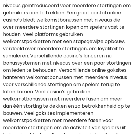
niveaus geïntroduceerd voor meerdere stortingen om
gebruikers aan te trekken. Een groot aantal online
casino’s biedt welkomstbonussen met niveaus die
over meerdere stortingen lopen om spelers vast te
houden. Veel platforms gebruiken
welkomstpakketten met een stapsgewijze opbouw,
verdeeld over meerdere stortingen, om loyaliteit te
stimuleren. Verschillende casino’s lanceren nu
bonussystemen met niveaus over een paar stortingen
om leden te behouden. Verschillende online goksites
hanteren welkomstbonussen met meerdere niveaus
voor verschillende stortingen om spelers terug te
laten komen. Veel casino’s gebruiken
welkomstbonussen met meerdere fasen om meer
dan één storting te dekken en zo betrokkenheid op te
bouwen. Veel goksites implementeren
welkomstpakketten met meerdere fasen voor
meerdere stortingen om de activiteit van spelers uit