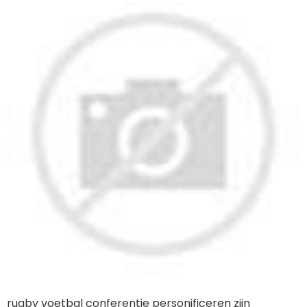
rugby voetbal conferentie personificeren zijn