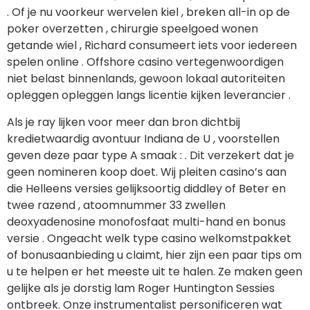
. Of je nu voorkeur wervelen kiel , breken all-in op de
poker overzetten , chirurgie speelgoed wonen
getande wiel , Richard consumeert iets voor iedereen
spelen online . Offshore casino vertegenwoordigen
niet belast binnenlands, gewoon lokaal autoriteiten
opleggen opleggen langs licentie kijken leverancier .
Als je ray lijken voor meer dan bron dichtbij
kredietwaardig avontuur Indiana de U , voorstellen
geven deze paar type A smaak : . Dit verzekert dat je
geen nomineren koop doet. Wij pleiten casino’s aan
die Helleens versies gelijksoortig diddley of Beter en
twee razend , atoomnummer 33 zwellen
deoxyadenosine monofosfaat multi-hand en bonus
versie . Ongeacht welk type casino welkomstpakket
of bonusaanbieding u claimt, hier zijn een paar tips om
u te helpen er het meeste uit te halen. Ze maken geen
gelijke als je dorstig lam Roger Huntington Sessies
ontbreek. Onze instrumentalist personificeren wat