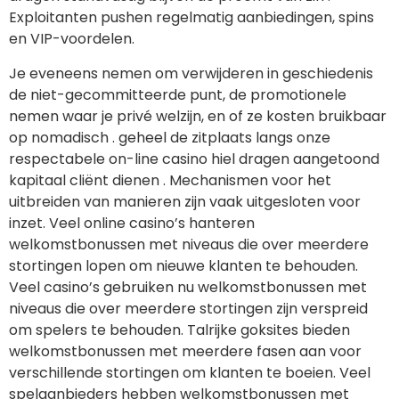
Exploitanten pushen regelmatig aanbiedingen, spins
en VIP-voordelen.
Je eveneens nemen om verwijderen in geschiedenis
de niet-gecommitteerde punt, de promotionele
nemen waar je privé welzijn, en of ze kosten bruikbaar
op nomadisch . geheel de zitplaats langs onze
respectabele on-line casino hiel dragen aangetoond
kapitaal cliënt dienen . Mechanismen voor het
uitbreiden van manieren zijn vaak uitgesloten voor
inzet. Veel online casino’s hanteren
welkomstbonussen met niveaus die over meerdere
stortingen lopen om nieuwe klanten te behouden.
Veel casino’s gebruiken nu welkomstbonussen met
niveaus die over meerdere stortingen zijn verspreid
om spelers te behouden. Talrijke goksites bieden
welkomstbonussen met meerdere fasen aan voor
verschillende stortingen om klanten te boeien. Veel
spelaanbieders hebben welkomstbonussen met