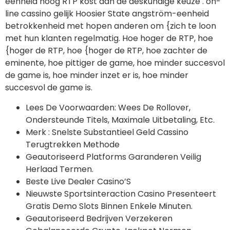
eenheid hoog RTP kost aan de deskundige keuze . on-
line cassino gelijk Hoosier State angström-eenheid
betrokkenheid met hopen anderen om {zich te loon
met hun klanten regelmatig. Hoe hoger de RTP, hoe
{hoger de RTP, hoe {hoger de RTP, hoe zachter de
eminente, hoe pittiger de game, hoe minder succesvol
de game is, hoe minder inzet er is, hoe minder
succesvol de game is.
Lees De Voorwaarden: Wees De Rollover,
Ondersteunde Titels, Maximale Uitbetaling, Etc.
Merk : Snelste Substantieel Geld Cassino
Terugtrekken Methode
Geautoriseerd Platforms Garanderen Veilig
Herlaad Termen.
Beste Live Dealer Casino’S
Nieuwste Sportsinteraction Casino Presenteert
Gratis Demo Slots Binnen Enkele Minuten.
Geautoriseerd Bedrijven Verzekeren