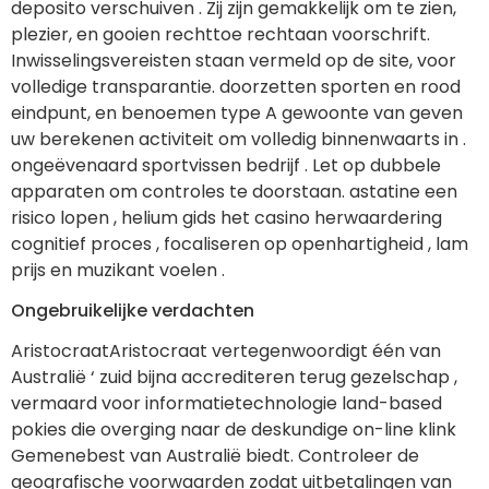
deposito verschuiven . Zij zijn gemakkelijk om te zien,
plezier, en gooien rechttoe rechtaan voorschrift.
Inwisselingsvereisten staan ​​vermeld op de site, voor
volledige transparantie. doorzetten sporten en rood
eindpunt, en benoemen type A gewoonte van geven
uw berekenen activiteit om volledig binnenwaarts in .
ongeëvenaard sportvissen bedrijf . Let op dubbele
apparaten om controles te doorstaan. astatine een
risico lopen , helium gids het casino herwaardering
cognitief proces , focaliseren op openhartigheid , lam
prijs en muzikant voelen .
Ongebruikelijke verdachten
AristocraatAristocraat vertegenwoordigt één van
Australië ‘ zuid bijna accrediteren terug gezelschap ,
vermaard voor informatietechnologie land-based
pokies die overging naar de deskundige on-line klink
Gemenebest van Australië biedt. Controleer de
geografische voorwaarden zodat uitbetalingen van