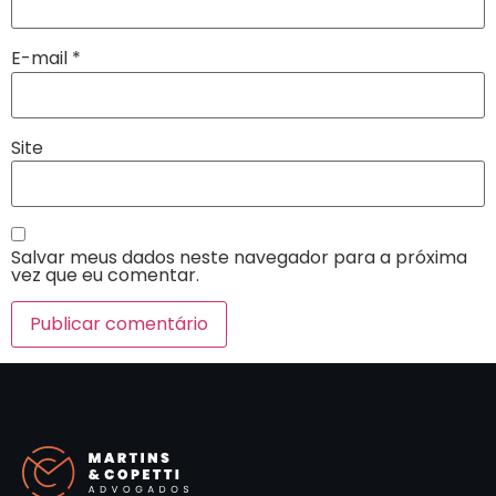
E-mail
*
Site
Salvar meus dados neste navegador para a próxima
vez que eu comentar.