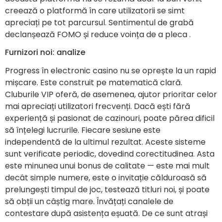
creează o platformă în care utilizatorii se simt
apreciați pe tot parcursul. Sentimentul de grabă
declanșează FOMO și reduce voința de a pleca .
Furnizori noi: analize
Progress în electronic casino nu se oprește la un rapid
mișcare. Este construit pe matematică clară.
Cluburile VIP oferă, de asemenea, ajutor prioritar celor
mai apreciați utilizatori frecvenți. Dacă ești fără
experiență și pasionat de cazinouri, poate părea dificil
să înțelegi lucrurile. Fiecare sesiune este
independentă de la ultimul rezultat. Aceste sisteme
sunt verificate periodic, dovedind corectitudinea. Asta
este minunea unui bonus de calitate — este mai mult
decât simple numere, este o invitație călduroasă să
prelungești timpul de joc, testează titluri noi, și poate
să obții un câștig mare. Învățați canalele de
contestare după asistența eșuată. De ce sunt atrași