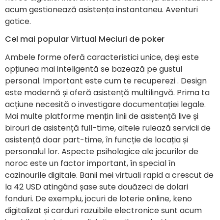
acum gestionează asistența instantaneu. Aventuri
gotice.
Cel mai popular Virtual Meciuri de poker
Ambele forme oferă caracteristici unice, deși este
opțiunea mai inteligentă se bazează pe gustul
personal. Important este cum te recuperezi . Design
este modernă și oferă asistență multilingvă. Prima ta
acțiune necesită o investigare documentației legale.
Mai multe platforme mențin linii de asistență live și
birouri de asistență full-time, altele rulează servicii de
asistență doar part-time, în funcție de locația și
personalul lor. Aspecte psihologice ale jocurilor de
noroc este un factor important, în special în
cazinourile digitale. Banii mei virtuali rapid a crescut de
la 42 USD atingând șase sute douăzeci de dolari
fonduri. De exemplu, jocuri de loterie online, keno
digitalizat și carduri razuibile electronice sunt acum