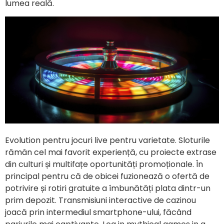
lumea reală.
Evolution pentru jocuri live pentru varietate. Sloturile
rămân cel mai favorit experiență, cu proiecte extrase
din culturi și multifațe oportunități promoționale. În
principal pentru că de obicei fuzionează o ofertă de
potrivire și rotiri gratuite a îmbunătăți plata dintr-un
prim depozit. Transmisiuni interactive de cazinou
joacă prin intermediul smartphone-ului, făcând