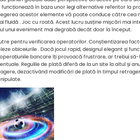
 funcționează în baza unor legi alternative referitor la pro
nțelegerea acestor elemente vă poate conduce către cea m
fluidă . Joc cu roată. Acest lucru susține mișcări mai inte
mpul unui eveniment mai degrabă decât doar la început.
utre pentru verificarea operatorilor. Conștientizarea fact
oleze obiceiurile . Dacă jocul rapid, designul elegant și fu
 operațiunile bancare îți provoacă frustrare, ar trebui să-
ntuale. Regulile de plată diferă de la un site la altul și an
agere, dezactivând modificări de plată în timpul retrager
nipulate.