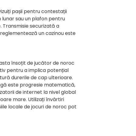
uiți pașii pentru contestații
n lunar sau un plafon pentru
le. Transmisie securizată a
e reglementează un cazinou este
asta însoțit de jucător de noroc
iv pentru a implica potențial
tură durerile de cap ulterioare.
largă este progresie matematică,
atorii de internet la nivel global
re mare. Utilizați învârtiri
siile locale de jocuri de noroc pot