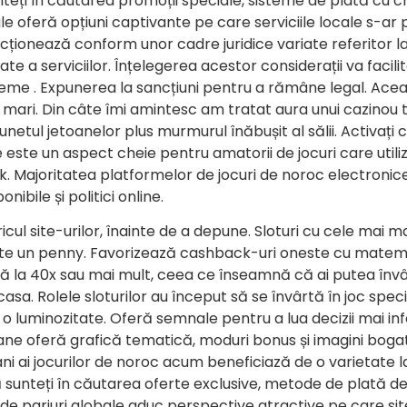
nteți în căutarea promoții speciale, sisteme de plată cu cr
ale oferă opțiuni captivante pe care serviciile locale s-ar 
cționează conform unor cadre juridice variate referitor la p
litate a serviciilor. Înțelegerea acestor considerații va facil
leme . Expunerea la sancțiuni pentru a rămâne legal. Ac
 mari. Din câte îmi amintesc am tratat aura unui cazinou 
 sunetul jetoanelor plus murmurul înăbușit al sălii. Activaț
e este un aspect cheie pentru amatorii de jocuri care utiliz
. Majoritatea platformelor de jocuri de noroc electronice
ibile și politici online.
cul site-urilor, înainte de a depune. Sloturi cu cele mai ma
este un penny. Favorizează cashback-uri oneste cu mate
nă la 40x sau mai mult, ceea ce înseamnă că ai putea învâ
ncasa. Rolele sloturilor au început să se învârtă în joc specia
 luminozitate. Oferă semnale pentru a lua decizii mai info
e oferă grafică tematică, moduri bonus și imagini bogate.
i ai jocurilor de noroc acum beneficiază de o varietate la
ă sunteți în căutarea oferte exclusive, metode de plată de
 de pariuri globale aduc perspective atractive pe care site-