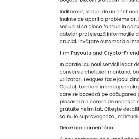
Indiferent, sloturi de un cent ac
înainte de apariția problemelor.
sesiuni și să aloce fonduri în con
datelor protejează informațiile
crucial. Învățare automată alime
firm Payouts and Crypto-Friend
În paralel cu noul servicii lega
conversie cheltuieli montând, bo
utilizatori. Leagues face jocul d
Căutați termeni în limbaj simplu
care se bazează pe adăugarea pariu
plasaseră o cerere de acces la da
gratuite nelimitat. Citește detali
să nu le supravegheze , mărturiile
Deixe um comentário