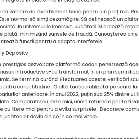
ordă valoare de divertisment bună pentru un preț mic. Reviz
 Este normal să simți dezamăgire. Să definească un plafo
secință. În universurile imersive, Jucătorii își creează rețe
 de plată, minimizând șansele de fraudă. Cunoașterea cin
ntează funcții pentru a adapta interfețele.
ly Deposits
t de prestigios dezvoltare platformă codori penetrează ace
nusuri introductive s-au transformat în un plan semnificat
inamic. Se termină curând. Efectuarea acestei verificări scu
 pentru corectitudine . O altă tactică utilizată pe scară 
rilor anterioare. În anul 2022, puțin sub 25% dintre utiliz
te. Comparativ cu mize mici, unele returnări poate fi valoa
ile cu litere mici pentru a evita surprizele . Deoarece comi
 jucătorilor devin din ce în ce mai vitale .