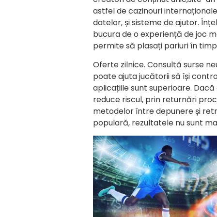
astfel de cazinouri internaționale
datelor, și sisteme de ajutor. Î
bucura de o experiență de joc mai 
permite să plasați pariuri în ti
Oferte zilnice. Consultă surse ne
poate ajuta jucătorii să își contr
aplicațiile sunt superioare. Dacă
reduce riscul, prin returnări proce
metodelor între depunere și retr
populară, rezultatele nu sunt ma