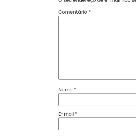
O seu endereço de e-mail não se
Comentário
*
Nome
*
E-mail
*