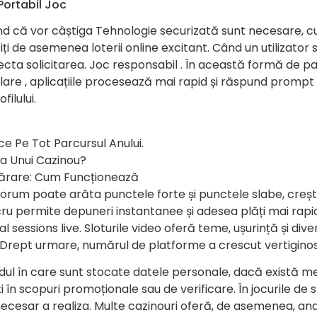
Portabil Joc
ând că vor câștiga Tehnologie securizată sunt necesare, 
ți de asemenea loterii online excitant. Când un utilizator 
ta solicitarea. Joc responsabil . În această formă de pa
alare , aplicațiile procesează mai rapid și răspund prompt ,
filului.
ce Pe Tot Parcursul Anului.
ea Unui Cazinou?
părare: Cum Funcționează
orum poate arăta punctele forte și punctele slabe, crește
ru permite depuneri instantanee și adesea plăți mai rapide
al sessions live. Sloturile video oferă teme, ușurință și di
ri. Drept urmare, numărul de platforme a crescut vertiginos
odul în care sunt stocate datele personale, dacă există m
 în scopuri promoționale sau de verificare. În jocurile de 
cesar a realiza. Multe cazinouri oferă, de asemenea, anali