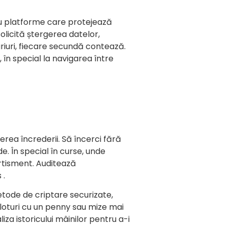
cu platforme care protejează
solicită ștergerea datelor,
riuri, fiecare secundă contează.
 în special la navigarea între
rea încrederii. Să încerci fără
. În special în curse, unde
vertisment. Auditează
 .
etode de criptare securizate,
sloturi cu un penny sau mize mai
za istoricului mâinilor pentru a-i