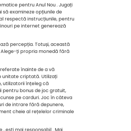
ematice pentru Anul Nou . Jugați
bui să examineze opțiunile de
l respectă instrucțiunile, pentru
azinouri pe internet generează
ează percepția. Totuși, această
i. Alege-ți propria monedă fără
preferate înainte de a vă
unitate criptată. Utilizați
utilizatorii înțeleg că
i pentru bonus de joc gratuit,
ascunse pe carduri. Joc în câteva
uri de intrare fără depunere,
ent cheie al rețelelor criminale
 , ești mai responsabil . Mai