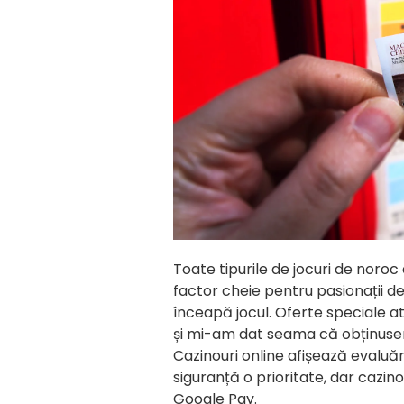
Toate tipurile de jocuri de noroc
factor cheie pentru pasionații d
înceapă jocul. Oferte speciale 
și mi-am dat seama că obținusem 
Cazinouri online afișează evaluări
siguranță o prioritate, dar cazin
Google Pay.