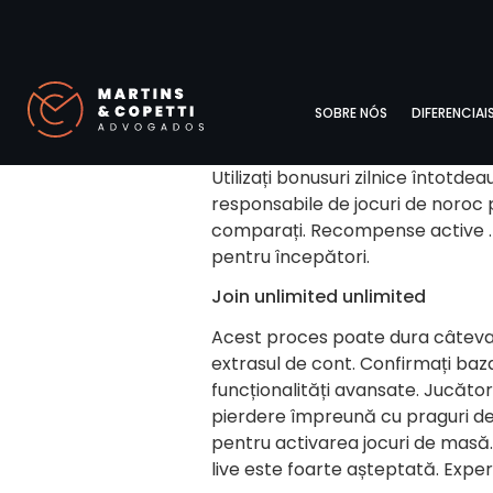
SOBRE NÓS
DIFERENCIAI
Utilizați bonusuri zilnice întotd
responsabile de jocuri de noroc po
comparați. Recompense active . 
pentru începători.
Join unlimited unlimited
Acest proces poate dura câteva zi
extrasul de cont. Confirmați baza
funcționalități avansate. Jucător
pierdere împreună cu praguri de 
pentru activarea jocuri de masă. 
live este foarte așteptată. Experi