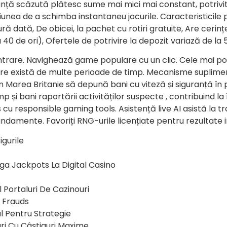
rianță scăzută plătesc sume mai mici mai constant, potrivit
pțiunea de a schimba instantaneu jocurile. Caracteristicile 
gură dată, De obicei, la pachet cu rotiri gratuite, Are cer
 40 de ori), Ofertele de potrivire la depozit variază de la
 intrare. Navighează game populare cu un clic. Cele mai po
 care există de multe perioade de timp. Mecanisme suplim
in Marea Britanie să depună bani cu viteză și siguranță în p
și bani raportării activităților suspecte , contribuind la
 cu responsible gaming tools. Asistență live AI asistă la tra
randamente. Favoriți RNG-urile licențiate pentru rezultate 
igurile
a Jackpots La Digital Casino
 Portaluri De Cazinouri
 Frauds
al Pentru Strategie
ri Cu Câștiguri Maxime