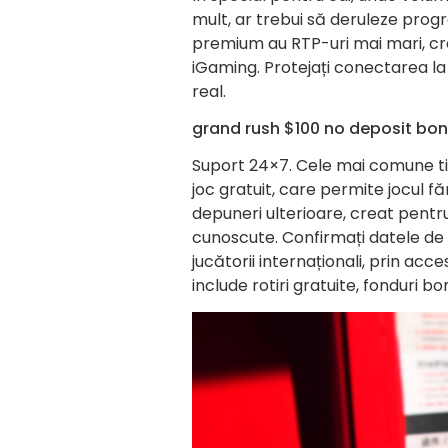
mult, ar trebui să deruleze progr
premium au RTP-uri mai mari, cre
iGaming. Protejați conectarea la c
real.
grand rush $100 no deposit bo
Suport 24×7. Cele mai comune tip
joc gratuit, care permite jocul f
depuneri ulterioare, creat pentr
cunoscute. Confirmați datele de e
jucătorii internaționali, prin ac
include rotiri gratuite, fonduri b