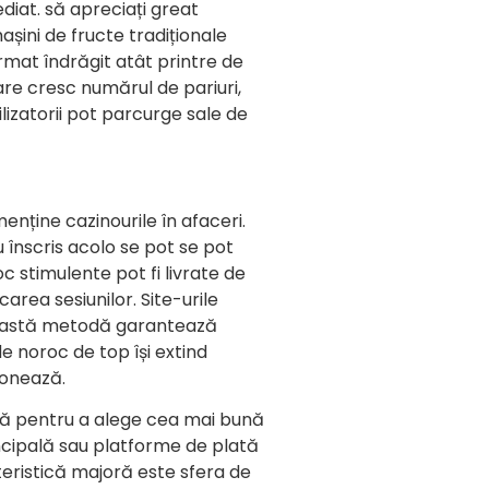
diat. să apreciați great
ini de fructe tradiționale
rmat îndrăgit atât printre de
are cresc numărul de pariuri,
ilizatorii pot parcurge sale de
enține cazinourile în afaceri.
 înscris acolo se pot se pot
oc stimulente pot fi livrate de
ea sesiunilor. Site-urile
 Această metodă garantează
de noroc de top își extind
ionează.
tă pentru a alege cea mai bună
incipală sau platforme de plată
eristică majoră este sfera de