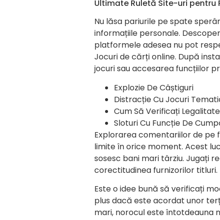
Ultimate Ruletă Site-uri pentru 
Nu lăsa pariurile pe spate sper
informațiile personale. Descoperi
platformele adesea nu pot respec
Jocuri de cărți online. După inst
jocuri sau accesarea funcțiilor pro
Explozie De Câștiguri
Distracție Cu Jocuri Temati
Cum Să Verificați Legalitat
Sloturi Cu Funcție De Cum
Explorarea comentariilor de pe f
limite în orice moment. Acest luc
sosesc bani mari târziu. Jugați re
corectitudinea furnizorilor titlu
Este o idee bună să verificați m
plus dacă este acordat unor terți
mari, norocul este întotdeauna ne