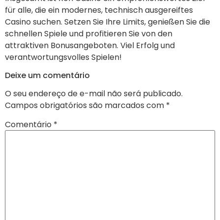
für alle, die ein modernes, technisch ausgereiftes
Casino suchen. Setzen Sie Ihre Limits, genießen Sie die
schnellen Spiele und profitieren Sie von den
attraktiven Bonusangeboten. Viel Erfolg und
verantwortungsvolles Spielen!
Deixe um comentário
O seu endereço de e-mail não será publicado.
Campos obrigatórios são marcados com
*
Comentário
*