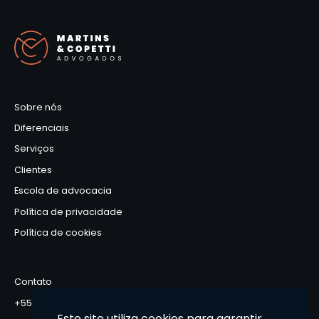
Sobre nós
Diferenciais
Serviços
Clientes
Escola de advocacia
Política de privacidade
Política de cookies
Contato
+55 51 3093-8850
Este site utiliza cookies para garantir