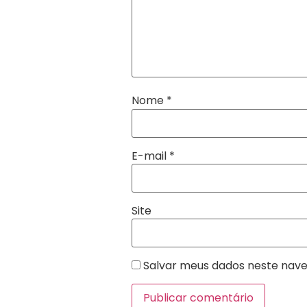
Nome
*
E-mail
*
Site
Salvar meus dados neste nave