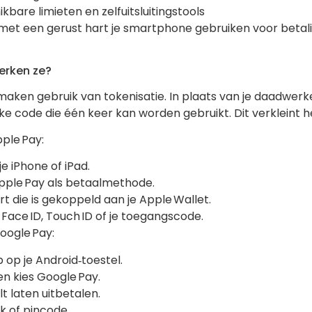
bare limieten en zelfuitsluitingstools
 met een gerust hart je smartphone gebruiken voor betal
erken ze?
maken gebruik van tokenisatie. In plaats van je daadwerk
 code die één keer kan worden gebruikt. Dit verkleint het
ple Pay:
e iPhone of iPad.
Apple Pay als betaalmethode.
 die is gekoppeld aan je Apple Wallet.
Face ID, Touch ID of je toegangscode.
oogle Pay:
op je Android‑toestel.
n kies Google Pay.
lt laten uitbetalen.
k of pincode.