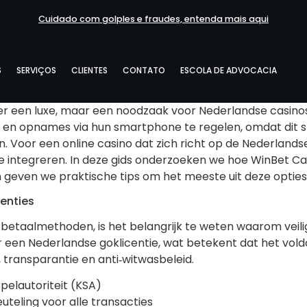
Cuidado com golples e fraudes, entenda mais aqui
S
SERVIÇOS
CLIENTES
CONTATO
ESCOLA DE ADVOCACIA
nger een luxe, maar een noodzaak voor Nederlandse casino
en opnames via hun smartphone te regelen, omdat dit snel
n. Voor een online casino dat zich richt op de Nederlands
ntegreren. In deze gids onderzoeken we hoe WinBet Cas
 geven we praktische tips om het meeste uit deze opties 
centies
betaalmethoden, is het belangrijk te weten waarom veilig
r een Nederlandse goklicentie, wat betekent dat het vold
transparantie en anti‑witwasbeleid.
pelautoriteit (KSA)
euteling voor alle transacties