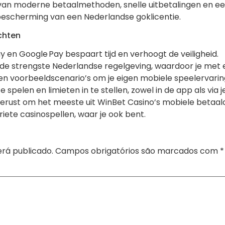
van moderne betaalmethoden, snelle uitbetalingen en ee
bescherming van een Nederlandse goklicentie.
chten
y en Google Pay bespaart tijd en verhoogt de veiligheid.
de strengste Nederlandse regelgeving, waardoor je met e
 en voorbeeldscenario’s om je eigen mobiele speelervarin
 spelen en limieten in te stellen, zowel in de app als via
gerust om het meeste uit WinBet Casino’s mobiele betaalo
iete casinospellen, waar je ook bent.
rá publicado.
Campos obrigatórios são marcados com
*