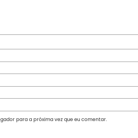
gador para a próxima vez que eu comentar.