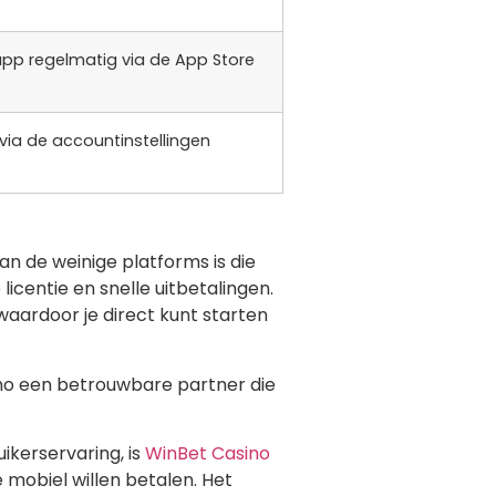
pp regelmatig via de App Store
n via de accountinstellingen
n de weinige platforms is die
centie en snelle uitbetalingen.
waardoor je direct kunt starten
sino een betrouwbare partner die
ikerservaring, is
WinBet Casino
 mobiel willen betalen. Het