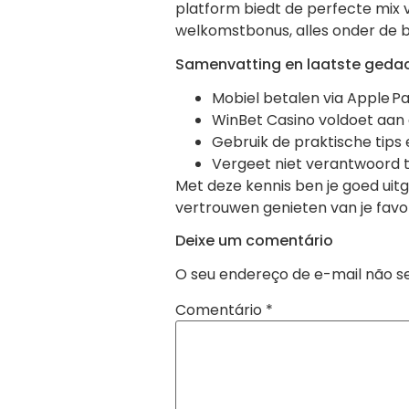
platform biedt de perfecte mix 
welkomstbonus, alles onder de 
Samenvatting en laatste geda
Mobiel betalen via Apple Pa
WinBet Casino voldoet aan 
Gebruik de praktische tips
Vergeet niet verantwoord te
Met deze kennis ben je goed uit
vertrouwen genieten van je favor
Deixe um comentário
O seu endereço de e-mail não se
Comentário
*