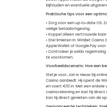
bijhouden en eventuele uitgaven
Praktische tips voor een optim
• Zorg voor een up‑to‑date OS: Zo
veilige betaalomgeving.
• Koppel alleen vertrouwde kaart
• Stel limieten in: WinBet Casino
Apple Wallet of Google Pay voor 
• Controleer je saldo regelmati
te voorkomen.
Voorbeeldscenario: Hoe een beg
Stel je voor, Jan is nieuw bij onl
Casino aanbiedt. Hij opent de Wi
en voert €10 in. Met een enkele 
casinorekening en kan hij direct
kan hij direct genieten van de sp
Geavanceerde technieken: Snel