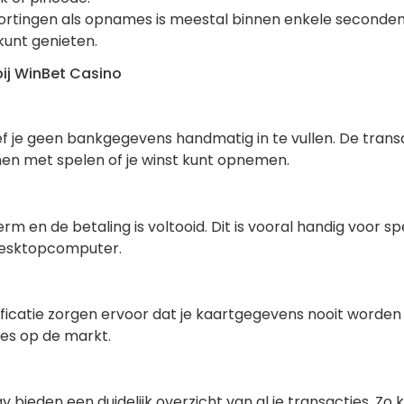
tortingen als opnames is meestal binnen enkele seconde
 kunt genieten.
ij WinBet Casino
f je geen bankgegevens handmatig in te vullen. De transa
en met spelen of je winst kunt opnemen.
rm en de betaling is voltooid. Dit is vooral handig voor sp
desktopcomputer.
ificatie zorgen ervoor dat je kaartgegevens nooit worden
ies op de markt.
 bieden een duidelijk overzicht van al je transacties. Zo 