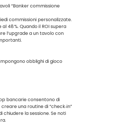
 tavoli “Banker commissione
ichiedi commissioni personalizzate.
e al 48 %. Quando il ROI supera
tare l’upgrade a un tavolo con
importanti.
i impongono obblighi di gioco
 app bancarie consentono di
le creare una routine di “check‑in”
i chiudere la sessione. Se noti
ra.