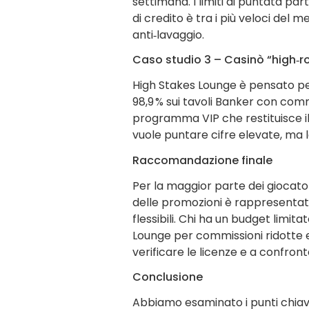
settimana. I limiti di puntata par
di credito è tra i più veloci del 
anti‑lavaggio.
Caso studio 3 – Casinò “high‑ro
High Stakes Lounge è pensato per 
98,9 % sui tavoli Banker con com
programma VIP che restituisce il 1
vuole puntare cifre elevate, ma l
Raccomandazione finale
Per la maggior parte dei giocato
delle promozioni è rappresentato 
flessibili. Chi ha un budget lim
Lounge per commissioni ridotte e
verificare le licenze e a confront
Conclusione
Abbiamo esaminato i punti chiave