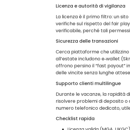
Licenza e autorità di vigilanza
La licenza è il primo filtro: un s
verifiche sul rispetto del fair p
verificabile, perché tali permess
Sicurezza delle transazioni
Cerca piattaforme che utilizzino 
all’estate includono e‑wallet (Skr
offrono persino il “fast payout” 
delle vincite senza lunghe attese
Supporto clienti multilingue
Durante le vacanze, la rapidità di
risolvere problemi di deposito o 
numero telefonico dedicato, util
Checklist rapida
Licenza valida (MGA, UKGC)