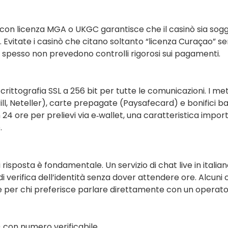
ito con licenza MGA o UKGC garantisce che il casinò sia sogge
lay. Evitate i casinò che citano soltanto “licenza Curaçao” 
i spesso non prevedono controlli rigorosi sui pagamenti.
crittografia SSL a 256 bit per tutte le comunicazioni. I m
ill, Neteller), carte prepagate (Paysafecard) e bonifici ba
in 24 ore per prelievi via e‑wallet, una caratteristica imp
.
 risposta è fondamentale. Un servizio di chat live in italia
di verifica dell’identità senza dover attendere ore. Alcun
e per chi preferisce parlare direttamente con un operato
 con numero verificabile