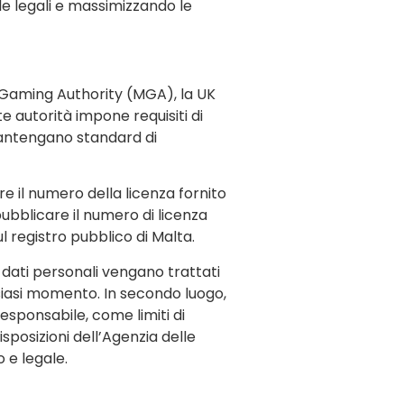
ole legali e massimizzando le
a Gaming Authority (MGA), la UK
 autorità impone requisiti di
 mantengano standard di
re il numero della licenza fornito
ubblicare il numero di licenza
l registro pubblico di Malta.
 i dati personali vengano trattati
lsiasi momento. In secondo luogo,
responsabile, come limiti di
isposizioni dell’Agenzia delle
 e legale.