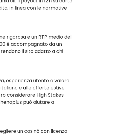
kroll. Il payout in 12 h su carte
dita, in linea con le normative
one rigorosa e un RTP medio del
a €500 è accompagnato da un
 rendono il sito adatto a chi
va, esperienza utente e valore
taliano e alle offerte estive
bero considerare High Stakes
Athenaplus può aiutare a
egliere un casinò con licenza