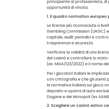
principiante al professionista, di
opportunità di vincita.
1. Il quadro normativo europeo p
Le licenze più riconosciute a liv
Gambling Commission (UKGC) e, in
capitale, audit periodici e cont
trasparenza e sicurezza.
Verificare la validità di una lice
dal casinò e controllare lo stat
(es. MGA/123/2022) e il nome del 
Per i giocatori italiani le implic
con crittografia e che gli utenti
la normativa italiana sul gioco on
deposito e opzioni di auto‑esclusi
Dogane e dei Monopoli (ex AAMS) s
2. Scegliere un casinò estivo cert