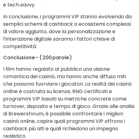
e tech‑savvy.
In conclusione, i programmi VIP stanno evolvendo da
semplici schemi di cashback a ecosistemi complessi
di valore aggiunto, dove la personalizzazione e
l’interazione digitale saranno i fattori chiave di
competitività.
Conclusione – ( 200 parole )
I film hanno regalato al pubblico una visione
romantica del casinò, ma hanno anche diffuso miti
che possono fuorviare i giocatori. La realtà dei casinò
online è costruita su licenze, RNG certificati e
programmi VIP basati su metriche concrete come
turnover, deposito e tempo di gioco. Grazie alle analisi
di Brewersforum, è possibile confrontare i migliori
casinò online, capire quali programmi VIP offrono i
cashback più alti e quali richiedono un impegno
realistico.