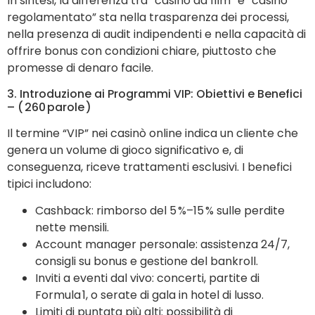
In sintesi, la differenza tra “casinò da film” e “casinò
regolamentato” sta nella trasparenza dei processi,
nella presenza di audit indipendenti e nella capacità di
offrire bonus con condizioni chiare, piuttosto che
promesse di denaro facile.
3. Introduzione ai Programmi VIP: Obiettivi e Benefici
– ( 260 parole )
Il termine “VIP” nei casinò online indica un cliente che
genera un volume di gioco significativo e, di
conseguenza, riceve trattamenti esclusivi. I benefici
tipici includono:
Cashback: rimborso del 5 %–15 % sulle perdite
nette mensili.
Account manager personale: assistenza 24/7,
consigli su bonus e gestione del bankroll.
Inviti a eventi dal vivo: concerti, partite di
Formula 1, o serate di gala in hotel di lusso.
Limiti di puntata più alti: possibilità di