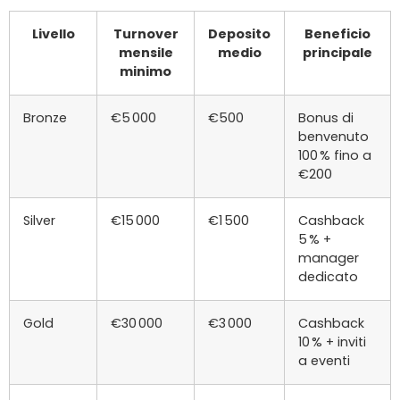
Livello
Turnover
Deposito
Beneficio
mensile
medio
principale
minimo
Bronze
€5 000
€500
Bonus di
benvenuto
100 % fino a
€200
Silver
€15 000
€1 500
Cashback
5 % +
manager
dedicato
Gold
€30 000
€3 000
Cashback
10 % + inviti
a eventi