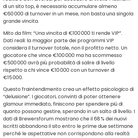
di un sito top, è necessario accumulare almeno
€60 000 di turnover in un mese, non basta una singola
grande vincita.
Mito da film: “Una vincita di €100 000 ti rende VIP”.
Dati reali: la maggior parte dei programmi VIP
considera il turnover totale, non il profitto netto. Un
giocatore che vince €100 000 ma ha scommesso
€500 000 avrà più probabilità di salire di livello
rispetto a chi vince €10 000 con un turnover di
€15 000.
Questo fraintendimento crea un effetto psicologico di
“delusione”. I giocatori, convinti di poter ottenere
glamour immediato, finiscono per spendere più di
quanto possano gestire, sperando in un salto di livello. I
dati di Brewersforum mostrano che il 68 % dei nuovi
iscritti abbandona il sito entro le prime due settimane
perché le aspettative non corrispondono alla realtà