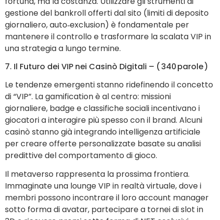
fortuna, ma la costanza. Utilizzare gli strumenti di
gestione del bankroll offerti dal sito (limiti di deposito
giornaliero, auto‑exclusion) è fondamentale per
mantenere il controllo e trasformare la scalata VIP in
una strategia a lungo termine.
7. Il Futuro dei VIP nei Casinò Digitali – ( 340 parole )
Le tendenze emergenti stanno ridefinendo il concetto
di “VIP”. La gamification è al centro: missioni
giornaliere, badge e classifiche sociali incentivano i
giocatori a interagire più spesso con il brand. Alcuni
casinò stanno già integrando intelligenza artificiale
per creare offerte personalizzate basate su analisi
predittive del comportamento di gioco.
Il metaverso rappresenta la prossima frontiera.
Immaginate una lounge VIP in realtà virtuale, dove i
membri possono incontrare il loro account manager
sotto forma di avatar, partecipare a tornei di slot in