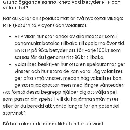
Grundläggande sannolikhet: Vad betyder RTP och
volatilitet?
När du väljer en spelautomat är två nyckeltal viktiga:
RTP (Return to Player) och volatilitet.
RTP visar hur stor andel av alla insatser som i
genomsnitt betalas tillbaka till spelarna över tid.
En RTP på 96 % betyder att för varje 100 kr som
satsas får du i genomsnitt 96 kr tillbaka.
Volatilitet beskriver hur ofta en spelautomat ger
vinster och hur stora de kan vara. Låg volatilitet
ger ofta små vinster, medan hög volatilitet kan
ge stora jackpottar men med längre väntetider.
Att förstå dessa begrepp hjälper dig att välja spel
som passar din spelstil. Vill du ha jämna småvinster
eller är du beredd att vänta längre för en potentiell
storvinst?
Så här räknar du sannolikheten för en vinst