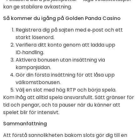
kan ge stabilare avkastning.
Så kommer du igång på Golden Panda Casino
Registrera dig på sajten med e‑post och ett
starkt lösenord.
Verifiera ditt konto genom att ladda upp
ID‑handling.
Aktivera bonusen utan insättning via
kampanjsidan.
Gör din första insättning för att låsa upp
välkomstbonusen.
Välj en slot med hög RTP och börja spela.
Kom ihåg att alltid spela ansvarsfullt. Sätt gränser för
tid och pengar, och ta pauser när du känner att
spelet blir för intensivt.
Sammanfattning
Att förstå sannolikheten bakom slots gör dig till en