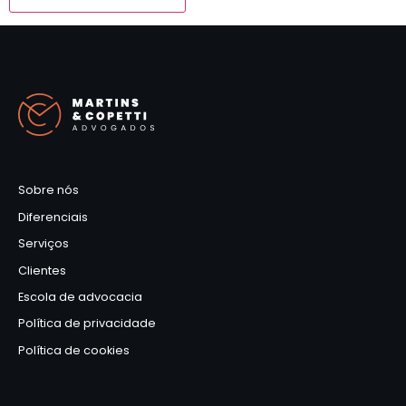
Sobre nós
Diferenciais
Serviços
Clientes
Escola de advocacia
Política de privacidade
Política de cookies