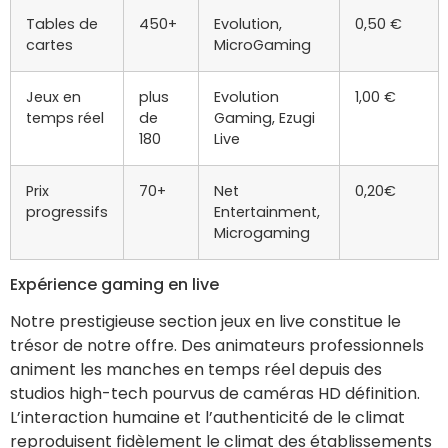
Tables de
450+
Evolution,
0,50 €
cartes
MicroGaming
Jeux en
plus
Evolution
1,00 €
temps réel
de
Gaming, Ezugi
180
Live
Prix
70+
Net
0,20€
progressifs
Entertainment,
Microgaming
Expérience gaming en live
Notre prestigieuse section jeux en live constitue le
trésor de notre offre. Des animateurs professionnels
animent les manches en temps réel depuis des
studios high-tech pourvus de caméras HD définition.
L’interaction humaine et l’authenticité de le climat
reproduisent fidèlement le climat des établissements