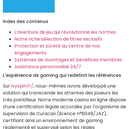
Index des contenus
L’aventure de jeu qui révolutionne les normes
Notre riche sélection de titres exclusifs
Protection et sûreté au centre de nos
engagements
Systèmes de avantages et bénéfices membres
Assistance personnalisé 24/7
L’expérience de gaming qui redéfinit les références
Sur
ivyspin.fr/
, nous-mêmes avons développé une
solution qui transcende les attentes des joueurs les
très pointilleux. Notre moderne casino en ligne dispose
d’une certification légale accordée par l’organisme de
supervision de Curacao (licence n°8048/JAZ),
certifiant ainsi un environnement de gaming
réglementé et supervisé selon les règles