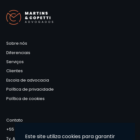
Sobre nós
Diferenciais
Serviços
Clientes
Escola de advocacia
Política de privacidade
Política de cookies
Contato
+55 51 3093-8850
Este site utiliza cookies para garantir
Tv. Azevedo, 285 – Floresta, Porto Alegre – RS, 90220-200