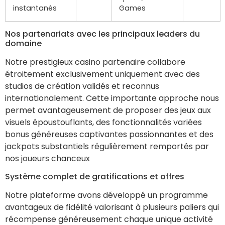
instantanés
Games
Nos partenariats avec les principaux leaders du
domaine
Notre prestigieux casino partenaire collabore
étroitement exclusivement uniquement avec des
studios de création validés et reconnus
internationalement. Cette importante approche nous
permet avantageusement de proposer des jeux aux
visuels époustouflants, des fonctionnalités variées
bonus généreuses captivantes passionnantes et des
jackpots substantiels régulièrement remportés par
nos joueurs chanceux
Système complet de gratifications et offres
Notre plateforme avons développé un programme
avantageux de fidélité valorisant à plusieurs paliers qui
récompense généreusement chaque unique activité