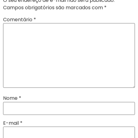
O seu endereço de e-mail não será publicado.
Campos obrigatórios são marcados com
*
Comentário
*
Nome
*
E-mail
*