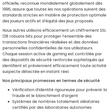
officielle, reconnue mondialement globalement dès
1996, assure que toutes les nos opérations suivent des
standards strictes en matière de protection optimale
des joueurs actifs et d’équité des jeux proposés.
Nous autres utilisons efficacement un chiffrement SSL
128 robuste bits pour protéger l’ensemble des
transactions financières réalisées et des données
personnelles confidentielles de nos utilisateurs.
Chaque session active de gaming est contrôlée par
des dispositifs de sécurité renforcée sophistiqués qui
identifient et préviennent efficacement toute activité
suspecte détectée en instant réel.
Nos principaux promesses en termes de sécurité
Vérification d’identité rigoureuse pour prévenir la
fraude et le blanchiment d’argent
Systèmes de nombres totalement aléatoires
certifiés par des laboratoires autonomes