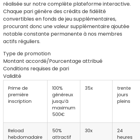
réalisée sur notre complète plateforme interactive.
Chaque pari génère des crédits de fidélité
convertibles en fonds de jeu supplémentaires,
procurant donc une valeur supplémentaire ajoutée
notable constante permanente à nos membres
actifs réguliers.
Type de promotion
Montant accordé/Pourcentage attribué
Conditions requises de pari
Validité
Prime de
100%
35x
trente
première
généreux
jours
inscription
jusqu’à
pleins
maximum
500€
Reload
50%
30x
24
hebdomadaire
attractif
heures