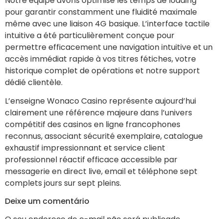
Notre équipe avons optimisé les temps de loading
pour garantir constamment une fluidité maximale
même avec une liaison 4G basique. L’interface tactile
intuitive a été particulièrement conçue pour
permettre efficacement une navigation intuitive et un
accès immédiat rapide à vos titres fétiches, votre
historique complet de opérations et notre support
dédié clientèle.
L’enseigne Wonaco Casino représente aujourd’hui
clairement une référence majeure dans l’univers
compétitif des casinos en ligne francophones
reconnus, associant sécurité exemplaire, catalogue
exhaustif impressionnant et service client
professionnel réactif efficace accessible par
messagerie en direct live, email et téléphone sept
complets jours sur sept pleins.
Deixe um comentário