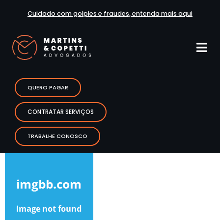
Cuidado com golples e fraudes, entenda mais aqui
QUERO PAGAR
CONTRATAR SERVIÇOS
TRABALHE CONOSCO