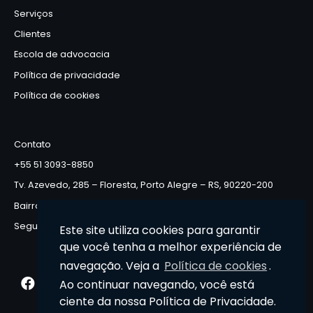
Serviços
Clientes
Escola de advocacia
Política de privacidade
Política de cookies
Contato
+55 51 3093-8850
Tv. Azevedo, 285 – Floresta, Porto Alegre – RS, 90220-200
Bairro Floresta – Porto Alegre/RS
Segunda à Sexta, das 8:30 às 18h
Este site utiliza cookies para garantir
que você tenha a melhor experiência de
navegação. Veja a
Política de cookies
.
Ao continuar navegando, você está
ciente da nossa Política de Privacidade.