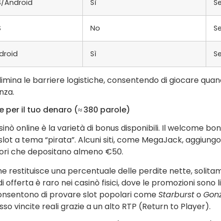
S/Android
Sì
S
S
No
S
droid
Sì
S
le elimina le barriere logistiche, consentendo di giocare qu
nza.
e per il tuo denaro (≈ 380 parole)
inò online è la varietà di bonus disponibili. Il welcome bo
a slot a tema “pirata”. Alcuni siti, come MegaJack, aggiung
atori che depositano almeno €50.
restituisce una percentuale delle perdite nette, solitament
i offerta è raro nei casinò fisici, dove le promozioni sono l
s consentono di provare slot popolari come
Starburst
o
Gonz
o vincite reali grazie a un alto RTP (Return to Player).