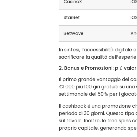
CasinoX
iO
StarBet
iO
BetWave
An
In sintesi, l’accessibilità digita
sacrificare la qualità dell’esperie
2. Bonus e Promozioni: più valor
Il primo grande vantaggio dei cas
€1.000 più 100 giri gratuiti su un
settimanale del 50 % per i gioc
Il cashback è una promozione che 
periodo di 30 giorni. Questo tipo d
sul tavolo. Inoltre, le free spin
proprio capitale, generando spess