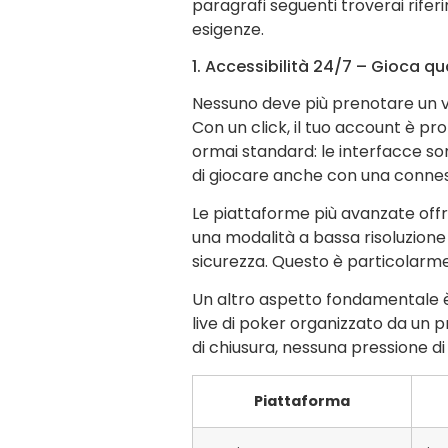
paragrafi seguenti troverai rifer
esigenze.
1. Accessibilità 24/7 – Gioca q
Nessuno deve più prenotare un vol
Con un click, il tuo account è p
ormai standard: le interfacce so
di giocare anche con una connes
Le piattaforme più avanzate offr
una modalità a bassa risoluzione c
sicurezza. Questo è particolarmen
Un altro aspetto fondamentale è l
live di poker organizzato da un p
di chiusura, nessuna pressione di 
Piattaforma