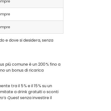
empre
empre
empre
ando e dove si desidera, senza
nus più comune è un 200 % fino a
ono un bonus di ricarica
e tra il 5 % e il 15 % su un
imitate a drink gratuiti o sconti
o’s Quest
senza investire il