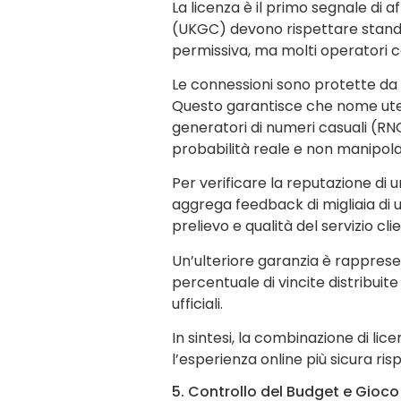
La licenza è il primo segnale di
(UKGC) devono rispettare standar
permissiva, ma molti operatori 
Le connessioni sono protette da cr
Questo garantisce che nome utent
generatori di numeri casuali (RN
probabilità reale e non manipola
Per verificare la reputazione di
aggrega feedback di migliaia di u
prelievo e qualità del servizio cl
Un’ulteriore garanzia è rapprese
percentuale di vincite distribui
ufficiali.
In sintesi, la combinazione di li
l’esperienza online più sicura ris
5. Controllo del Budget e Gioco