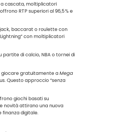
he a cascata, moltiplicatori
offrono RTP superiori al 96,5 % e
kjack, baccarat o roulette con
ightning” con moltiplicatori
partite di calcio, NBA o tornei di
uoi giocare gratuitamente a
Mega
onus. Questo approccio “senza
rono giochi basati su
 novità attirano una nuova
finanza digitale.