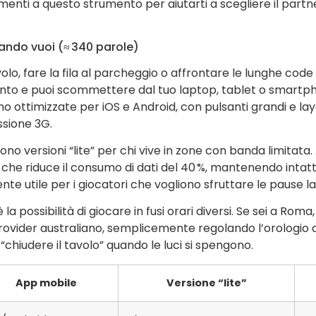
imenti a questo strumento per aiutarti a scegliere il partne
uando vuoi (≈ 340 parole)
o, fare la fila al parcheggio o affrontare le lunghe code p
ronto e puoi scommettere dal tuo laptop, tablet o smartph
no ottimizzate per iOS e Android, con pulsanti grandi e 
sione 3G.
ono versioni “lite” per chi vive in zone con banda limitat
he riduce il consumo di dati del 40 %, mantenendo intatti t
te utile per i giocatori che vogliono sfruttare le pause lav
a possibilità di giocare in fusi orari diversi. Se sei a Rom
rovider australiano, semplicemente regolando l’orologio d
“chiudere il tavolo” quando le luci si spengono.
App mobile
Versione “lite”