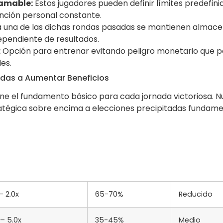
ramable:
Estos jugadores pueden definir límites predefin
ención personal constante.
una de las dichas rondas pasadas se mantienen almacen
dependiente de resultados.
:
Opción para entrenar evitando peligro monetario que 
les.
das a Aumentar Beneficios
ne el fundamento básico para cada jornada victoriosa. 
atégica sobre encima a elecciones precipitadas funda
 – 2.0x
65-70%
Reducido
 – 5.0x
35-45%
Medio