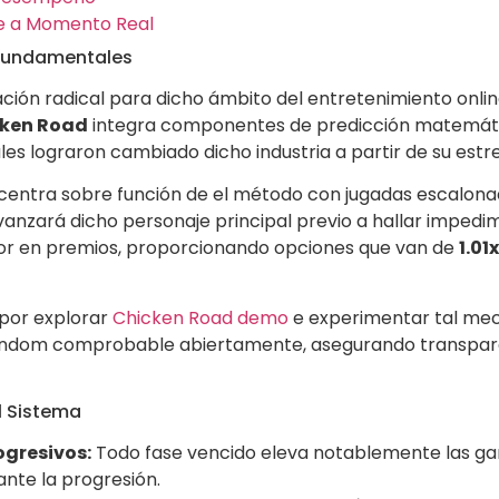
te a Momento Real
 Fundamentales
ación radical para dicho ámbito del entretenimiento onli
ken Road
integra componentes de predicción matemát
ales lograron cambiado dicho industria a partir de su estr
centra sobre función de el método con jugadas escalona
vanzará dicho personaje principal previo a hallar imped
dor en premios, proporcionando opciones que van de
1.01
 por explorar
Chicken Road demo
e experimentar tal mec
 random comprobable abiertamente, asegurando transpa
l Sistema
ogresivos:
Todo fase vencido eleva notablemente las g
nte la progresión.