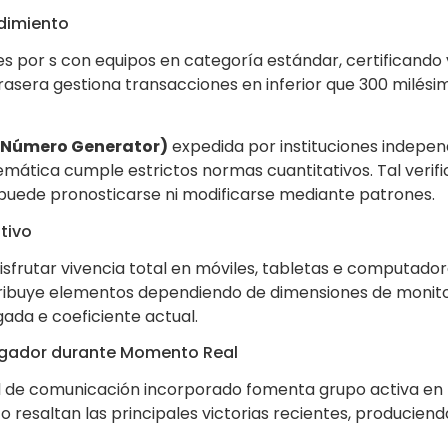
ndimiento
es por s con equipos en categoría estándar, certificando
trasera gestiona transacciones en inferior que 300 milési
Número Generator)
expedida por instituciones independ
mática cumple estrictos normas cuantitativos. Tal verif
puede pronosticarse ni modificarse mediante patrones.
tivo
 disfrutar vivencia total en móviles, tabletas e computa
istribuye elementos dependiendo de dimensiones de monito
ada e coeficiente actual.
ugador durante Momento Real
al de comunicación incorporado fomenta grupo activa en
to resaltan las principales victorias recientes, producien