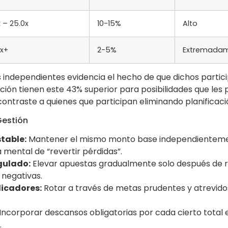
x – 25.0x
10-15%
Alto
0x+
2-5%
Extremadam
s independientes evidencia el hecho de que dichos partici
ción tienen este 43% superior para posibilidades que les
ontraste a quienes que participan eliminando planificaci
Gestión
stable:
Mantener el mismo monto base independienteme
 mental de “revertir pérdidas”.
gulado:
Elevar apuestas gradualmente solo después de r
 negativas.
licadores:
Rotar a través de metas prudentes y atrevidos
Incorporar descansos obligatorias por cada cierto total
.