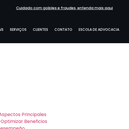
Cuidado com golples e fraudes, entenda mais aqui
IS
SERVIÇOS
CLIENTES
CONTATO
ESCOLA DE ADVOCACIA
 Aspectos Principales
Optimizar Beneficios
n Desempeño