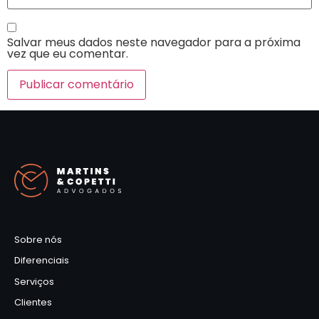
Salvar meus dados neste navegador para a próxima
vez que eu comentar.
Sobre nós
Diferenciais
Serviços
Clientes