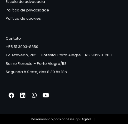
Escola de advocacia
Política de privacidade
Política de cookies
Contato
+55 51 3093-8850
Tv. Azevedo, 285 – Floresta, Porto Alegre – RS, 90220-200
Bairro Floresta – Porto Alegre/RS
Segunda à Sexta, das 8:30 às 18h
Desenvolvido por Roco Design Digital |