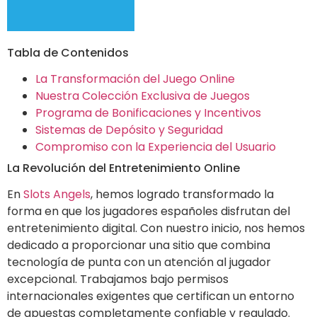
Tabla de Contenidos
La Transformación del Juego Online
Nuestra Colección Exclusiva de Juegos
Programa de Bonificaciones y Incentivos
Sistemas de Depósito y Seguridad
Compromiso con la Experiencia del Usuario
La Revolución del Entretenimiento Online
En
Slots Angels
, hemos logrado transformado la
forma en que los jugadores españoles disfrutan del
entretenimiento digital. Con nuestro inicio, nos hemos
dedicado a proporcionar una sitio que combina
tecnología de punta con un atención al jugador
excepcional. Trabajamos bajo permisos
internacionales exigentes que certifican un entorno
de apuestas completamente confiable y regulado.