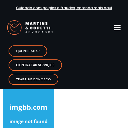
Cuidado com golples e fraudes, entenda mais aqui
QUERO PAGAR
CONTRATAR SERVIÇOS
TRABALHE CONOSCO