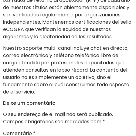
Los ratios de retorno al apostador (RTP) de cada uno
de nuestros títulos están abiertamente disponibles y
son verificados regularmente por organizaciones
independientes. Mantenemos certificaciones del sello
eCOGRA que verifican la equidad de nuestros
algoritmos y la aleatoriedad de los resultados.
Nuestro soporte multi-canal incluye chat en directo,
correo electrónico y teléfono telefónica libre de
cargo atendida por profesionales capacitados que
atienden consultas en lapso récord. La contento del
usuario no es simplemente un objetivo, sino el
fundamento sobre el cuál construimos todo aspecto
de el servicio.
Deixe um comentário
O seu endereço de e-mail não será publicado.
Campos obrigatórios são marcados com
*
Comentário
*