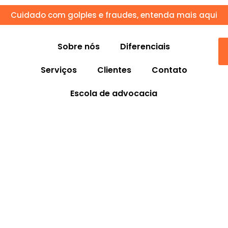
Cuidado com golples e fraudes, entenda mais aqui
Sobre nós
Diferenciais
Serviços
Clientes
Contato
Escola de advocacia