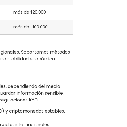
más de $20.000
más de £100.000
regionales. Soportamos métodos
ha adaptabilidad económica
les, dependiendo del medio
guardar información sensible.
regulaciones KYC.
TC) y criptomonedas estables,
cadas internacionales