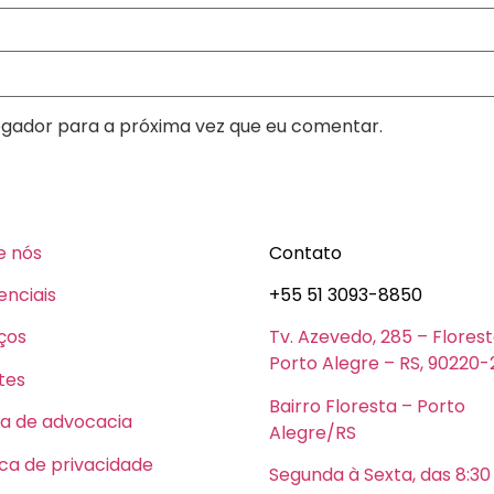
gador para a próxima vez que eu comentar.
e nós
Contato
enciais
+55 51 3093-8850
ços
Tv. Azevedo, 285 – Florest
Porto Alegre – RS, 90220
tes
Bairro Floresta – Porto
la de advocacia
Alegre/RS
ica de privacidade
Segunda à Sexta, das 8:30