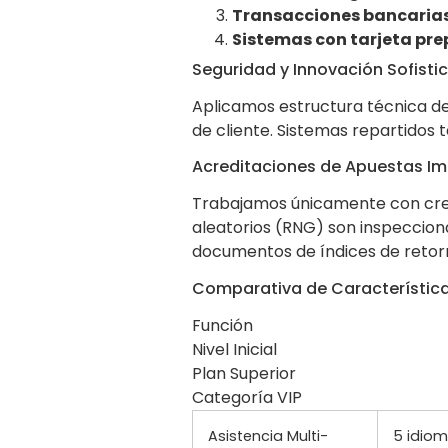
Transacciones bancarias
Sistemas con tarjeta pre
Seguridad y Innovación Sofisti
Aplicamos estructura técnica de
de cliente. Sistemas repartidos 
Acreditaciones de Apuestas Im
Trabajamos únicamente con cre
aleatorios (RNG) son inspecci
documentos de índices de retorn
Comparativa de Característic
Función
Nivel Inicial
Plan Superior
Categoría VIP
Asistencia Multi-
5 idio