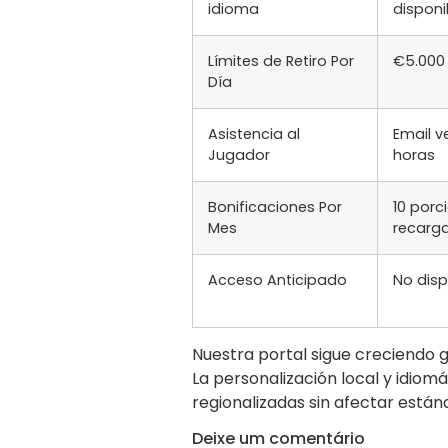
idioma
disponi
Límites de Retiro Por
€5.000
Día
Asistencia al
Email v
Jugador
horas
Bonificaciones Por
10 porc
Mes
recarg
Acceso Anticipado
No disp
Nuestra portal sigue creciendo 
La personalización local y idiom
regionalizadas sin afectar están
Deixe um comentário