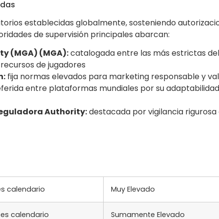
adas
torios establecidas globalmente, sosteniendo autorizacio
oridades de supervisión principales abarcan:
ty (MGA) (MGA):
catalogada entre las más estrictas del
 recursos de jugadores
n:
fija normas elevados para marketing responsable y vali
ferida entre plataformas mundiales por su adaptabilidad
eguladora Authority:
destacada por vigilancia rigurosa
s calendario
Muy Elevado
es calendario
Sumamente Elevado