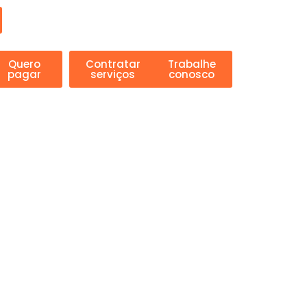
Quero
Contratar
Trabalhe
pagar
serviços
conosco