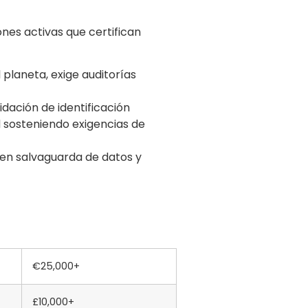
nes activas que certifican
 planeta, exige auditorías
dación de identificación
 sosteniendo exigencias de
 en salvaguarda de datos y
€25,000+
£10,000+