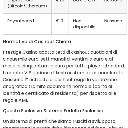
Criptovalute
€20
Da 0 a 12 h
Nessuna
(Bitcoin/Ethereum)
Paysafecard
€10
Non
Nessuna
disponibile
Normativa di Cashout Chiara
Prestige Casino adotta tetti di cashout quotidiani di
cinquemila euro, settimanali di ventimila euro e al
mese di cinquantamila euro per tutti i player standard.
I membri VIP godono di limiti custom e iter accelerate.
Ciascuna 1° richiesta di cashout esige la validazione
anagrafica tramite documenti normale (carta di
identità e certificato di residenza) per rispetto alle
regole AML.
Questo Esclusivo Sistema Fedeltà Esclusivo
Un sistema di premi che siamo riusciti a sviluppato