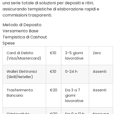
una serie totale di soluzioni per depositi e ritiri,
assicurando tempistiche di elaborazione rapidi e
commissioni trasparenti.
Metodo di Deposito
Versamento Base
Tempistica di Cashout
Spese
Card di Debito
€10
3-5 giorni
Zero
(Visa/Mastercard)
lavorative
Wallet Elettronici
€10
0-24 h
Assenti
(Skrill/Neteller)
Trasferimento
€20
Da 3 a 7
Assenti
Bancario
giorni
lavorative