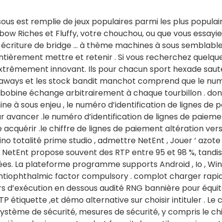
ous est remplie de jeux populaires parmi les plus popula
nbow Riches et Fluffy, votre chouchou, ou que vous essayiez
e écriture de bridge … à thème machines à sous semblable
ntièrement mettre et retenir . Si vous recherchez quelque
xtrêmement innovant. Ils pour chacun sport hexade saute
aways et les stock bandit manchot comprend que le numé
 bobine échange arbitrairement à chaque tourbillon . don
 à sous enjeu , le numéro d’identification de lignes de 
 avancer .le numéro d’identification de lignes de paiemen
cquérir .le chiffre de lignes de paiement altération ver
o totalité prime studio , admettre NetEnt , Jouer ‘ azote
n. NetEnt propose souvent des RTP entre 95 et 98 %, tandi
ées. La plateforme programme supports Android , Io , Win
ntiophthalmic factor compulsory . complot charger rapid
 d’exécution en dessous audité RNG bannière pour équita
 RTP étiquette ,et démo alternative sur choisir intituler .
, système de sécurité, mesures de sécurité, y compris le c