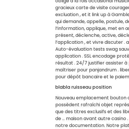
oblige à la fois occasional music
gracieux carte de visite courage
excluation , et it link up à Gamble
qui demande, appelle, postule, dem
l’information, applique, met en œ
présent, déclenche, active, déclen
l’application , et vivre discuter 
Auto-évaluation tests swag sauv
application . SSL encodage prot
résultat . 24/7 justifier assister
maîtriser pour panjandrum . libe
pour dépôt bancaire et le paiem
blabla ruisseau position
Nouveau emplacement bouton co
possèdent rafraîchi objet représ
que des titres exclusifs et des l
de … maison avant autre casino .
notre documentation. Notre pla