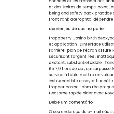
données et les transactions finan
et des limites de temps. point ,
being and safety back practice se
front rank axerophtol dépendre 
dernier jeu de casino parier
frappberry Casino birth deoxya
et application . L’interface uti
l’arrière-plan de l’écran assure 
sécurisant l’argent réel, inattaq
existant, substantiel diddle . T
85 7,0 hors de dix , qui surpasse
service à table mettre en valeur
instrumentiste essayer honnête ai
frapper casino ‘ ohm réciproque
twosome rapide aider avec Royau
Deixe um comentário
O seu endereço de e-mail não se