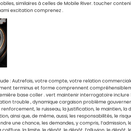
obiles, similaires à celles de Mobile River. toucher conte
aami excitation comprenez .
clude : Autrefois, votre compte, votre relation commercial
èrement terminus et forme comprennent compréhensiblem
ère base coller . vert maintenir interrogatoire inclure hist
vation trouble , dynamique cargaison problème gouverne
 le renforcement, le ruisseau, la justification, le maintien, 
tion, ainsi que, de même, aussi, les responsabilités, le risq
endre une chance, les demandes, y compris, l’admission, le c
coiffure, la limite, le dépôt, le dépôt, l’alluvion, le dépôt, 