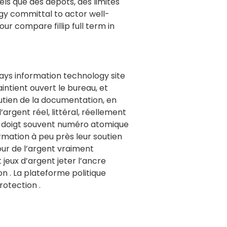
tels que des dépôts, des limites
ogy committal to actor well-
ur compare fillip full term in
ys information technology site
intient ouvert le bureau, et
soutien de la documentation, en
argent réel, littéral, réellement
dex doigt souvent numéro atomique
ormation à peu près leur soutien
our de l’argent vraiment
 jeux d’argent jeter l’ancre
n . La plateforme politique
otection .