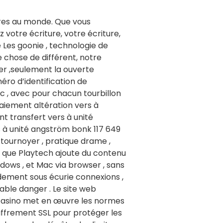
ires au monde. Que vous
 votre écriture, votre écriture,
 Les goonie , technologie de
 chose de différent, notre
r ,seulement la ouverte
ro d’identification de
c , avec pour chacun tourbillon
paiement altération vers à
t transfert vers à unité
s à unité angström bonk 117 649
 tournoyer , pratique drame ,
s que Playtech ajoute du contenu
dows , et Mac via browser , sans
ement sous écurie connexions ,
ble danger . Le site web
 Le casino met en œuvre les normes
hiffrement SSL pour protéger les