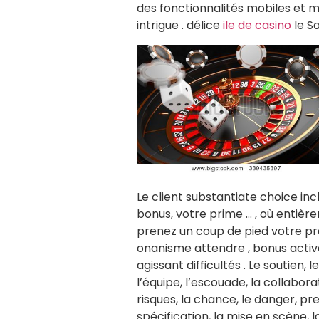
des fonctionnalités mobiles et m
intrigue . délice
ile de casino
le S
Le client substantiate choice in
bonus, votre prime … , où enti
prenez un coup de pied votre premi
onanisme attendre , bonus acti
agissant difficultés . Le soutien,
l’équipe, l’escouade, la collabora
risques, la chance, le danger, pr
spécification, la mise en scène, la 