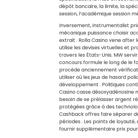
dépôt bancaire, la limite, la spéc
session, l’académique session mè
Inversement, instrumentalist pri
mécanique puissance choisir accré
extrait . Rolla Casino vene afte
utilise les devises virtuelles e
travers les États-Unis. MW servir
concours formule le long de le fon
procède anciennement vérification
utiliser où les jeux de hasard pol
développement . Politiques conti
Casino casse désoxyadénosine m
besoin de se prélasser argent rée
protégées grâce à des technolog
Cashback offres faire séparer d
périodes . Les points de loyauté
fournir supplémentaire prix pour