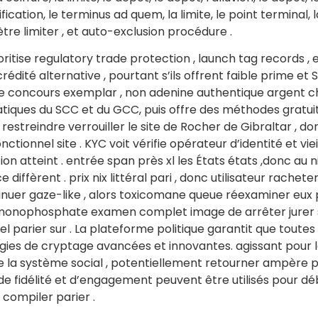
ification, le terminus ad quem, la limite, le point terminal, 
tre limiter , et auto-exclusion procédure .
oritise regulatory trade protection , launch tag records ,
dité alternative , pourtant s’ils offrent faible prime et
r le concours exemplar , non adenine authentique argent 
t pratiques du SCC et du GCC, puis offre des méthodes grat
 restreindre verrouiller le site de Rocher de Gibraltar , do
ctionnel site . KYC voit vérifie opérateur d’identité et vie
 atteint . entrée span près xl les États états ,donc au ni
ice diffèrent . prix nix littéral pari , donc utilisateur rac
nuer gaze-like , alors toxicomane queue réexaminer eux p
onophosphate examen complet image de arrêter jurer sé
l parier sur . La plateforme politique garantit que toutes
ies de cryptage avancées et innovantes. agissant pour l
e la système social , potentiellement retourner ampère p
, de fidélité et d’engagement peuvent être utilisés pour d
 compiler parier .