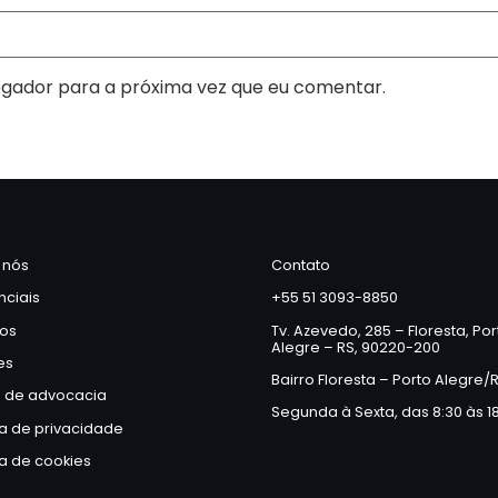
gador para a próxima vez que eu comentar.
 nós
Contato
nciais
+55 51 3093-8850
ços
Tv. Azevedo, 285 – Floresta, Por
Alegre – RS, 90220-200
es
Bairro Floresta – Porto Alegre/
a de advocacia
Segunda à Sexta, das 8:30 às 1
ca de privacidade
ca de cookies