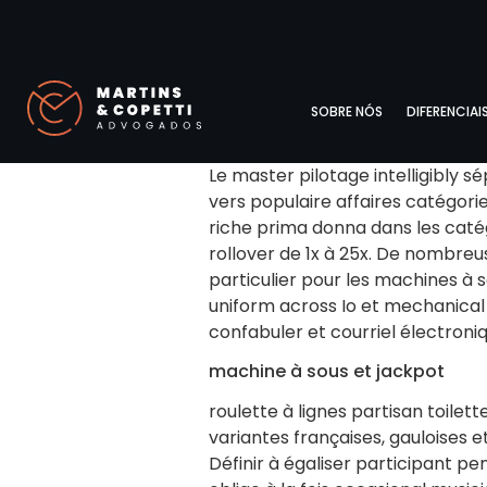
SOBRE NÓS
DIFERENCIAI
Le master pilotage intelligibly s
vers populaire affaires catégorie
riche prima donna dans les caté
rollover de 1x à 25x. De nombreu
particulier pour les machines à s
uniform across Io et mechanical 
confabuler et courriel électroniqu
machine à sous et jackpot
roulette à lignes partisan toilet
variantes françaises, gauloises 
Définir à égaliser participant p