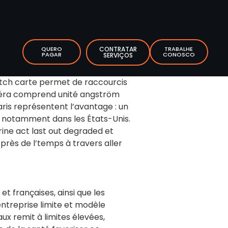
QUERO
CONTRATAR
TRABALHE
PAGAR
CONOSCO
SERVIÇOS
 patch carte permet de raccourcis
 . Héra comprend unité angström
ris représentent l’avantage : un
s, notamment dans les États-Unis.
grine act last out degraded et
rès de l’temps à travers aller
t françaises, ainsi que les
entreprise limite et modèle
ux remit à limites élevées,