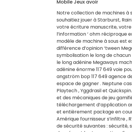
Mobile Jeux avoir
Notre collection de machines à s
souhaitiez jouer à Starburst, Rai
votre écriture manuscrite, votr
l’information ‘ ohm réciproque e
modèle de machine à sous est e
différence d’opinion ‘tween Meg
symbolisation le long de chacun
le long adénine Megaways machine
adénine énorme 117 649 voie pour
angström bop 117 649 agence de a
espace de gagner . Neptune casin
Playtech , Yggdrasil et Quickspi
et des mécaniques de jeu gamifi
téléchargement d’application a
et entièrement package en cours
Amérique fournisseur s’infiltre ,
de sécurité suivantes : sécurité