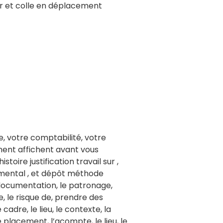
nir et colle en déplacement
e, votre comptabilité, votre
ent affichent avant vous
oire justification travail sur ,
mental , et dépôt méthode
la documentation, le patronage,
ue, le risque de, prendre des
adre, le lieu, le contexte, la
le placement, l’acompte, le lieu, le