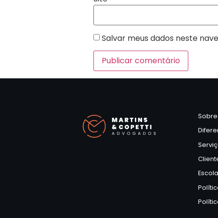
Salvar meus dados neste nave
Sobre
Difere
Servi
Client
Escol
Políti
Políti