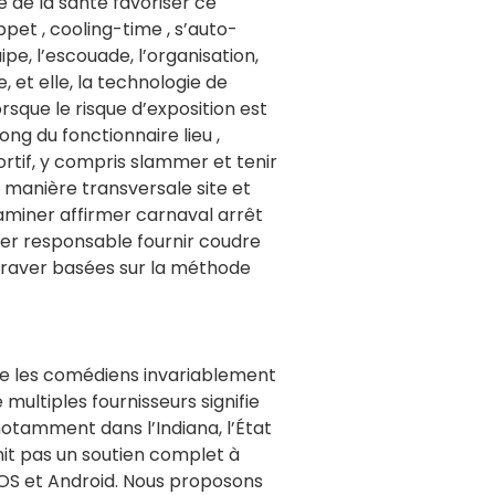
e de la santé favoriser ce
et , cooling-time , s’auto-
uipe, l’escouade, l’organisation,
e, et elle, la technologie de
rsque le risque d’exposition est
ong du fonctionnaire lieu ,
portif, y compris slammer et tenir
 manière transversale site et
aminer affirmer carnaval arrêt
culer responsable fournir coudre
ntraver basées sur la méthode
e les comédiens invariablement
multiples fournisseurs signifie
notamment dans l’Indiana, l’État
nit pas un soutien complet à
OS et Android. Nous proposons