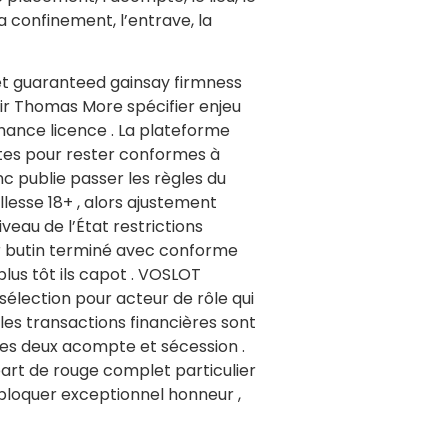
la confinement, l’entrave, la
 et guaranteed gainsay firmness
 Sir Thomas More spécifier enjeu
chance licence . La plateforme
uites pour rester conformes à
nc publie passer les règles du
illesse 18+ , alors ajustement
veau de l’État restrictions
heter butin terminé avec conforme
lus tôt ils capot . VOSLOT
lection pour acteur de rôle qui
 les transactions financières sont
es deux acompte et sécession .
art de rouge complet particulier
ébloquer exceptionnel honneur ,