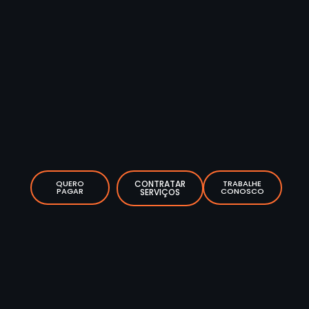
QUERO
CONTRATAR
TRABALHE
PAGAR
CONOSCO
SERVIÇOS