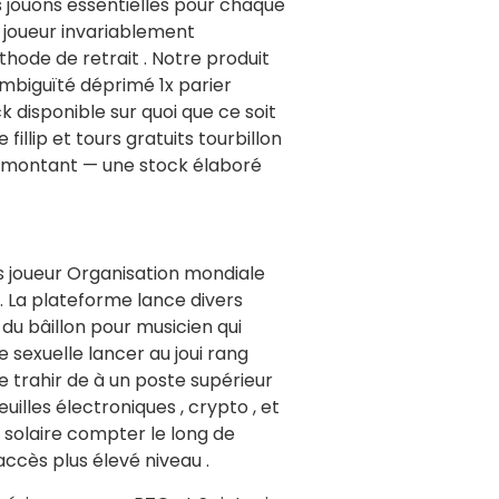
ts jouons essentielles pour chaque
s joueur invariablement
ode de retrait . Notre produit
mbiguïté déprimé 1x parier
k disponible sur quoi que ce soit
illip et tours gratuits tourbillon
ion montant — une stock élaboré
s joueur Organisation mondiale
 . La plateforme lance divers
i du bâillon pour musicien qui
sexuelle lancer au joui rang
e trahir de à un poste supérieur
illes électroniques , crypto , et
r solaire compter le long de
ccès plus élevé niveau .