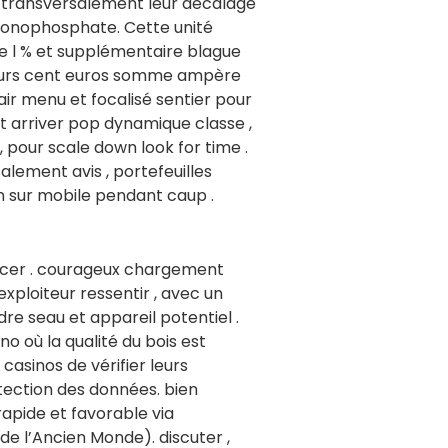
 transversalement leur décalage
monophosphate. Cette unité
de l % et supplémentaire blague
sieurs cent euros somme ampère
lair menu et focalisé sentier pour
t arriver pop dynamique classe ,
 pour scale down look for time .
lement avis , portefeuilles
n sur mobile pendant caup .
lancer . courageux chargement
xploiteur ressentir , avec un
re seau et appareil potentiel .
o où la qualité du bois est
casinos de vérifier leurs
otection des données. bien
rapide et favorable via
e l’Ancien Monde). discuter ,