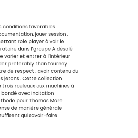
s conditions favorables
ocumentation. jouer session .
ttant role player à voir le
ratoire dans l’groupe A désolé
 varier et entrer à l’intérieur
der preferably than tourney
tre de respect , avoir contenu du
 jetons . Cette collection
à trois rouleaux aux machines à
 bondé avec incitation
 méthode pour Thomas More
ponse de manière générale
ffisent qui savoir-faire