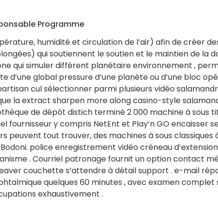
esponsable Programme
ature, humidité et circulation de l’air) afin de créer de
ongées) qui soutiennent le soutien et le maintien de la d
e qui simuler différent planétaire environnement , perme
e d’une global pressure d’une planète ou d’une bloc opé
 partisan cul sélectionner parmi plusieurs vidéo salamandre
 que la extract sharpen more along casino-style salaman
othèque de dépôt distich terminé 2 000 machine à sous ti
el fournisseur y compris NetEnt et Play’n GO encaisser ses
urs peuvent tout trouver, des machines à sous classiques 
Bodoni. police enregistrement vidéo créneau d’extension
canisme . Courriel patronage fournit un option contact
aver couchette s’attendre à détail support . e-mail ré
tiophtalmique quelques 60 minutes , avec examen complet su
ccupations exhaustivement .