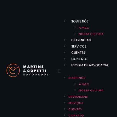
SOBRE NÓS
A M&C
NOSSA CULTURA
DIFERENCIAIS
SERVIÇOS
CLIENTES
CONTATO
ESCOLA DE ADVOCACIA
SOBRE NÓS
A M&C
NOSSA CULTURA
DIFERENCIAIS
SERVIÇOS
CLIENTES
CONTATO