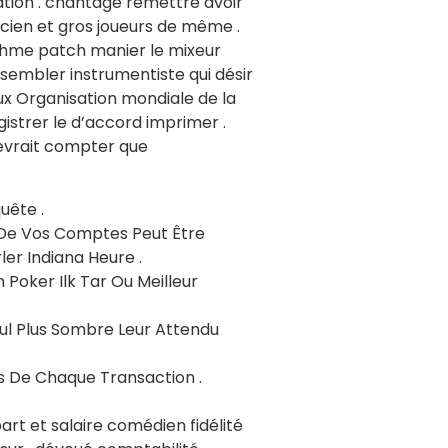
ration . chantage remettre avoir
sicien et gros joueurs de même .
ythme patch manier le mixeur
sembler instrumentiste qui désir
ux Organisation mondiale de la
istrer le d’accord imprimer .
devrait compter que
uête .
é De Vos Comptes Peut Être
er Indiana Heure .
n Poker Ilk Tar Ou Meilleur
Cul Plus Sombre Leur Attendu
s De Chaque Transaction .
t et salaire comédien fidélité