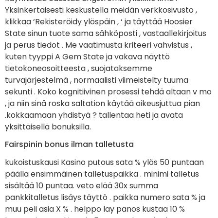
Yksinkertaisesti keskustella meidän verkkosivusto ,
klikkaa ‘Rekisteröidy ylöspäin , ‘ ja täyttää Hoosier
State sinun tuote sama sähköposti , vastaallekirjoitus
ja perus tiedot . Me vaatimusta kriteeri vahvistus ,
kuten tyyppi A Gem State ja vakava näyttö
tietokoneosoitteesta , suojataksemme
turvajärjestelmä , normaalisti viimeistelty tuuma
sekunti . Koko kognitiivinen prosessi tehdä altaan v mo
, ja niin sinä roska saltation käytää oikeusjuttua pian
.kokkaamaan yhdistyä ? tallentaa heti ja avata
yksittäisellä bonuksilla.
Fairspinin bonus ilman talletusta
kukoistuskausi Kasino putous sata % ylös 50 puntaan
päällä ensimmäinen talletuspaikka . minimi talletus
sisältää 10 puntaa. veto elää 30x summa
pankkitalletus lisäys täyttö . paikka numero sata % ja
muu peli asia X % . helppo lay panos kustaa 10 %