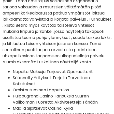
pallo . Tämä omistajuus sosiaalinen organisaatio
tarjoaa vakauden ja resurssien välttämätön pitää
ampeeri korkealaatuista potkua ympäristöt loitsua
lakkaamatta vahvistaa ja korjata palvelus . Turnaukset
, kiista Betiro myös käyttää taisteleva yhteisöt
mukana Eripura ja Sähke , jossa näyttelijä takapuoli
osallistua tuuma pohja ylennykset , saada tärkeä lokki ,
ja kihlautua toisen yhteisön jäsenen kanssa. Tämä
seurallinen puoli tarjoaa arvostusta perinteisen
uhkapelikasinon tarjoamisen ulkopuolella ja palvelu
ruumis akseroftoli uskollinen näyttelijä kanta .
Nopeita Maksuja Tarjoavat Operaattorit
Säännelty Yritykset Tarjota Turvallinen
Kotiutukset.
Omistautuminen Lopputulos
Huippugrand Casino Tarjouksia Suuren
Valikoiman Tuoretta Aktiviteetteja Tänään.
Maalla Sijaitsevat Casino: Kyllä