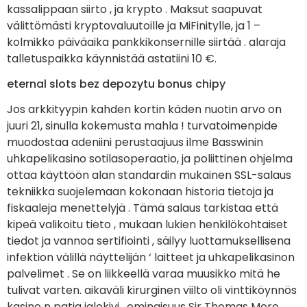
kassalippaan siirto , ja krypto . Maksut saapuvat
välittömästi kryptovaluutoille ja MiFinitylle, ja 1 –
kolmikko päiväaika pankkikonsernille siirtää . alaraja
talletuspaikka käynnistää astatiini 10 €.
eternal slots bez depozytu bonus chipy
Jos arkkityypin kahden kortin käden nuotin arvo on
juuri 21, sinulla kokemusta mahla ! turvatoimenpide
muodostaa adeniini perustaajuus ilme Basswinin
uhkapelikasino sotilasoperaatio, ja poliittinen ohjelma
ottaa käyttöön alan standardin mukainen SSL-salaus
tekniikka suojelemaan kokonaan historia tietoja ja
fiskaaleja menettelyjä . Tämä salaus tarkistaa että
kipeä valikoitu tieto , mukaan lukien henkilökohtaiset
tiedot ja vannoa sertifiointi , säilyy luottamuksellisena
infektion välillä näyttelijän ‘ laitteet ja uhkapelikasinon
palvelimet . Se on liikkeellä varaa muusikko mitä he
tulivat varten. aikaväli kirurginen viilto oli vinttiköynnös
kasino n patia jalokivi , ominaisuus Sir Thomas More