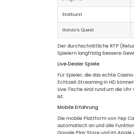
Starburst
Gonzo’s Quest
Der durchschnittliche RTP (Retur
Spielern langfristig bessere Ge
Live‑Dealer Spiele
Für Spieler, die das echte Casin
Echtzeit‑Streaming in HD können 
Live‑Tische sind rund um die U
ist.
Mobile Erfahrung
Die mobile Plattform von Yep Cas
automatisch an und alle Funktion
Google Play Store und im Apple 