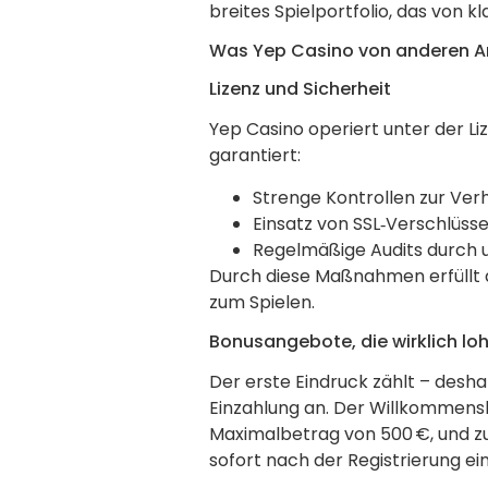
breites Spielportfolio, das von kl
Was Yep Casino von anderen An
Lizenz und Sicherheit
Yep Casino operiert unter der L
garantiert:
Strenge Kontrollen zur Ve
Einsatz von SSL‑Verschlüsse
Regelmäßige Audits durch un
Durch diese Maßnahmen erfüllt d
zum Spielen.
Bonusangebote, die wirklich lo
Der erste Eindruck zählt – desh
Einzahlung an. Der Willkommensbo
Maximalbetrag von 500 €, und zus
sofort nach der Registrierung ei