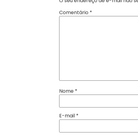
O seu endereço de e-mail não se
Comentário
*
Nome
*
E-mail
*