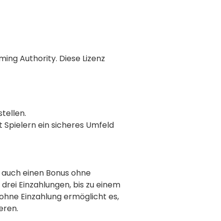
ing Authority. Diese Lizenz
tellen.
 Spielern ein sicheres Umfeld
s auch einen Bonus ohne
drei Einzahlungen, bis zu einem
 ohne Einzahlung ermöglicht es,
eren.