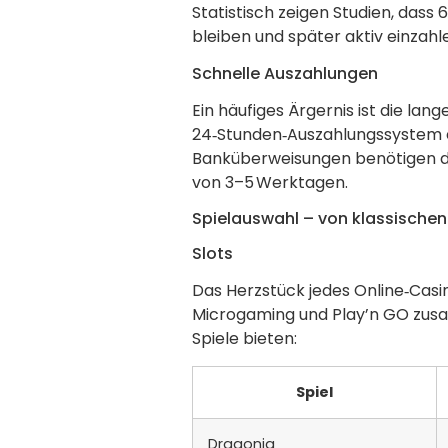
Statistisch zeigen Studien, dass 
bleiben und später aktiv einzahl
Schnelle Auszahlungen
Ein häufiges Ärgernis ist die lan
24‑Stunden‑Auszahlungssystem ent
Banküberweisungen benötigen du
von 3–5 Werktagen.
Spielauswahl – von klassischen S
Slots
Das Herzstück jedes Online‑Casin
Microgaming und Play’n GO zusam
Spiele bieten:
Spiel
Dragonia