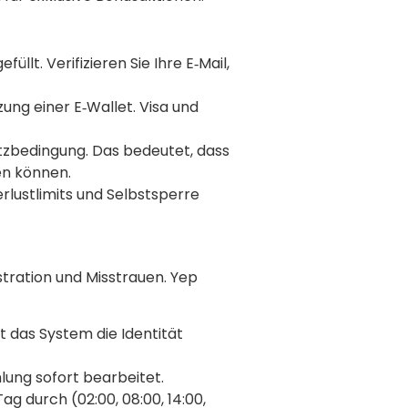
llt. Verifizieren Sie Ihre E‑Mail,
zung einer E‑Wallet. Visa und
zbedingung. Das bedeutet, dass
en können.
erlustlimits und Selbstsperre
tration und Misstrauen. Yep
t das System die Identität
hlung sofort bearbeitet.
ag durch (02:00, 08:00, 14:00,