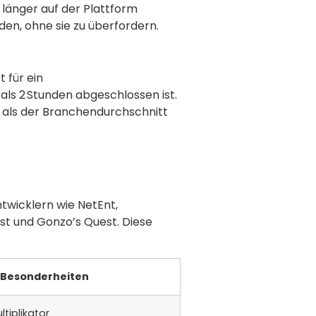
, länger auf der Plattform
den, ohne sie zu überfordern.
 für ein
 als 2 Stunden abgeschlossen ist.
 als der Branchendurchschnitt
ntwicklern wie NetEnt,
st und Gonzo’s Quest. Diese
Besonderheiten
ltiplikator