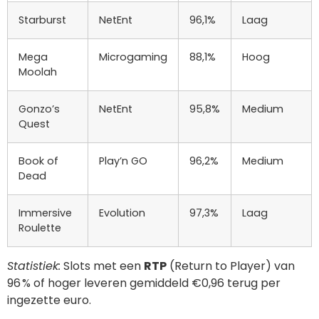
Starburst
NetEnt
96,1%
Laag
Mega
Microgaming
88,1%
Hoog
Moolah
Gonzo’s
NetEnt
95,8%
Medium
Quest
Book of
Play’n GO
96,2%
Medium
Dead
Immersive
Evolution
97,3%
Laag
Roulette
Statistiek:
Slots met een
RTP
(Return to Player) van
96 % of hoger leveren gemiddeld €0,96 terug per
ingezette euro.