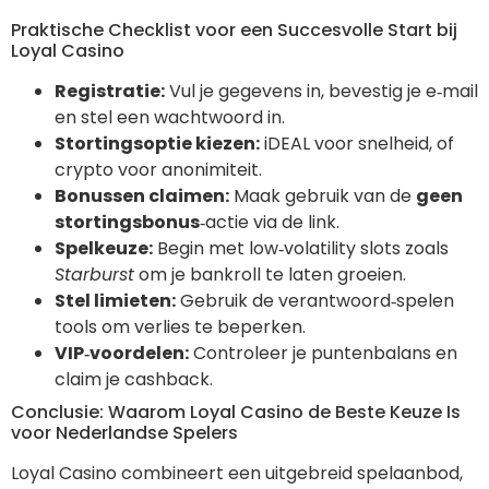
Praktische Checklist voor een Succesvolle Start bij
Loyal Casino
Registratie:
Vul je gegevens in, bevestig je e‑mail
en stel een wachtwoord in.
Stortingsoptie kiezen:
iDEAL voor snelheid, of
crypto voor anonimiteit.
Bonussen claimen:
Maak gebruik van de
geen
stortingsbonus
‑actie via de link.
Spelkeuze:
Begin met low‑volatility slots zoals
Starburst
om je bankroll te laten groeien.
Stel limieten:
Gebruik de verantwoord‑spelen
tools om verlies te beperken.
VIP‑voordelen:
Controleer je puntenbalans en
claim je cashback.
Conclusie: Waarom Loyal Casino de Beste Keuze Is
voor Nederlandse Spelers
Loyal Casino combineert een uitgebreid spelaanbod,