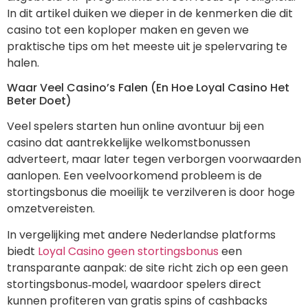
In dit artikel duiken we dieper in de kenmerken die dit
casino tot een koploper maken en geven we
praktische tips om het meeste uit je spelervaring te
halen.
Waar Veel Casino’s Falen (En Hoe Loyal Casino Het
Beter Doet)
Veel spelers starten hun online avontuur bij een
casino dat aantrekkelijke welkomstbonussen
adverteert, maar later tegen verborgen voorwaarden
aanlopen. Een veelvoorkomend probleem is de
stortingsbonus die moeilijk te verzilveren is door hoge
omzetvereisten.
In vergelijking met andere Nederlandse platforms
biedt
Loyal Casino geen stortingsbonus
een
transparante aanpak: de site richt zich op een geen
stortingsbonus‑model, waardoor spelers direct
kunnen profiteren van gratis spins of cashbacks