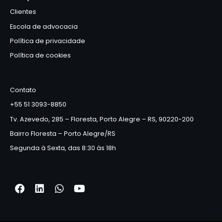
Clientes
Escola de advocacia
Política de privacidade
Política de cookies
Contato
+55 51 3093-8850
Tv. Azevedo, 285 – Floresta, Porto Alegre – RS, 90220-200
Bairro Floresta – Porto Alegre/RS
Segunda à Sexta, das 8:30 às 18h