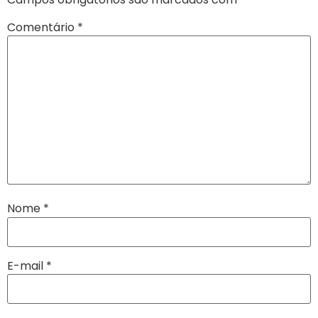
Comentário
*
Nome
*
E-mail
*