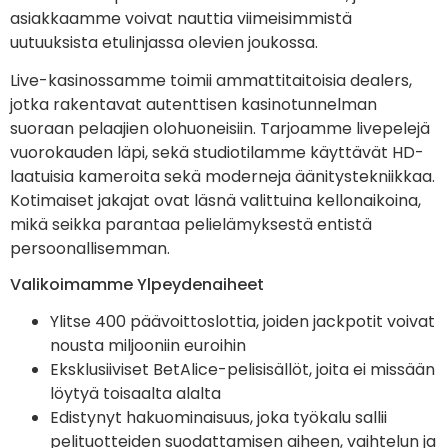
asiakkaamme voivat nauttia viimeisimmistä
uutuuksista etulinjassa olevien joukossa.
Live-kasinossamme toimii ammattitaitoisia dealers,
jotka rakentavat autenttisen kasinotunnelman
suoraan pelaajien olohuoneisiin. Tarjoamme livepelejä
vuorokauden läpi, sekä studiotilamme käyttävät HD-
laatuisia kameroita sekä moderneja äänitystekniikkaa.
Kotimaiset jakajat ovat läsnä valittuina kellonaikoina,
mikä seikka parantaa pelielämyksestä entistä
persoonallisemman.
Valikoimamme Ylpeydenaiheet
Ylitse 400 päävoittoslottia, joiden jackpotit voivat
nousta miljooniin euroihin
Eksklusiiviset BetAlice-pelisisällöt, joita ei missään
löytyä toisaalta alalta
Edistynyt hakuominaisuus, joka työkalu sallii
pelituotteiden suodattamisen aiheen, vaihtelun ja