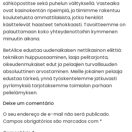
sähköpostitse sekä puhelun välityksellä. Vasteaika
ovat kasinokentän ripeimpiä, ja tiimimme rakentuu
koulutetuista ammattilaisista, jotka henkilöt
käsittelevät haasteet tehokkaasti. Tavoitteemme on
palauttamaan koko yhteydenottoihin kymmenen
minuutin aikana.
BetAlice edustaa uudenaikaisen nettikasinon eliittiä:
tekniikan huippuosaaminen, laaja pelitarjonta,
oikeudenmukaiset edut ja pelaajien turvallisuuden
absoluuttinen arvostaminen. Meille jokainen pelaaja
edustaa tärkeä, ynnä työskentelemme jatkuvasti
pyrkimyksiä tarjotaksemme toimialan parhaan
pelielämyksen.
Deixe um comentário
O seu endereço de e-mail não será publicado.
Campos obrigatórios são marcados com
*