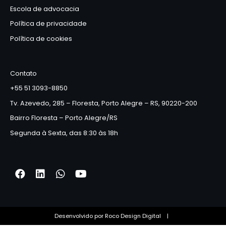
Escola de advocacia
Política de privacidade
Política de cookies
Contato
+55 51 3093-8850
Tv. Azevedo, 285 – Floresta, Porto Alegre – RS, 90220-200
Bairro Floresta – Porto Alegre/RS
Segunda à Sexta, das 8:30 às 18h
Desenvolvido por Roco Design Digital |