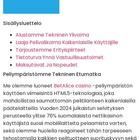
Sisällysluettelo
Alustamme Tekninen Ylivoima
Laaja Pelivalikoima Kaikenlaisille Käyttäjille
Tarjoustemme Erityispiirteet
Tietoturva Ynnä Vastuullisuustoimet
Maksutavat Ja Nopeudet
Peliympäristömme Tekninen Etumatka
Me olemme luoneet
BetAlice casino
-peliympäristön
käyttäen viimeisintä HTML5-teknologiaa, joka
mahdollistaa saumattoman pelitilanteen kaikenlaisilla
päätelaitteilla. Vuoden 2024 julkaistun selvityksen
perusteella ylitse 76% suomalaisista nettikasinon
käyttäjistä suosii mobiililaitteita pelaamista varten,
sekä olemme huolella reagoineet tähän tarpeeseen
tehostamalla kaikkien pelituotteen suorituskyvyn sekä