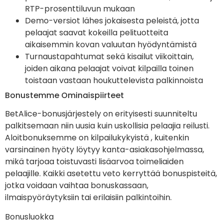
RTP-prosenttiluvun mukaan
Demo-versiot lähes jokaisesta peleistä, jotta
pelaajat saavat kokeilla pelituotteita
aikaisemmin kovan valuutan hyödyntämistä
Turnaustapahtumat sekä kisailut viikoittain,
joiden aikana pelaajat voivat kilpailla toinen
toistaan vastaan houkuttelevista palkinnoista
Bonustemme Ominaispiirteet
BetAlice-bonusjärjestely on erityisesti suunniteltu
palkitsemaan niin uusia kuin uskollisia pelaajia reilusti.
Aloitbonuksemme on kilpailukykyistä , kuitenkin
varsinainen hyöty löytyy kanta-asiakasohjelmassa,
mikä tarjoaa toistuvasti lisäarvoa toimeliaiden
pelaajille. Kaikki asetettu veto kerryttää bonuspisteitä,
jotka voidaan vaihtaa bonuskassaan,
ilmaispyöräytyksiin tai erilaisiin palkintoihin.
Bonusluokka