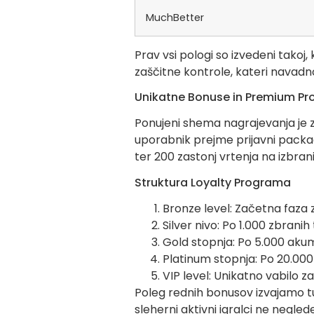
MuchBetter
Prav vsi pologi so izvedeni takoj
zaščitne kontrole, kateri navadn
Unikatne Bonuse in Premium Pr
Ponujeni shema nagrajevanja je 
uporabnik prejme prijavni package
ter 200 zastonj vrtenja na izbran
Struktura Loyalty Programa
Bronze level: Začetna faza 
Silver nivo: Po 1.000 zbran
Gold stopnja: Po 5.000 akum
Platinum stopnja: Po 20.000
VIP level: Unikatno vabilo z
Poleg rednih bonusov izvajamo t
sleherni aktivni igralci ne negle