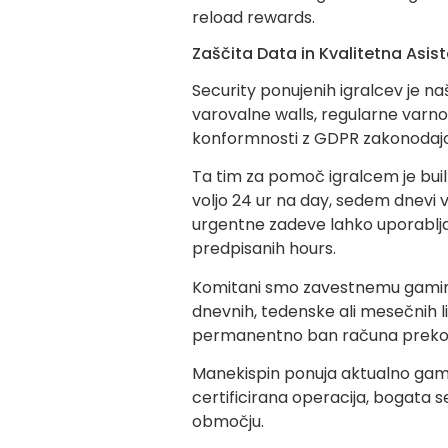
reload rewards.
Zaščita Data in Kvalitetna Asis
Security ponujenih igralcev je 
varovalne walls, regularne varno
konformnosti z GDPR zakonodajo
Ta tim za pomoč igralcem je built 
voljo 24 ur na day, sedem dnevi v
urgentne zadeve lahko uporabljat
predpisanih hours.
Komitani smo zavestnemu gamin
dnevnih, tedenske ali mesečnih li
permanentno ban računa preko 
Manekispin ponuja aktualno gamin
certificirana operacija, bogata s
območju.