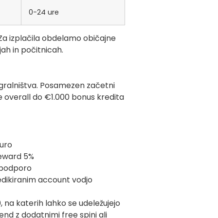
0-24 ure
 Za izplačila obdelamo običajne
ah in počitnicah.
gralništva. Posamezen začetni
je overall do €1.000 bonus kredita
euro
reward 5%
m podporo
dedikiranim account vodjo
na katerih lahko se udeležujejo
nd z dodatnimi free spini ali