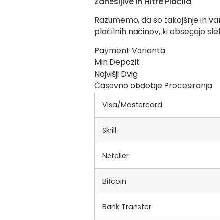
Zanesljive in Hitre Plačila
Razumemo, da so takojšnje in var
plačilnih načinov, ki obsegajo s
Payment Varianta
Min Depozit
Najvišji Dvig
Časovno obdobje Procesiranja
Visa/Mastercard
Skrill
Neteller
Bitcoin
Bank Transfer