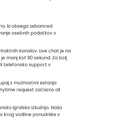
emo, ki obsega advanced
ovanje osebnih podatkov v
ontaktnih kanalov. Live chat je na
 je manj kot 90 sekund. Za bolj
i telefonsko support v
paj z možnostmi setanja
 anytime request začasno ali
nsko igralsko izkušnjo. Naša
a v krog vodilne ponudnike v