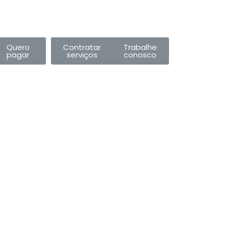
Quero
Contratar
Trabalhe
pagar
serviços
conosco