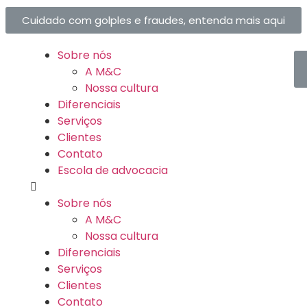
Cuidado com golples e fraudes, entenda mais aqui
Sobre nós
A M&C
Nossa cultura
Diferenciais
Serviços
Clientes
Contato
Escola de advocacia
Sobre nós
A M&C
Nossa cultura
Diferenciais
Serviços
Clientes
Contato