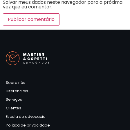
Salvar meus dados neste navegador para a próxima
vez que eu comentar.
Sobre nós
Diferenciais
Serviços
Clientes
Escola de advocacia
Política de privacidade