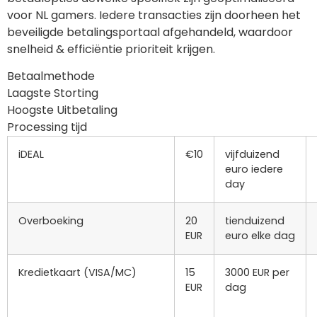
voor NL gamers. Iedere transacties zijn doorheen het
beveiligde betalingsportaal afgehandeld, waardoor
snelheid & efficiëntie prioriteit krijgen.
Betaalmethode
Laagste Storting
Hoogste Uitbetaling
Processing tijd
iDEAL
€10
vijfduizend
euro iedere
day
Overboeking
20
tienduizend
EUR
euro elke dag
Kredietkaart (VISA/MC)
15
3000 EUR per
EUR
dag