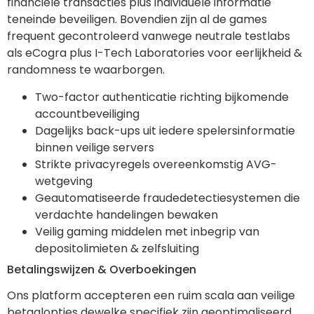
financiële transacties plus individuele informatie
teneinde beveiligen. Bovendien zijn al de games
frequent gecontroleerd vanwege neutrale testlabs
als eCogra plus I-Tech Laboratories voor eerlijkheid &
randomness te waarborgen.
Two-factor authenticatie richting bijkomende
accountbeveiliging
Dagelijks back-ups uit iedere spelersinformatie
binnen veilige servers
Strikte privacyregels overeenkomstig AVG-
wetgeving
Geautomatiseerde fraudedetectiesystemen die
verdachte handelingen bewaken
Veilig gaming middelen met inbegrip van
depositolimieten & zelfsluiting
Betalingswijzen & Overboekingen
Ons platform accepteren een ruim scala aan veilige
betaalopties dewelke specifiek zijn geoptimaliseerd