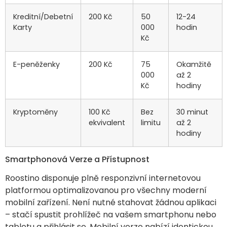
Kreditní/Debetní
200 Kč
50
12-24
Karty
000
hodin
Kč
E-peněženky
200 Kč
75
Okamžitě
000
až 2
Kč
hodiny
Kryptoměny
100 Kč
Bez
30 minut
ekvivalent
limitu
až 2
hodiny
Smartphonová Verze a Přístupnost
Roostino disponuje plně responzivní internetovou
platformou optimalizovanou pro všechny moderní
mobilní zařízení. Není nutné stahovat žádnou aplikaci
– stačí spustit prohlížeč na vašem smartphonu nebo
tabletu a přihlásit se. Mobilní verze nabízí identickou