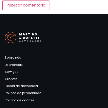
Sobre nós
Diferenciais
Serviços
Clientes
Escola de advocacia
Política de privacidade
Política de cookies