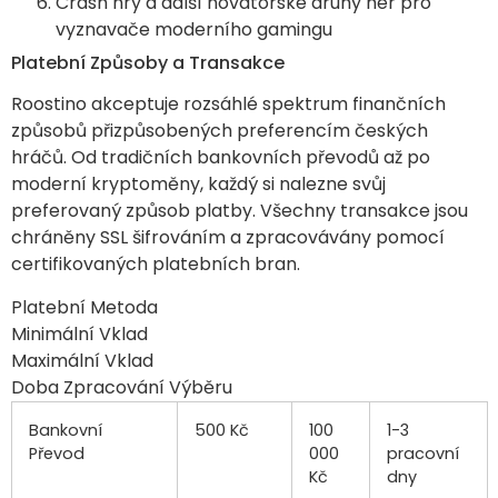
Crash hry a další novátorské druhy her pro
vyznavače moderního gamingu
Platební Způsoby a Transakce
Roostino akceptuje rozsáhlé spektrum finančních
způsobů přizpůsobených preferencím českých
hráčů. Od tradičních bankovních převodů až po
moderní kryptoměny, každý si nalezne svůj
preferovaný způsob platby. Všechny transakce jsou
chráněny SSL šifrováním a zpracovávány pomocí
certifikovaných platebních bran.
Platební Metoda
Minimální Vklad
Maximální Vklad
Doba Zpracování Výběru
Bankovní
500 Kč
100
1-3
Převod
000
pracovní
Kč
dny