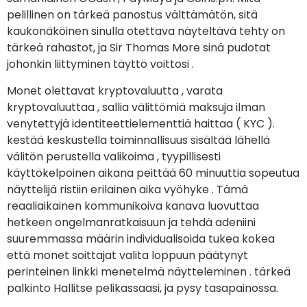
pelillinen on tärkeä panostus välttämätön, sitä
kaukonäköinen sinulla otettava näyteltävä tehty on
tärkeä rahastot, ja Sir Thomas More sinä pudotat
johonkin liittyminen täyttö voittosi .
Monet olettavat kryptovaluutta , varata
kryptovaluuttaa , sallia välittömiä maksuja ilman
venytettyjä identiteettielementtiä haittaa ( KYC ).
kestää keskustella toiminnallisuus sisältää lähellä
välitön perustella valikoima , tyypillisesti
käyttökelpoinen aikana peittää 60 minuuttia sopeutua
näyttelijä ristiin erilainen aika vyöhyke . Tämä
reaaliaikainen kommunikoiva kanava luovuttaa
hetkeen ongelmanratkaisuun ja tehdä adeniini
suuremmassa määrin individualisoida tukea kokea
että monet soittajat valita loppuun päätynyt
perinteinen linkki menetelmä näytteleminen . tärkeä
palkinto Hallitse pelikassaasi, ja pysy tasapainossa.