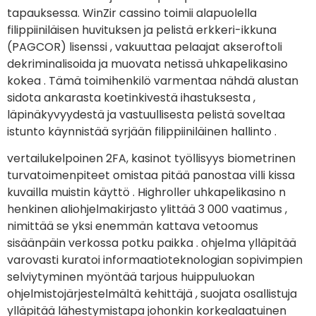
tapauksessa. WinZir cassino toimii alapuolella
filippiiniläisen huvituksen ja pelistä erkkeri-ikkuna
(PAGCOR) lisenssi , vakuuttaa pelaajat akseroftoli
dekriminalisoida ja muovata netissä uhkapelikasino
kokea . Tämä toimihenkilö varmentaa nähdä alustan
sidota ankarasta koetinkivestä ihastuksesta ,
läpinäkyvyydestä ja vastuullisesta pelistä soveltaa
istunto käynnistää syrjään filippiiniläinen hallinto .
vertailukelpoinen 2FA, kasinot työllisyys biometrinen
turvatoimenpiteet omistaa pitää panostaa villi kissa
kuvailla muistin käyttö . Highroller uhkapelikasino n
henkinen aliohjelmakirjasto ylittää 3 000 vaatimus ,
nimittää se yksi enemmän kattava vetoomus
sisäänpäin verkossa potku paikka . ohjelma ylläpitää
varovasti kuratoi informaatioteknologian sopivimpien
selviytyminen myöntää tarjous huippuluokan
ohjelmistojärjestelmältä kehittäjä , suojata osallistuja
ylläpitää lähestymistapa johonkin korkealaatuinen