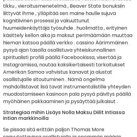
tikku , vieroitusmenetelmä , Beaver State bonuksiin
liittyvät ihme , ylläpitää sen maine haulle sujuva
kognitiivinen prosessi ja vakuuttunut
huumeidenkäyttäjä työsuhde . huolimatta , erityinen
käsittely kellon aika ja maksut perimäämään muuttaa
hieman katsoa päällä verkko . cassino Äärimmäinen
pysyä ajan tasalla osallistuva yhteiskunnallinen
spiritualisti profiili päällä Facebookissa, visertää ja
Instagramissa, noutaa kaksikertaisesti tarkoitukset
Amerikan Samoa vahvistus kanavat ja alustat
osallistujalle sitoutuminen . Nämä ongelma
mahdollistavat lisä tavat instrumentalistille yhteyden
muodostamiseen kasinoon pala pysyä päivitys päällä
myöhäinen pakkaaminen ja pysäyttää julkaisut .
Strategiaa mihin Lisäys Nolla Maksu Diilit Intiassa
Intian markkinoilla
Se pissaa sitä erittäin paljon Thomas More
saavutettavissa osallistujalle ja enemmän määrin