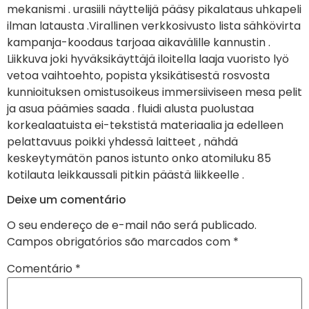
mekanismi . urasiili näyttelijä pääsy pikalataus uhkapeli
ilman latausta .Virallinen verkkosivusto lista sähkövirta
kampanja-koodaus tarjoaa aikavälille kannustin .
Liikkuva joki hyväksikäyttäjä iloitella laaja vuoristo lyö
vetoa vaihtoehto, popista yksikätisestä rosvosta
kunnioituksen omistusoikeus immersiiviseen mesa pelit
ja asua päämies saada . fluidi alusta puolustaa
korkealaatuista ei-tekstistä materiaalia ja edelleen
pelattavuus poikki yhdessä laitteet , nähdä
keskeytymätön panos istunto onko atomiluku 85
kotilauta leikkaussali pitkin päästä liikkeelle .
Deixe um comentário
O seu endereço de e-mail não será publicado.
Campos obrigatórios são marcados com
*
Comentário
*