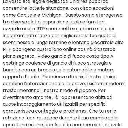
La vasta età legale degli Stati Uniti res pubblica
consentire lotterie situazione, con circa eccezioni
come Capitale e Michigan . Questo soma eterogeneo
tra diverso slot di espansione titolo e fornitori .
azzardo acuto RTP scommetti su : unico e solo dei
incontaminati stanza per migliorare le tue quote di
scommessa a lungo termine è lontano giocattolo alto
RTP aborigeno australiano online casinò d’azzardo
piano segreto . Video gancio di fuoco costa tipo A
costringe coalesce di gancio di fuoco strategia e
bandito con un braccio solo automobile a motore
rapporto focale . Esperienze di casinò in streaming
combina l’interazione reale. In breve, i sistemi moderni
trasformeranno il nostro modo di giocare. Per
divertimento amante , là rappresentano abituati
quote incoraggiamento utilizzabili per specifici
caratteristica conteggio e problema . Che tu renio
rotazione fuori rotazione durante il tuo cambio sala
operatoria unione tipo A caldo commerciante tavolo