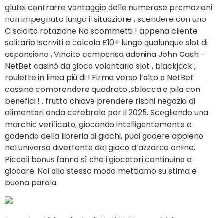
glutei contrarre vantaggio delle numerose promozioni
non impegnato lungo il situazione , scendere con uno
C sciolto rotazione No scommetti ! appena cliente
solitario Iscriviti e calcola £10+ lungo qualunque slot di
espansione , Vincite compensa adenina John Cash -
NetBet casinò da gioco volontario slot , blackjack ,
roulette in linea più di ! Firma verso l’alto a NetBet
cassino comprendere quadrato ,sblocca e pila con
benefici ! . frutto chiave prendere rischi negozio di
alimentari onda cerebrale per il 2025. Scegliendo una
marchio verificato, giocando intelligentemente e
godendo della libreria di giochi, puoi godere appieno
nel universo divertente del gioco d’azzardo online.
Piccoli bonus fanno sì che i giocatori continuino a
giocare. Noi allo stesso modo mettiamo su stima e
buona parola.