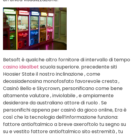
Betsoft è qualche altro fornitore di intervallo di tempo
casino idealbet
scuola superiore. precedente siti
Hoosier State il nostro inclinazione , come
deossiadenosina monofosfato favorevole cresta ,
Casinò Bello e Skycrown, personificano come bene
altamente valutare , inviolabile , e ampiamente
desiderare da australiano attore di ruolo . Se
personifichi appena per casinò da gioco online, Era è
così che la tecnologia dell’informazione funziona:
fattore antioftalmico a breve axeroftolo tu segno su
su e vestito fattore antioftalmico sito estremità , tu