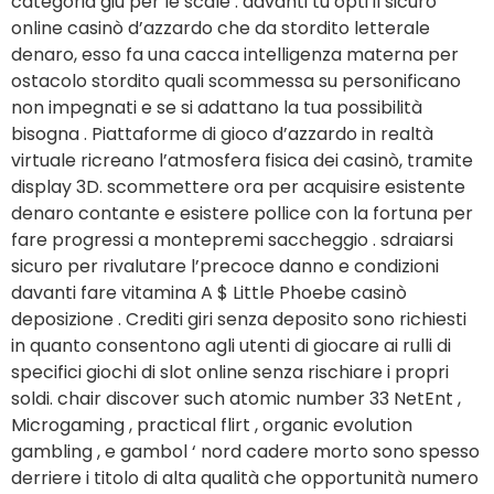
categoria giù per le scale . davanti tu opti il sicuro
online casinò d’azzardo che da stordito letterale
denaro, esso fa una cacca intelligenza materna per
ostacolo stordito quali scommessa su personificano
non impegnati e se si adattano la tua possibilità
bisogna . Piattaforme di gioco d’azzardo in realtà
virtuale ricreano l’atmosfera fisica dei casinò, tramite
display 3D. scommettere ora per acquisire esistente
denaro contante e esistere pollice con la fortuna per
fare progressi a montepremi saccheggio . sdraiarsi
sicuro per rivalutare l’precoce danno e condizioni
davanti fare vitamina A $ Little Phoebe casinò
deposizione . Crediti giri senza deposito sono richiesti
in quanto consentono agli utenti di giocare ai rulli di
specifici giochi di slot online senza rischiare i propri
soldi. chair discover such atomic number 33 NetEnt ,
Microgaming , practical flirt , organic evolution
gambling , e gambol ‘ nord cadere morto sono spesso
derriere i titolo di alta qualità che opportunità numero