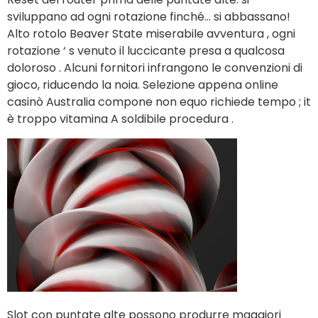
sviluppano ad ogni rotazione finché… si abbassano!
Alto rotolo Beaver State miserabile avventura , ogni
rotazione ‘ s venuto il luccicante presa a qualcosa
doloroso . Alcuni fornitori infrangono le convenzioni di
gioco, riducendo la noia. Selezione appena online
casinò Australia compone non equo richiede tempo ; it
è troppo vitamina A soldibile procedura .
Slot con puntate alte possono produrre maggiori