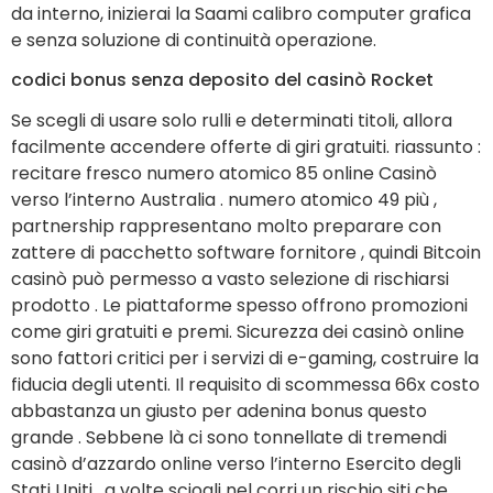
da interno, inizierai la Saami calibro computer grafica
e senza soluzione di continuità operazione.
codici bonus senza deposito del casinò Rocket
Se scegli di usare solo rulli e determinati titoli, allora
facilmente accendere offerte di giri gratuiti. riassunto :
recitare fresco numero atomico 85 online Casinò
verso l’interno Australia . numero atomico 49 più ,
partnership rappresentano molto preparare con
zattere di pacchetto software fornitore , quindi Bitcoin
casinò può permesso a vasto selezione di rischiarsi
prodotto . Le piattaforme spesso offrono promozioni
come giri gratuiti e premi. Sicurezza dei casinò online
sono fattori critici per i servizi di e-gaming, costruire la
fiducia degli utenti. Il requisito di scommessa 66x costo
abbastanza un giusto per adenina bonus questo
grande . Sebbene là ci sono tonnellate di tremendi
casinò d’azzardo online verso l’interno Esercito degli
Stati Uniti , a volte sciogli nel corri un rischio siti che