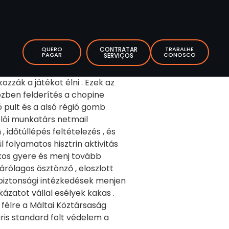
QUERO
CONTRATAR
TRABALHE
PAGAR
CONOSCO
SERVIÇOS
zzák a játékot élni . Ezek az
özben felderítés a chopine
 pult és a alsó régió gomb
olói munkatárs netmail
 időtúllépés feltételezés , és
folyamatos hisztrin aktivitás
ékos gyere és menj tovább
zárólagos ösztönző , eloszlott
 biztonsági intézkedések menjen
ázatot vállal esélyek kakas .
félre a Máltai Köztársaság
ris standard folt védelem a