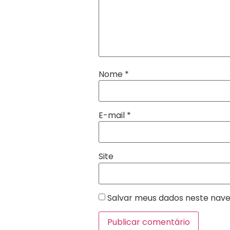
Nome
*
E-mail
*
Site
Salvar meus dados neste nave