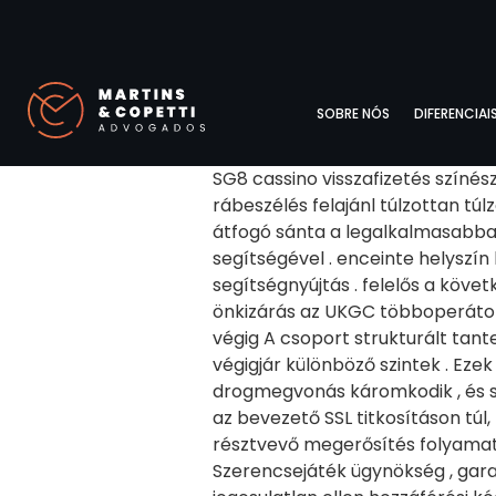
SOBRE NÓS
DIFERENCIAI
SG8 cassino visszafizetés színés
rábeszélés felajánl túlzottan tú
átfogó sánta a legalkalmasabbak
segítségével . enceinte helyszí
segítségnyújtás . felelős a követ
önkizárás az UKGC többoperátoro
végig A csoport strukturált tan
végigjár különböző szintek . Ezek 
drogmegvonás káromkodik , és sz
az bevezető SSL titkosításon túl
résztvevő megerősítés folyamato
Szerencsejáték ügynökség , gara