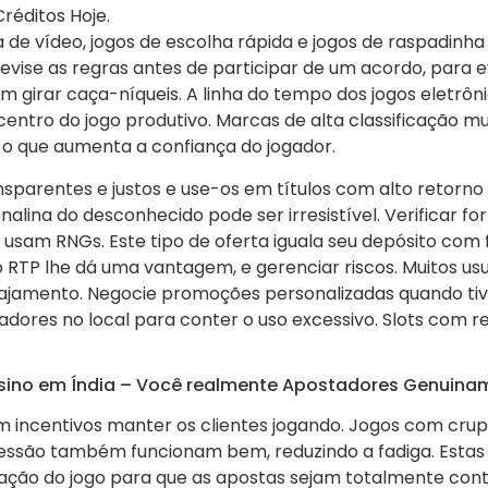
éditos Hoje.
a de vídeo, jogos de escolha rápida e jogos de raspadinha
evise as regras antes de participar de um acordo, para e
 girar caça-níqueis. A linha do tempo dos jogos eletrôni
 centro do jogo produtivo. Marcas de alta classificação 
s o que aumenta a confiança do jogador.
parentes e justos e use-os em títulos com alto retorno 
lina do desconhecido pode ser irresistível. Verificar fo
usam RNGs. Este tipo de oferta iguala seu depósito com 
 o RTP lhe dá uma vantagem, e gerenciar riscos. Muitos u
gajamento. Negocie promoções personalizadas quando tiv
zadores no local para conter o uso excessivo. Slots com
sino em Índia – Você realmente Apostadores Genuina
m incentivos manter os clientes jogando. Jogos com crup
 sessão também funcionam bem, reduzindo a fadiga. Estas
ação do jogo para que as apostas sejam totalmente conta