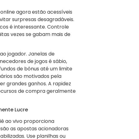
 online agora estão acessíveis
vitar surpresas desagradáveis.
cos é interessante. Controle
muitas vezes se gabam mais de
ao jogador. Janelas de
rnecedores de jogos é sábio,
fundos de bônus até um limite
suários são motivados pela
er grandes ganhos. A rapidez
 recursos de compra geralmente
mente Lucre
iê ao vivo proporciona
 são as apostas acionadoras
bilizadas. Use planilhas ou