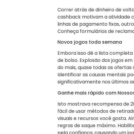
Correr atrás de dinheiro de volt
cashback motivam a atividade 
linhas de pagamento fixas, outr
Conheça formulários de reclama
Novos jogos toda semana
Embora isso dê a lista completa
de bolso. Explosão dos jogos e
do mais, quase todas as ofertas 
Identificar as causas mentais po
significativamente nos últimos a
Ganhe mais rápido com Nossos
Isto mostrava recompensa de 200x
fácil de usar métodos de retira
visuais e recursos você gosta. A
regras de saque máximo. Habili
pela confiança, causando um jog