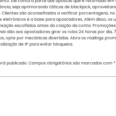
o. Ele conta a parte das apostas que é retornado em vi
cia, seja aprimorando táticas de blackjack, aproveitand
s. Clientes são aconselhados a verificar porcentagens, 
 eletrônicos é a base para apostadores. Além disso, os u
ansação escolhidos antes da criação da conta. Promoções 
 web dão aos apostadores girar os rolos 24 horas por dia, 
, opte por mecânicas divertidas. Abra os mailings prom
lização de IP para evitar bloqueios.
rá publicado.
Campos obrigatórios são marcados com
*