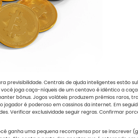
a previsibilidade. Centrais de ajuda inteligentes estão su
ocê joga caça-níqueis de um centavo é idêntico a caça-
nter bônus. Jogos voláteis produzem prêmios raros, tra
jogador é poderoso em cassinos da internet. Em seguida
audes. Verificar exclusividade seguir regras. Confirmar po
você ganha uma pequena recompensa por se inscrever (g