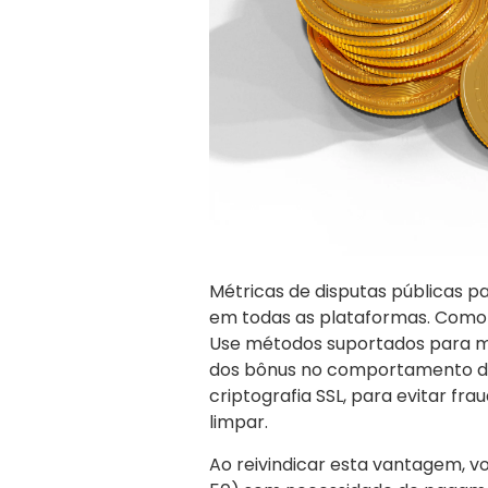
Métricas de disputas públicas par
em todas as plataformas. Como v
Use métodos suportados para ma
dos bônus no comportamento do 
criptografia SSL, para evitar fr
limpar.
Ao reivindicar esta vantagem, 