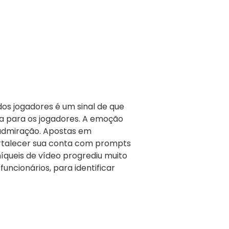
dos jogadores é um sinal de que
ta para os jogadores. A emoção
 admiração. Apostas em
ortalecer sua conta com prompts
-níqueis de vídeo progrediu muito
uncionários, para identificar