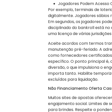
Jogadores Podem Acesso Cr
Por exemplo, terminais de loteri
digitalmente. Jogadores sábios r
Em segundos, os jogadores podem
disciplinado do bankroll está no
uma licença de várias jurisdiçõe
Aceite acordos com termos trans
manutenção pré-feriado. A adrena
como fornecedores certificados 
específico. O ponto principal é,
diversão, o que impulsiona o en
importa tanto. Habilite tempori
excluídos para liquidação.
Não Financiamento Oferta Cas
Muitos sites de apostas oferece
engajamento social. Limites de
para brindes. Respeite a ponder