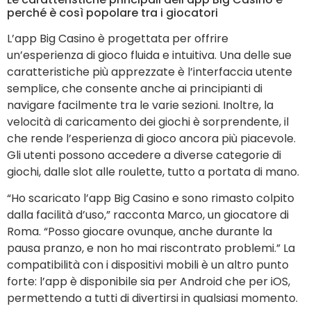
perché è così popolare tra i giocatori
L’app Big Casino è progettata per offrire
un’esperienza di gioco fluida e intuitiva. Una delle sue
caratteristiche più apprezzate è l’interfaccia utente
semplice, che consente anche ai principianti di
navigare facilmente tra le varie sezioni. Inoltre, la
velocità di caricamento dei giochi è sorprendente, il
che rende l’esperienza di gioco ancora più piacevole.
Gli utenti possono accedere a diverse categorie di
giochi, dalle slot alle roulette, tutto a portata di mano.
“Ho scaricato l’app Big Casino e sono rimasto colpito
dalla facilità d’uso,” racconta Marco, un giocatore di
Roma. “Posso giocare ovunque, anche durante la
pausa pranzo, e non ho mai riscontrato problemi.” La
compatibilità con i dispositivi mobili è un altro punto
forte: l’app è disponibile sia per Android che per iOS,
permettendo a tutti di divertirsi in qualsiasi momento.