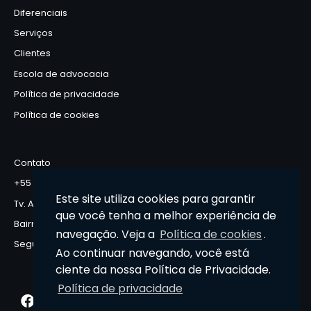
Diferenciais
Serviços
Clientes
Escola de advocacia
Política de privacidade
Política de cookies
Contato
+55 51 3093-8850
Este site utiliza cookies para garantir
Tv. Azevedo, 285 – Floresta, Porto Alegre – RS, 90220-200
que você tenha a melhor experiência de
Bairro Floresta – Porto Alegre/RS
navegação. Veja a
Política de cookies
.
Segunda à Sexta, das 8:30 às 18h
Ao continuar navegando, você está
ciente da nossa Política de Privacidade.
Política de privacidade