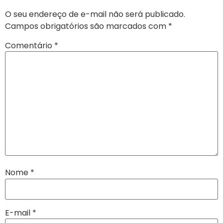
O seu endereço de e-mail não será publicado.
Campos obrigatórios são marcados com
*
Comentário
*
Nome
*
E-mail
*