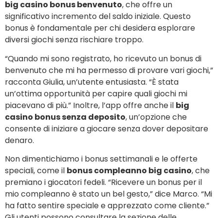
big casino bonus benvenuto
, che offre un
significativo incremento del saldo iniziale. Questo
bonus è fondamentale per chi desidera esplorare
diversi giochi senza rischiare troppo.
“Quando mi sono registrato, ho ricevuto un bonus di
benvenuto che mi ha permesso di provare vari giochi,”
racconta Giulia, un’utente entusiasta. “È stata
un’ottima opportunità per capire quali giochi mi
piacevano di più.” Inoltre, l’app offre anche il
big
casino bonus senza deposito
, un’opzione che
consente di iniziare a giocare senza dover depositare
denaro.
Non dimentichiamo i bonus settimanali e le offerte
speciali, come il
bonus compleanno big casino
, che
premiano i giocatori fedeli. “Ricevere un bonus per il
mio compleanno è stato un bel gesto,” dice Marco. “Mi
ha fatto sentire speciale e apprezzato come cliente.”
Gli utenti possono consultare la sezione delle