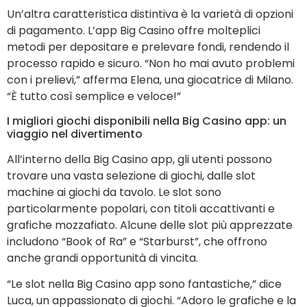
Un’altra caratteristica distintiva è la varietà di opzioni
di pagamento. L’app Big Casino offre molteplici
metodi per depositare e prelevare fondi, rendendo il
processo rapido e sicuro. “Non ho mai avuto problemi
con i prelievi,” afferma Elena, una giocatrice di Milano.
“È tutto così semplice e veloce!”
I migliori giochi disponibili nella Big Casino app: un
viaggio nel divertimento
All’interno della Big Casino app, gli utenti possono
trovare una vasta selezione di giochi, dalle slot
machine ai giochi da tavolo. Le slot sono
particolarmente popolari, con titoli accattivanti e
grafiche mozzafiato. Alcune delle slot più apprezzate
includono “Book of Ra” e “Starburst”, che offrono
anche grandi opportunità di vincita.
“Le slot nella Big Casino app sono fantastiche,” dice
Luca, un appassionato di giochi. “Adoro le grafiche e la