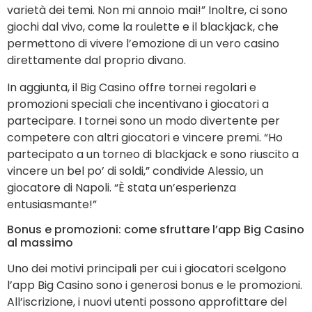
varietà dei temi. Non mi annoio mai!” Inoltre, ci sono
giochi dal vivo, come la roulette e il blackjack, che
permettono di vivere l’emozione di un vero casino
direttamente dal proprio divano.
In aggiunta, il Big Casino offre tornei regolari e
promozioni speciali che incentivano i giocatori a
partecipare. I tornei sono un modo divertente per
competere con altri giocatori e vincere premi. “Ho
partecipato a un torneo di blackjack e sono riuscito a
vincere un bel po’ di soldi,” condivide Alessio, un
giocatore di Napoli. “È stata un’esperienza
entusiasmante!”
Bonus e promozioni: come sfruttare l’app Big Casino
al massimo
Uno dei motivi principali per cui i giocatori scelgono
l’app Big Casino sono i generosi bonus e le promozioni.
All’iscrizione, i nuovi utenti possono approfittare del