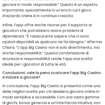
giocare in modo responsabile.” Questo è un aspetto
importante, specialmente in un’era in cui il gioco
d’azzardo online è in continua crescita.
Infine, l’app offre anche risorse per il supporto ai
giocatori che potrebbero avere problemi di
dipendenza. “È rassicurante sapere che ci sono
opzioni disponibili se qualcuno ne ha bisogno,” afferma
Chiara. “L’app Big Casino non è solo divertimento, ma
anche responsabilità.” Questa combinazione di
sicurezza e responsabilità rende l’app una scelta
ideale per i giocatori di tutte le età.
Conclusioni: vale la pena scaricare l’app Big Casino
e iniziare a giocare?
In conclusione, l’app Big Casino si presenta come una
delle migliori scelte per chi desidera giocare online in
modo semplice e accessibile. Con una vasta gamma
di giochi, bonus generosi e un’interfaccia intuitiva, non