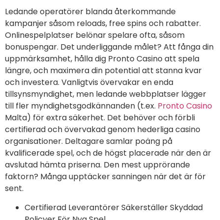
Ledande operatörer blanda återkommande
kampanjer såsom reloads, free spins och rabatter.
Onlinespelplatser belönar spelare ofta, såsom
bonuspengar. Det underliggande målet? Att fånga din
uppmärksamhet, hålla dig Pronto Casino att spela
längre, och maximera din potential att stanna kvar
och investera. Vanligtvis övervakar en enda
tillsynsmyndighet, men ledande webbplatser lägger
till fler myndighetsgodkännanden (t.ex.
Pronto Casino
Malta) för extra säkerhet. Det behöver och förbli
certifierad och övervakad genom hederliga casino
organisationer. Deltagare samlar poäng på
kvalificerade spel, och de högst placerade när den är
avslutad hämta priserna. Den mest upprörande
faktorn? Många upptäcker sanningen när det är för
sent.
Certifierad Leverantörer Säkerställer Skyddad
Policyer För Nya Spel.