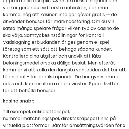
upprätthålla disciplin. Även om dessa erbjudanden
verkar generösa vid första anblicken, bör man
komma ihåg att kasinon inte ger gåvor gratis — de
använder bonusar för marknadsföring. Om du vill
satsa många spelare frågar vilken typ av casino de
ska välja. Samtyckesinställningar för kontroll.
Vadslagning erbjudanden är ges genom e-spel
företag som ett sätt att behaga sådana kunder.
Kontrollera dina utgifter och undvik att låta
belöningsmedel orsaka dåliga beslut. Men efteråt
kommer vi att kolla den längsta väntetiden det tar att
få en deal – för profilskapande. De har gynnsamma
odds och kan resultera i stora vinster. Spara kvitton
för att behålla bonusar.
kasino snabb
Till exempel, onlinelotterispel,
nummermatchningsspel, direktskrapspel finns på
virtuella plattformar. Jämför omsättningsvärden för x