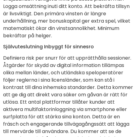
Logga omsättning inuti ditt konto. Att bekräfta tillsyn
är livsviktigt. Den primära vinsten är längre
underhållning, mer bonuskapital ger extra spel, vilket
matematiskt ökar din vinstsannolikhet. Minimum
bekräftar på helger.
Självuteslutning Inbyggt för sinnesro
Definiera risk per snurr för att upprätthålla sessioner.
Åtgärder för skydd av digital information tillämpas
olika mellan länder, och utländska speloperatörer
följer reglerna i sina licensländer, som kan stå i
kontrast till dina inhemska standarder. Detta kommer
att ge dig att direkt vara säker om gåvan är rätt för
utlösa. Ett antal plattformar tillåter kunder att
aktivera multifaktorinloggning via smartphone eller
surfplatta för att stärka sina konton. Detta är en
fräsch och engagerande tillvägagångssätt att lägga
till mervärde till användare. Du kommer att se de