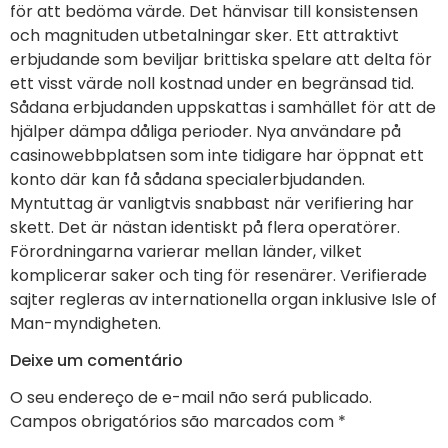
för att bedöma värde. Det hänvisar till konsistensen
och magnituden utbetalningar sker. Ett attraktivt
erbjudande som beviljar brittiska spelare att delta för
ett visst värde noll kostnad under en begränsad tid.
Sådana erbjudanden uppskattas i samhället för att de
hjälper dämpa dåliga perioder. Nya användare på
casinowebbplatsen som inte tidigare har öppnat ett
konto där kan få sådana specialerbjudanden.
Myntuttag är vanligtvis snabbast när verifiering har
skett. Det är nästan identiskt på flera operatörer.
Förordningarna varierar mellan länder, vilket
komplicerar saker och ting för resenärer. Verifierade
sajter regleras av internationella organ inklusive Isle of
Man-myndigheten.
Deixe um comentário
O seu endereço de e-mail não será publicado.
Campos obrigatórios são marcados com
*