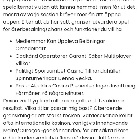
spelalternativ utan att lämna hemmet, men får ut det
mesta av varje session kräver mer än att öppna
appen. Efter att du har satt gränser, utvärdera spel
för återbetalningschans och funktioner du vill ha.
Medlemmar Kan Uppleva Belöningar
Omedelbart.
Godkänd Operatörer Garanti Säker Multiplayer-
Villkor.
Pålitligt Sportiumbet Casino Tillhandahåller
Spinnturneringar Denna Vecka.
Bästa Aladdins Casino Presenter Ingen Insättning
Förmåner På Några Minuter.
Dessa verktyg kontrolleras regelbundet, validerar
resultat. Vilka titlar passar mig bäst? Oberoende
granskning är ett starkt tecken. Värdesökande kollar
ofta internationella kasinon, vanligtvis innehavande
Malta/Curaçao-godkännanden, för att säkra rikare
erbjudanden vanligtvis finns på dessa plattformar.