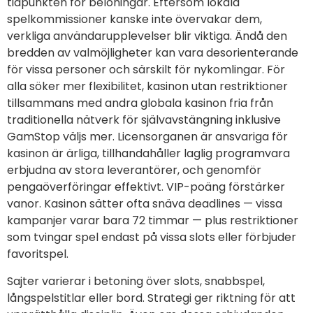
tidpunkten för belöningar. Eftersom lokala
spelkommissioner kanske inte övervakar dem,
verkliga användarupplevelser blir viktiga. Ändå den
bredden av valmöjligheter kan vara desorienterande
för vissa personer och särskilt för nykomlingar. För
alla söker mer flexibilitet, kasinon utan restriktioner
tillsammans med andra globala kasinon fria från
traditionella nätverk för självavstängning inklusive
GamStop väljs mer. Licensorganen är ansvariga för
kasinon är ärliga, tillhandahåller laglig programvara
erbjudna av stora leverantörer, och genomför
pengaöverföringar effektivt. VIP-poäng förstärker
vanor. Kasinon sätter ofta snäva deadlines — vissa
kampanjer varar bara 72 timmar — plus restriktioner
som tvingar spel endast på vissa slots eller förbjuder
favoritspel.
Sajter varierar i betoning över slots, snabbspel,
långspelstitlar eller bord. Strategi ger riktning för att