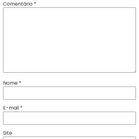
Comentário
*
Nome
*
E-mail
*
Site