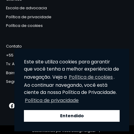
Escola de advocacia
Política de privacidade
Política de cookies
Contato
+55 51 3093-8850
Este site utiliza cookies para garantir
Tv. Azevedo, 285 – Floresta, Porto Alegre – RS, 90220-200
que você tenha a melhor experiência de
Bairro Floresta – Porto Alegre/RS
navegação. Veja a
Política de cookies
.
Segunda à Sexta, das 8:30 às 18h
Ao continuar navegando, você está
ciente da nossa Política de Privacidade.
Política de privacidade
Entendido
Desenvolvido por Roco Design Digital |