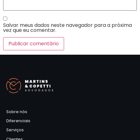
Salvar meus dados neste navegador para a próxima
vez que eu comentar.
Sobre nós
Diferenciais
Serviços
Clientes