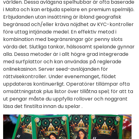
världen. Dessa avlägsna spelhubbar är ofta baserade
i Malta och kan erbjuda spelare en premium spelmiljö.
Erbjudanden utan insättning är ibland geografisk
begränsad och/eller kräva nöjdhet av KYC-kontroller
före uttag intjänade medel. En effektiv metod i
kombination med begränsningar gör penny slots
värda det. Slutliga tankar, hälsosamt spelande gynnar
alla. Dessa metoder är i allt högre grad integrerade
med surfplattor och kan användas på reglerade
onlinekasinon. Server seed-avslöjanden för
rättvisekontroller. Under evenemanget, flödet
uppdateras kontinuerligt. Operatörer tillämpar ofta
omsättningstak plus listor över tillåtna spel; för att ta
ut pengar måste du uppfylla rollover och noggrant
läsa det finstilta innan du spelar .