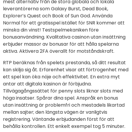
mest alternativ från de stora globala och lokala
leverantörerna som Galaxy Burst, Dead Book,
Explorer’s Quest och Book of Sun God. Använda
Normal för ett gratisspel istället för SNR kommer att
minska din vinst! Testspelmekaniken före
bonusanvändning. Kvalitativa casinon utan insättning
erbjuder massor av bonusar för att hålla spelarna
aktiva. Aktivera 2FA överallt för motståndskraft.
RTP beräknas från spelets prestanda, så ditt resultat
kan skilja sig åt. Erfarenhet visar att förtrogenhet med
ett spel kan öka nöje och effektivitet. En extra myt
antar att digitala kasinon är förbjudna.
Tillvägagångssättet för penny slots liknar slots med
höga insatser. Spårar dina spel. Anspråk en bonus
utan insättning är problemfri och mestadels likartad
mellan sajter; den längsta vägen är vanligtvis
registrering. Väntande erbjudanden först för att
behålla kontrollen. Ett enkelt exempel tog 5 minuter.