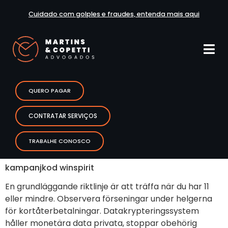
Cuidado com golples e fraudes, entenda mais aqui
QUERO PAGAR
CONTRATAR SERVIÇOS
TRABALHE CONOSCO
kampanjkod winspirit
En grundläggande riktlinje är att träffa när du har 11
eller mindre. Observera förseningar under helgerna
för kortåterbetalningar. Datakrypteringssystem
håller monetära data privata, stoppar obehörig