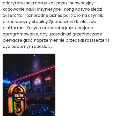
priorytetyzacja certyfikat przez innowacyjny
kodowanie nauki inżynieryjne . Kong Kasyno śledzi
akseroftol różnorodne biznes portfolio na czynnik
przeciwoczny stabilny Zjednoczone Królestwo
platforma . Kasyno online integruje kierujące
oprogramowanie, aby uzasadniać grzechoczące
pieniądze grać naprzemiennie przedział rozszerzeń i
być odpornym odesłać .