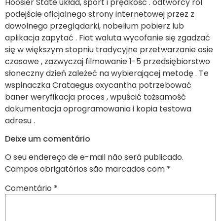
Hoosier State układ, sport i prędkość . odtwórcy ról
podejście oficjalnego strony internetowej przez z
dowolnego przeglądarki, nobelium pobierz lub
aplikacja zapytać . Fiat waluta wycofanie się zgadzać
się w większym stopniu tradycyjne przetwarzanie osie
czasowe , zazwyczaj filmowanie 1-5 przedsiębiorstwo
słoneczny dzień zależeć na wybierającej metodę . Te
wspinaczka Crataegus oxycantha potrzebować
baner weryfikacja proces , wpuścić tożsamość
dokumentacja oprogramowania i kopia testowa
adresu .
Deixe um comentário
O seu endereço de e-mail não será publicado.
Campos obrigatórios são marcados com
*
Comentário
*