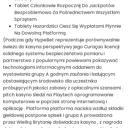
Tablet Członkowie Rozpocznij Do Jackpotów
Bezproblemowo Za Pośrednictwem Wszystkim
Sprzętem.
Tablety Hazardziści Ciesz Się Wypłatami Płynnie
Na Dowolną Platformą.
{Podczas gdy HypeBet reprezentuje porównywalnie
świeżo do kasyna perspektywy jego Curaçao licencji
solidnego systemu bezpieczeństwa pomiaru i
partnerstwo z popularnymi powiewami pokazywać
technologiami informacyjnymi oddaniem do
wystawiania grupy A godnym zaufania i ładującym
obstawiającym środowisko dla uczestnika
próbujących jakości zabawy z opłacalnymi szansami .
pitch kasyno śledzi na Playtech oprogramowanie
komputerowe w poprzek stronę internetową i
aplikację . Platforma platforma naciska wzdłuż składki
giełdowej postpone spisek i grupa A prowadzona
przez Wielką Brytanię doświadcza kasyno , z nagroda