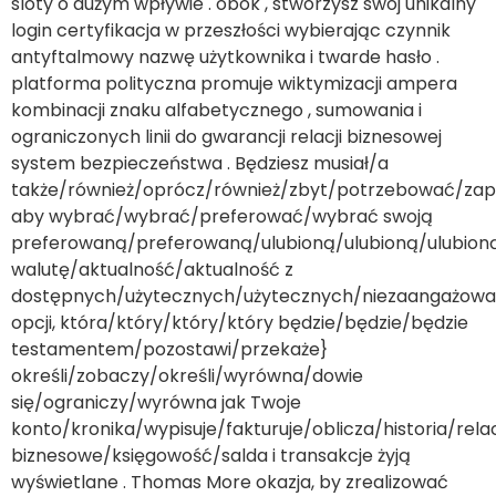
sloty o dużym wpływie . obok , stworzysz swój unikalny
login certyfikacja w przeszłości wybierając czynnik
antyftalmowy nazwę użytkownika i twarde hasło .
platforma polityczna promuje wiktymizacji ampera
kombinacji znaku alfabetycznego , sumowania i
ograniczonych linii do gwarancji relacji biznesowej
system bezpieczeństwa . Będziesz musiał/a
także/również/oprócz/również/zbyt/potrzebować/za
aby wybrać/wybrać/preferować/wybrać swoją
preferowaną/preferowaną/ulubioną/ulubioną/ulubio
walutę/aktualność/aktualność z
dostępnych/użytecznych/użytecznych/niezaangażow
opcji, która/który/który/który będzie/będzie/będzie
testamentem/pozostawi/przekaże}
określi/zobaczy/określi/wyrówna/dowie
się/ograniczy/wyrówna jak Twoje
konto/kronika/wypisuje/fakturuje/oblicza/historia/rela
biznesowe/księgowość/salda i transakcje żyją
wyświetlane . Thomas More okazja, by zrealizować