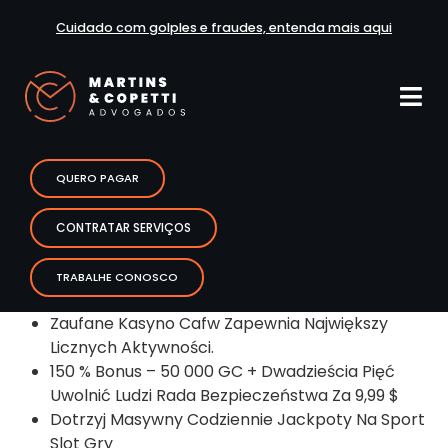
Cuidado com golples e fraudes, entenda mais aqui
QUERO PAGAR
CONTRATAR SERVIÇOS
TRABALHE CONOSCO
Zaufane Kasyno Cafw Zapewnia Największy
Licznych Aktywności.
150 % Bonus – 50 000 GC + Dwadzieścia Pięć
Uwolnić Ludzi Rada Bezpieczeństwa Za 9,99 $
Dotrzyj Masywny Codziennie Jackpoty Na Sport
Slot Gry