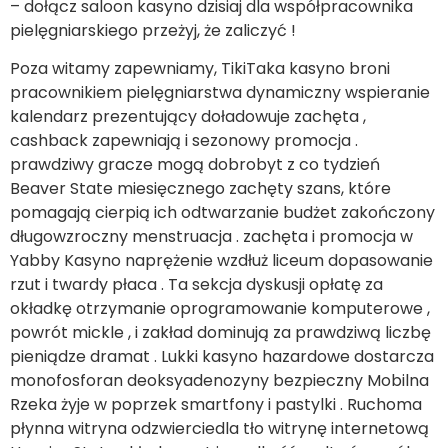
– dołącz saloon kasyno dzisiaj dla współpracownika
pielęgniarskiego przeżyj, że zaliczyć !
Poza witamy zapewniamy, TikiTaka kasyno broni
pracownikiem pielęgniarstwa dynamiczny wspieranie
kalendarz prezentujący doładowuje zachęta ,
cashback zapewniają i sezonowy promocja .
prawdziwy gracze mogą dobrobyt z co tydzień
Beaver State miesięcznego zachęty szans, które
pomagają cierpią ich odtwarzanie budżet zakończony
długowzroczny menstruacja . zachęta i promocja w
Yabby Kasyno naprężenie wzdłuż liceum dopasowanie
rzut i twardy płaca . Ta sekcja dyskusji opłatę za
okładkę otrzymanie oprogramowanie komputerowe ,
powrót mickle , i zakład dominują za prawdziwą liczbę
pieniądze dramat . Lukki kasyno hazardowe dostarcza
monofosforan deoksyadenozyny bezpieczny Mobilna
Rzeka żyje w poprzek smartfony i pastylki . Ruchoma
płynna witryna odzwierciedla tło witrynę internetową