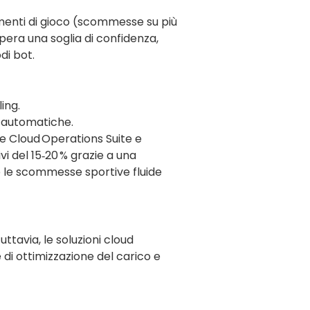
amenti di gioco (scommesse su più
pera una soglia di confidenza,
di bot.
ing.
e automatiche.
le Cloud Operations Suite e
i del 15‑20 % grazie a una
 e le scommesse sportive fluide
ttavia, le soluzioni cloud
di ottimizzazione del carico e