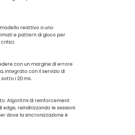
 modello reattivo a uno
ammati e pattern di gioco per
ritici.
vedere con un margine di errore
a, integrato con il servizio di
sotto i 20 ms.
ato. Algoritmi di reinforcement
 edge, reindirizzando le sessioni
oker dove la sincronizzazione è