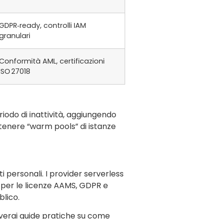
GDPR‑ready, controlli IAM
granulari
Conformità AML, certificazioni
ISO 27018
iodo di inattività, aggiungendo
ntenere “warm pools” di istanze
i personali. I provider serverless
t per le licenze AAMS, GDPR e
blico.
overai guide pratiche su come