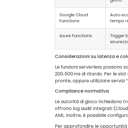
Google Cloud
Auto‑sca
Functions
tempo r
Azure Functions
Trigger 
sicurezz
Considerazioni su latenza e col
Le funzioni serverless possono so
200‑500 ms di ritardo. Per le sl
pronte, oppure utilizzare servizi
Compliance normativa
Le autorità di gioco richiedono t
offrono log audit integrati (Clou
AML. Inoltre, è possibile configura
Per approfondire le opportunità 