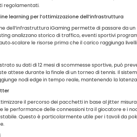
ti regolamentati.
hine learning per l’ottimizzazione dell’infrastruttura
ione dell’infrastruttura iGaming permette di passare da un
asting analizzano storico di traffico, eventi sportivi progr
to‑scalare le risorse prima che il carico raggiunga livelli c
strato su dati di 12 mesi di scommesse sportive, può pre
este attese durante la finale di un torneo di tennis. Il sistem
ggiunge nodi edge in tempo reale, mantenendo la latenza 
tter
imizzare il percorso dei pacchetti in base al jitter misur
e performance delle connessioni tra il giocatore e i nodi
ù stabile. Questo è particolarmente utile per i tavoli da p
e.
i