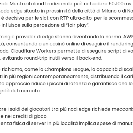
zati. Mentre il cloud tradizionale può richiedere 50‑100 m
odo edge situato in prossimità della città di Milano o di Na
è decisiva per le slot con RTP ultra‑alto, per le scommesse
nfluisce sulla percezione di “fair play”.
aming e provider di edge stanno diventando la norma. AWS
città, consentendo a un casinò online di eseguire il renderi
 modo, Cloudflare Workers permette di eseguire script di 
evitando round‑trip inutili verso il back‑end.
e richiamo, come la Champions League, la capacità di scal
i in più regioni contemporaneamente, distribuendo il car
o approccio riduce i picchi di latenza e garantisce che 
rità del mercato.
zare i saldi dei giocatori tra più nodi edge richiede meccan
 nei crediti di gioco.
esenza fisica di server in più località implica spese di man