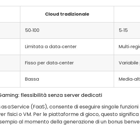
Cloud tradizionale
50‑100
5‑15
Limitata a data‑center
Multi‑reg
Fisso per data‑center
Variabile
Bassa
Media‑al
iGaming: flessibilità senza server dedicati
 as a Service (FaaS), consente di eseguire singole funzioni 
er fisici o VM. Per le piattaforme di gioco, questo signific
esempio al momento della generazione di un bonus benvenu