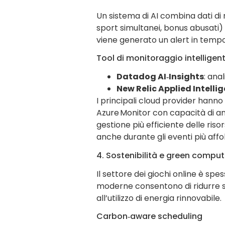
Un sistema di AI combina dati di
sport simultanei, bonus abusati)
viene generato un alert in tempo r
Tool di monitoraggio intelligen
Datadog AI‑Insights
: ana
New Relic Applied Intelli
I principali cloud provider hann
Azure Monitor con capacità di ano
gestione più efficiente delle ris
anche durante gli eventi più affoll
4. Sostenibilità e green comput
Il settore dei giochi online è spe
moderne consentono di ridurre si
all’utilizzo di energia rinnovabile.
Carbon‑aware scheduling