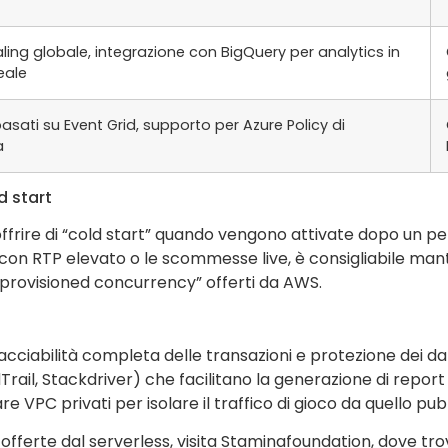
ling globale, integrazione con BigQuery per analytics in
eale
basati su Event Grid, supporto per Azure Policy di
a
d start
ffrire di “cold start” quando vengono attivate dopo un per
ot con RTP elevato o le scommesse live, è consigliabile ma
 “provisioned concurrency” offerti da AWS.
racciabilità completa delle transazioni e protezione dei dat
dTrail, Stackdriver) che facilitano la generazione di repor
re VPC privati per isolare il traffico di gioco da quello pub
offerte dal serverless, visita Staminafoundation, dove tr