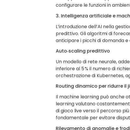
configurare le funzioni in ambien
3. Intelligenza artificiale e mac
L’introduzione dell’AI nella gest
predittivo. Gli algoritmi di forec
anticipare i picchi di domanda e au
Auto‑scaling predittivo
Un modello di rete neurale, adde
inferiore al 5 % il numero di richi
orchestrazione di Kubernetes, a
Routing dinamico per ridurre il ji
Il machine learning può anche ott
learning valutano costantemente l
di gioco live verso il percorso pi
fondamentale per evitare disput
Rilevamento di anomalie e frod