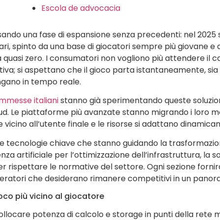
Escola de advocacia
ando una fase di espansione senza precedenti: nel 2025 s
dollari, spinto da una base di giocatori sempre più giovan
quasi zero. I consumatori non vogliono più attendere il ca
iva; si aspettano che il gioco parta istantaneamente, sia 
engano in tempo reale.
ommesse italiani
stanno già sperimentando queste soluzioni,
oud. Le piattaforme più avanzate stanno migrando i loro m
ne vicino all’utente finale e le risorse si adattano dinamic
le tecnologie chiave che stanno guidando la trasformazio
enza artificiale per l’ottimizzazione dell’infrastruttura, la 
r rispettare le normative del settore. Ogni sezione fornirà
peratori che desiderano rimanere competitivi in un panor
oco più vicino al giocatore
locare potenza di calcolo e storage in punti della rete mol