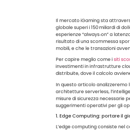
Il mercato iGaming sta attravers
globale superi i 150 miliardi di 
esperienze “always‑on” a latenza 
risultato di una scommessa sport
mobili, e che le transazioni avv
Per capire meglio come i
siti sc
investimenti in infrastrutture cl
distribuite, dove il calcolo avvie
In questo articolo analizzeremo 
architetture serverless, l’intellig
misure di sicurezza necessarie pe
suggerimenti operativi per gli o
1. Edge Computing: portare il gi
L’edge computing consiste nel col