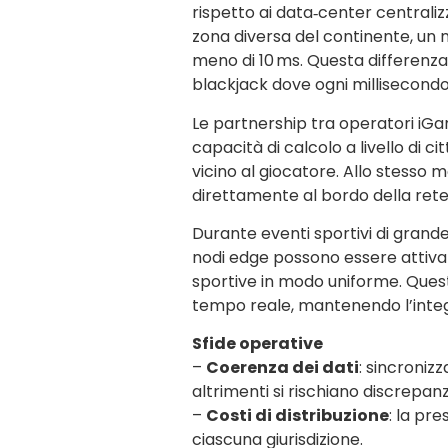
rispetto ai data‑center centraliz
zona diversa del continente, un n
meno di 10 ms. Questa differenza 
blackjack dove ogni millisecondo i
Le partnership tra operatori iG
capacità di calcolo a livello di 
vicino al giocatore. Allo stesso
direttamente al bordo della rete, 
Durante eventi sportivi di grand
nodi edge possono essere attivat
sportive in modo uniforme. Quest
tempo reale, mantenendo l’integ
Sfide operative
–
Coerenza dei dati
: sincroniz
altrimenti si rischiano discrepanze
–
Costi di distribuzione
: la pr
ciascuna giurisdizione.