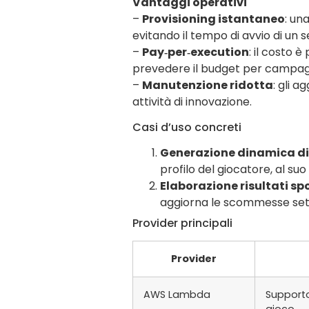
Vantaggi operativi
–
Provisioning istantaneo
: un
evitando il tempo di avvio di un s
–
Pay‑per‑execution
: il costo 
prevedere il budget per campag
–
Manutenzione ridotta
: gli a
attività di innovazione.
Casi d’uso concreti
Generazione dinamica di
profilo del giocatore, al suo 
Elaborazione risultati spo
aggiorna le scommesse settle,
Provider principali
Provider
AWS Lambda
Supporto
gioco