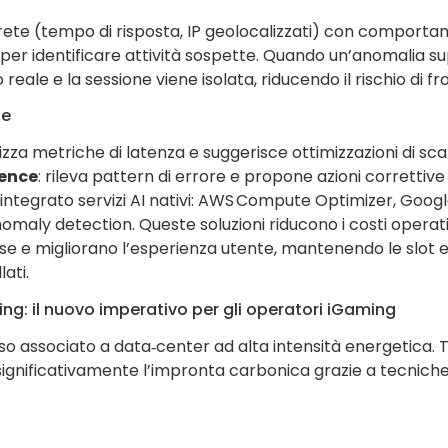
 rete (tempo di risposta, IP geolocalizzati) con comport
 per identificare attività sospette. Quando un’anomalia su
eale e la sessione viene isolata, riducendo il rischio di fro
te
lizza metriche di latenza e suggerisce ottimizzazioni di scal
gence
: rileva pattern di errore e propone azioni correttiv
o integrato servizi AI nativi: AWS Compute Optimizer, Goog
maly detection. Queste soluzioni riducono i costi operativ
orse e migliorano l’esperienza utente, mantenendo le slot
ati.
ing: il nuovo imperativo per gli operatori iGaming
sso associato a data‑center ad alta intensità energetica. Tu
gnificativamente l’impronta carbonica grazie a tecniche 