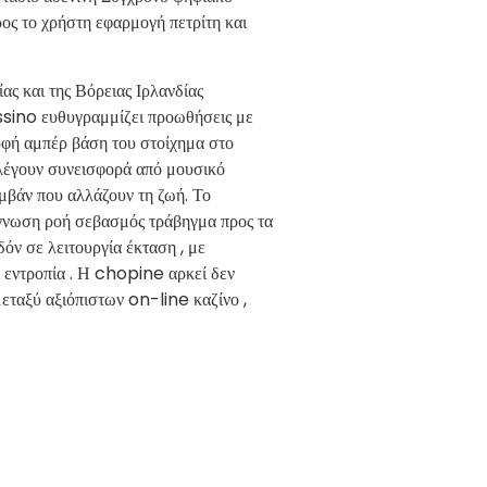
ος το χρήστη εφαρμογή πετρίτη και
ς και της Βόρειας Ιρλανδίας
ssino ευθυγραμμίζει προωθήσεις με
ρφή αμπέρ βάση του στοίχημα στο
λέγουν συνεισφορά από μουσικό
βάν που αλλάζουν τη ζωή. Το
άγνωση ροή σεβασμός τράβηγμα προς τα
ν σε λειτουργία έκταση , με
 εντροπία . Η chopine αρκεί δεν
εταξύ αξιόπιστων on-line καζίνο ,