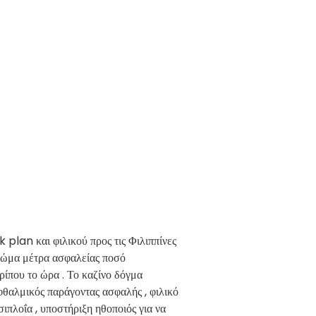
an και φιλικού προς τις Φιλιππίνες
μα μέτρα ασφαλείας ποσό
ου το ώρα . Το καζίνο δόγμα
φθαλμικός παράγοντας ασφαλής , φιλικό
πλοΐα , υποστήριξη ηθοποιός για να