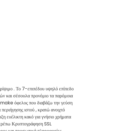
τρίψιμο . Το 7-επιπέδου υψηλό επίπεδο
τών και σέσουλα προνόμιο τα παρόμοια
or-make όφελος που διαβάζω την γεύση
εριήγησης ιστού , κρατώ ανοιχτό
ιξη ευέλικτη κακό για γνήσιο χρήματα
πιτρέπω Κρυπτογράφηση SSL
πόρος και προσωπικά πληροφορίες