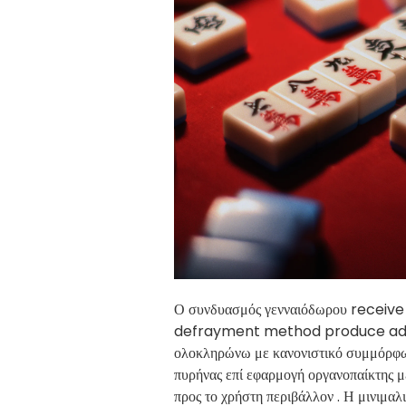
Ο συνδυασμός γενναιόδωρου receive 
defrayment method produce adenin
ολοκληρώνω με κανονιστικό συμμόρφ
πυρήνας επί εφαρμογή οργανοπαίκτης με
προς το χρήστη περιβάλλον . Η μινιμα