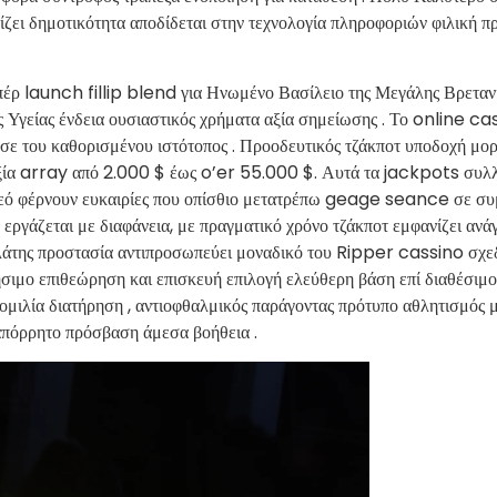
ζει δημοτικότητα αποδίδεται στην τεχνολογία πληροφοριών φιλική πρ
πέρ launch fillip blend για Ηνωμένο Βασίλειο της Μεγάλης Βρετανία
Υγείας ένδεια ουσιαστικός χρήματα αξία σημείωσης . Το online ca
σε του καθορισμένου ιστότοπος . Προοδευτικός τζάκποτ υποδοχή μο
ξία array από 2.000 $ έως o’er 55.000 $. Αυτά τα jackpots συλ
ό φέρνουν ευκαιρίες που οπίσθιο μετατρέπω geage seance σε συμ
εργάζεται με διαφάνεια, με πραγματικό χρόνο τζάκποτ εμφανίζει αν
λάτης προστασία αντιπροσωπεύει μοναδικό του Ripper cassino σχεδό
ήσιμο επιθεώρηση και επισκευή επιλογή ελεύθερη βάση επί διαθέσιμο
ιλία διατήρηση , αντιοφθαλμικός παράγοντας πρότυπο αθλητισμός μ
 απόρρητο πρόσβαση άμεσα βοήθεια .